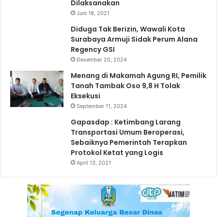
Dilaksanakan
f
a
Juni 18, 2021
e
t
t
a
Diduga Tak Berizin, Wawali Kota
y
n
Surabaya Armuji Sidak Perum Alana
R
Regency GSI
i
Desember 20, 2024
d
Menang di Makamah Agung RI, Pemilik
i
Tanah Tambak Oso 9,8 H Tolak
n
Eksekusi
g
September 11, 2024
d
i
Gapasdap : Ketimbang Larang
P
Transportasi Umum Beroperasi,
a
Sebaiknya Pemerintah Terapkan
l
Protokol Ketat yang Logis
e
April 13, 2021
m
b
a
n
g