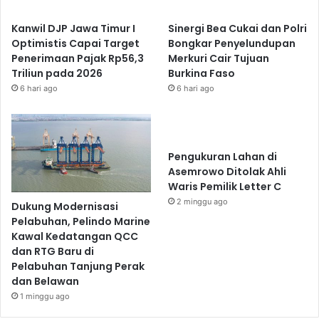
Kanwil DJP Jawa Timur I
Sinergi Bea Cukai dan Polri
Optimistis Capai Target
Bongkar Penyelundupan
Penerimaan Pajak Rp56,3
Merkuri Cair Tujuan
Triliun pada 2026
Burkina Faso
6 hari ago
6 hari ago
Pengukuran Lahan di
Asemrowo Ditolak Ahli
Waris Pemilik Letter C
2 minggu ago
Dukung Modernisasi
Pelabuhan, Pelindo Marine
Kawal Kedatangan QCC
dan RTG Baru di
Pelabuhan Tanjung Perak
dan Belawan
1 minggu ago