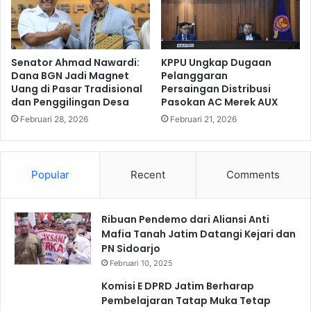
v
N
J
M
a
,
t
J
i
Senator Ahmad Nawardi:
KPPU Ungkap Dugaan
a
m
Dana BGN Jadi Magnet
Pelanggaran
s
Uang di Pasar Tradisional
Persaingan Distribusi
T
dan Penggilingan Desa
Pasokan AC Merek AUX
a
e
R
k
Februari 28, 2026
Februari 21, 2026
a
e
h
n
a
N
Popular
Recent
Comments
r
o
j
t
a
a
G
Ribuan Pendemo dari Aliansi Anti
K
e
Mafia Tanah Jatim Datangi Kejari dan
e
l
PN Sidoarjo
s
a
e
Februari 10, 2025
r
p
Komisi E DPRD Jatim Berharap
S
a
Pembelajaran Tatap Muka Tetap
a
k