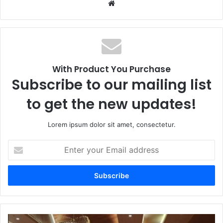
We
bsi
te
With Product You Purchase
Subscribe to our mailing list
to get the new updates!
Lorem ipsum dolor sit amet, consectetur.
E
n
t
e
r
y
o
u
T