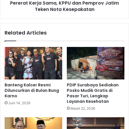
k
Pererat Kerja Sama, KPPU dan Pemprov Jatim
r
e
Teken Nota Kesepakatan
j
n
a
d
S
a
a
Related Articles
r
m
a
a
A
,
c
K
c
P
o
P
u
U
n
d
t
a
Banteng Kalcer Resmi
PDIP Surabaya Sediakan
O
n
Diluncurkan di Bulan Bung
Posko Mudik Gratis di
f
P
Karno
Pasar Turi, Lengkap
f
e
Layanan Kesehatan
Juni 14, 2026
i
m
Maret 22, 2026
c
p
e
r
r
o
P