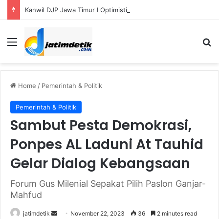
Kanwil DJP Jawa Timur I Optimistis Capai Target Penerimaan Pajak Rp56,3 Triliun pada 2026
Menu
S
Home
/
Pemerintah & Politik
Pemerintah & Politik
Sambut Pesta Demokrasi,
Ponpes AL Laduni At Tauhid
Gelar Dialog Kebangsaan
Forum Gus Milenial Sepakat Pilih Paslon Ganjar-
Mahfud
jatimdetik
S
November 22, 2023
36
2 minutes read