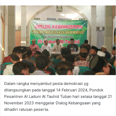
e
n
d
a
n
e
m
a
i
l
Dalam rangka menyambut pesta demokrasi yg
dilangsungkan pada tanggal 14 Februari 2024, Pondok
Pesantren Al Laduni At Tauhid Tuban hari selasa tanggal 21
November 2023 menggelar Dialog Kebangsaan yang
dihadiri ratusan peserta.