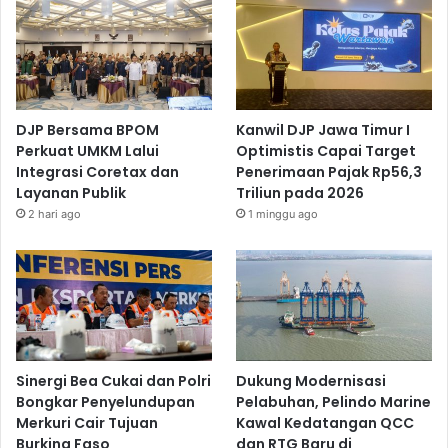
DJP Bersama BPOM
Kanwil DJP Jawa Timur I
Perkuat UMKM Lalui
Optimistis Capai Target
Integrasi Coretax dan
Penerimaan Pajak Rp56,3
Layanan Publik
Triliun pada 2026
2 hari ago
1 minggu ago
Sinergi Bea Cukai dan Polri
Dukung Modernisasi
Bongkar Penyelundupan
Pelabuhan, Pelindo Marine
Merkuri Cair Tujuan
Kawal Kedatangan QCC
Burkina Faso
dan RTG Baru di