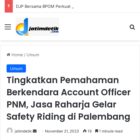
DJP Bersama BPOM Perkuat UMKM Lalui Integrasi Coretax dan Layanan Publik
Menu
S
Home
/
Umum
Umum
Tingkatkan Pemahaman
Berkendara Account Officer
PNM, Jasa Raharja Gelar
Safety Riding di Palembang
jatimdetik
S
November 21, 2023
19
1 minute read
e