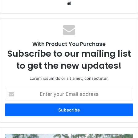
We
bsi
te
With Product You Purchase
Subscribe to our mailing list
to get the new updates!
Lorem ipsum dolor sit amet, consectetur.
E
n
t
e
r
y
o
u
L