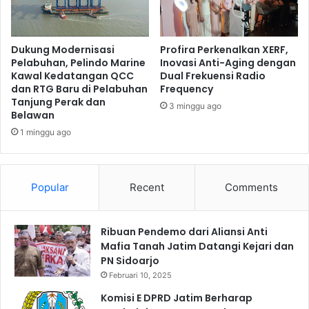
a
d
R
u
a
n
h
i
Dukung Modernisasi
Profira Perkenalkan XERF,
a
A
Pelabuhan, Pelindo Marine
Inovasi Anti-Aging dengan
r
Kawal Kedatangan QCC
Dual Frekuensi Radio
t
dan RTG Baru di Pelabuhan
Frequency
j
T
Tanjung Perak dan
a
a
3 minggu ago
Belawan
J
u
a
1 minggu ago
h
m
i
i
d
n
G
Popular
Recent
Comments
S
e
e
l
l
a
Ribuan Pendemo dari Aliansi Anti
u
r
Mafia Tanah Jatim Datangi Kejari dan
r
D
PN Sidoarjo
u
i
Februari 10, 2025
h
a
K
l
Komisi E DPRD Jatim Berharap
o
o