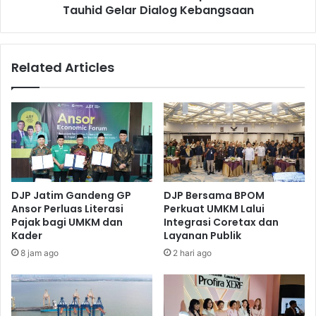
o
Tauhid Gelar Dialog Kebangsaan
a
b
D
u
e
s
m
Related Articles
E
o
l
k
f
r
d
a
i
s
L
i
u
,
m
P
a
o
DJP Jatim Gandeng GP
DJP Bersama BPOM
j
n
Ansor Perluas Literasi
Perkuat UMKM Lalui
a
p
Pajak bagi UMKM dan
Integrasi Coretax dan
n
e
Kader
Layanan Publik
g
s
8 jam ago
2 hari ago
,
A
J
L
a
L
s
a