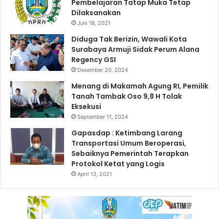
Pembelajaran Tatap Muka Tetap
r
g
Dilaksanakan
b
K
Juni 18, 2021
a
e
Diduga Tak Berizin, Wawali Kota
n
b
Surabaya Armuji Sidak Perum Alana
a
Regency GSI
n
Desember 20, 2024
g
s
Menang di Makamah Agung RI, Pemilik
a
Tanah Tambak Oso 9,8 H Tolak
a
Eksekusi
n
September 11, 2024
Gapasdap : Ketimbang Larang
Transportasi Umum Beroperasi,
Sebaiknya Pemerintah Terapkan
Protokol Ketat yang Logis
April 13, 2021