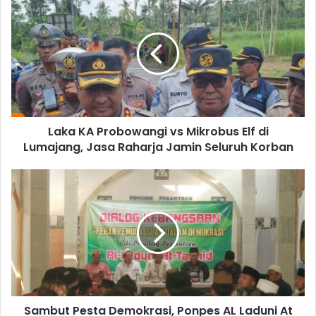
r
a
E
k
m
a
a
K
i
A
l
P
a
r
d
o
d
Laka KA Probowangi vs Mikrobus Elf di
b
r
Lumajang, Jasa Raharja Jamin Seluruh Korban
o
e
w
s
a
S
s
n
a
g
m
i
b
v
u
s
t
M
P
i
e
k
s
r
Sambut Pesta Demokrasi, Ponpes AL Laduni At
t