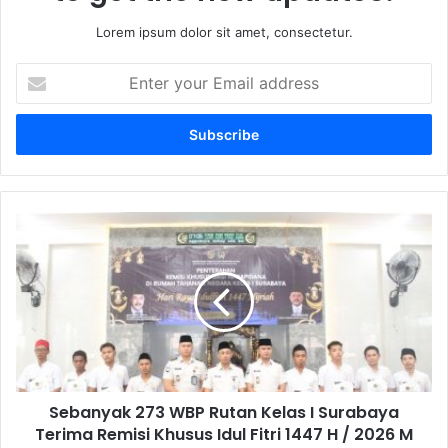
Lorem ipsum dolor sit amet, consectetur.
E
n
t
e
r
y
o
u
S
r
e
E
b
m
a
a
n
i
y
l
a
a
k
d
2
d
Sebanyak 273 WBP Rutan Kelas I Surabaya
7
r
Terima Remisi Khusus Idul Fitri 1447 H / 2026 M
3