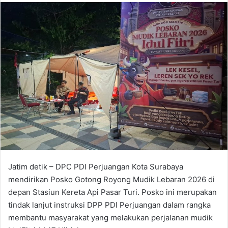
n
d
a
n
e
m
a
i
l
Jatim detik – DPC PDI Perjuangan Kota Surabaya
mendirikan Posko Gotong Royong Mudik Lebaran 2026 di
depan Stasiun Kereta Api Pasar Turi. Posko ini merupakan
tindak lanjut instruksi DPP PDI Perjuangan dalam rangka
membantu masyarakat yang melakukan perjalanan mudik