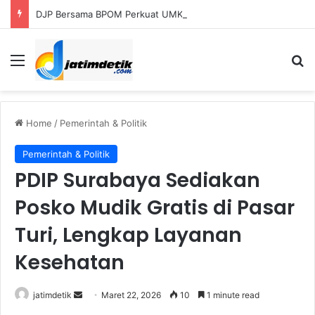
DJP Bersama BPOM Perkuat UMKM Lalui Integrasi Coretax dan Layanan Publik
Menu
S
Home
/
Pemerintah & Politik
Pemerintah & Politik
PDIP Surabaya Sediakan
Posko Mudik Gratis di Pasar
Turi, Lengkap Layanan
Kesehatan
jatimdetik
S
Maret 22, 2026
10
1 minute read
e