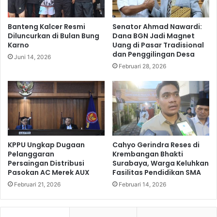
B
T
u
e
l
Banteng Kalcer Resmi
Senator Ahmad Nawardi:
r
a
Diluncurkan di Bulan Bung
Dana BGN Jadi Magnet
i
n
Karno
Uang di Pasar Tradisional
m
F
dan Penggilingan Desa
Juni 14, 2026
a
e
Februari 28, 2026
R
b
e
r
m
u
i
a
s
r
i
i
K
2
h
0
KPPU Ungkap Dugaan
Cahyo Gerindra Reses di
u
2
Pelanggaran
Krembangan Bhakti
s
Persaingan Distribusi
Surabaya, Warga Keluhkan
6
Pasokan AC Merek AUX
Fasilitas Pendidikan SMA
u
T
s
e
Februari 21, 2026
Februari 14, 2026
I
t
d
a
u
p