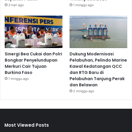
3 hari ago
1 minggu ago
Sinergi Bea Cukai dan Polri
Dukung Modernisasi
Bongkar Penyelundupan
Pelabuhan, Pelindo Marine
Merkuri Cair Tujuan
Kawal Kedatangan QCC
Burkina Faso
dan RTG Baru di
Pelabuhan Tanjung Perak
1 minggu ago
dan Belawan
2 minggu ago
Most Viewed Posts