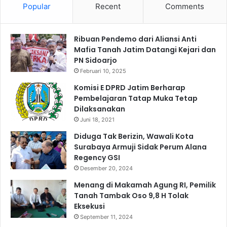
Popular
Recent
Comments
l
T
F
u
i
m
Ribuan Pendemo dari Aliansi Anti
t
b
Mafia Tanah Jatim Datangi Kejari dan
r
u
PN Sidoarjo
i
h
1
Februari 10, 2025
4
Komisi E DPRD Jatim Berharap
4
Pembelajaran Tatap Muka Tetap
7
Dilaksanakan
H
Juni 18, 2021
/
2
Diduga Tak Berizin, Wawali Kota
0
Surabaya Armuji Sidak Perum Alana
2
Regency GSI
6
Desember 20, 2024
M
Menang di Makamah Agung RI, Pemilik
Tanah Tambak Oso 9,8 H Tolak
Eksekusi
September 11, 2024