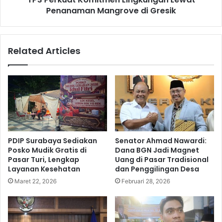
i
Penanaman Mangrove di Gresik
K
d
o
i
m
k
i
Related Articles
a
t
n
m
L
e
e
n
w
L
a
i
t
n
K
g
u
k
PDIP Surabaya Sediakan
Senator Ahmad Nawardi:
l
u
Posko Mudik Gratis di
Dana BGN Jadi Magnet
i
n
Pasar Turi, Lengkap
Uang di Pasar Tradisional
a
g
Layanan Kesehatan
dan Penggilingan Desa
h
a
Maret 22, 2026
Februari 28, 2026
U
n
m
L
u
e
m
w