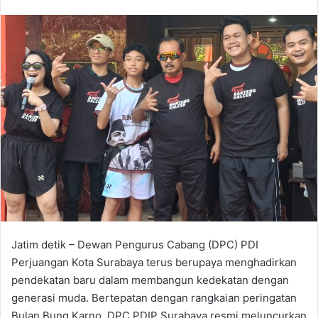
e
n
d
a
n
e
m
a
i
l
Jatim detik – Dewan Pengurus Cabang (DPC) PDI
Perjuangan Kota Surabaya terus berupaya menghadirkan
pendekatan baru dalam membangun kedekatan dengan
generasi muda. Bertepatan dengan rangkaian peringatan
Bulan Bung Karno, DPC PDIP Surabaya resmi meluncurkan