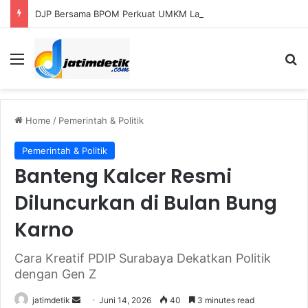
DJP Bersama BPOM Perkuat UMKM Lalui Integrasi Coretax dan Layanan Publik
Menu
S
Home
/
Pemerintah & Politik
Pemerintah & Politik
Banteng Kalcer Resmi
Diluncurkan di Bulan Bung
Karno
Cara Kreatif PDIP Surabaya Dekatkan Politik
dengan Gen Z
jatimdetik
S
Juni 14, 2026
40
3 minutes read