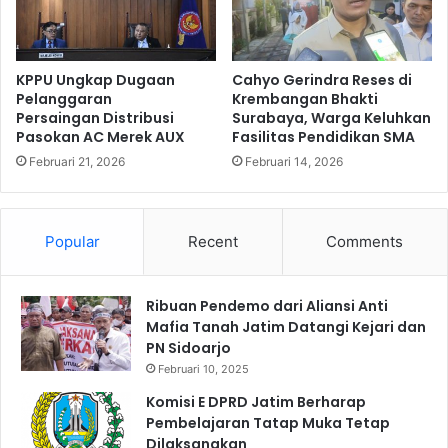
U
a
n
t
t
P
u
e
KPPU Ungkap Dugaan
Cahyo Gerindra Reses di
k
n
Pelanggaran
Krembangan Bhakti
M
Persaingan Distribusi
Surabaya, Warga Keluhkan
a
Pasokan AC Merek AUX
Fasilitas Pendidikan SMA
a
n
h
a
Februari 21, 2026
Februari 14, 2026
a
m
s
a
i
n
Popular
Recent
Comments
s
M
w
a
a
n
Ribuan Pendemo dari Aliansi Anti
A
g
Mafia Tanah Jatim Datangi Kejari dan
k
r
PN Sidoarjo
u
o
n
v
Februari 10, 2025
t
e
Komisi E DPRD Jatim Berharap
a
d
Pembelajaran Tatap Muka Tetap
n
i
Dilaksanakan