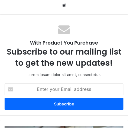
We
bsi
te
With Product You Purchase
Subscribe to our mailing list
to get the new updates!
Lorem ipsum dolor sit amet, consectetur.
E
n
t
e
r
y
o