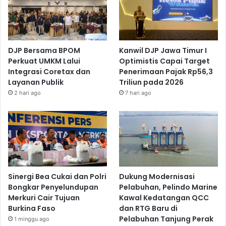
DJP Bersama BPOM
Kanwil DJP Jawa Timur I
Perkuat UMKM Lalui
Optimistis Capai Target
Integrasi Coretax dan
Penerimaan Pajak Rp56,3
Layanan Publik
Triliun pada 2026
2 hari ago
7 hari ago
Sinergi Bea Cukai dan Polri
Dukung Modernisasi
Bongkar Penyelundupan
Pelabuhan, Pelindo Marine
Merkuri Cair Tujuan
Kawal Kedatangan QCC
Burkina Faso
dan RTG Baru di
Pelabuhan Tanjung Perak
1 minggu ago