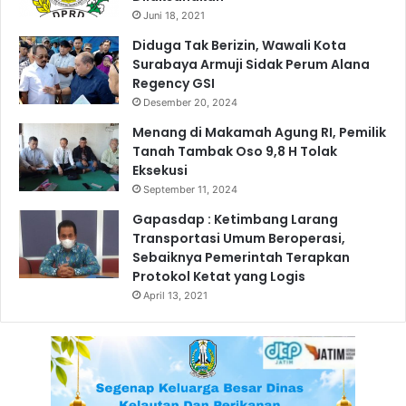
a
G
Juni 18, 2021
i
r
U
e
Diduga Tak Berizin, Wawali Kota
N
s
Surabaya Armuji Sidak Perum Alana
A
i
Regency GSI
I
k
Desember 20, 2024
R
Menang di Makamah Agung RI, Pemilik
Tanah Tambak Oso 9,8 H Tolak
Eksekusi
September 11, 2024
Gapasdap : Ketimbang Larang
Transportasi Umum Beroperasi,
Sebaiknya Pemerintah Terapkan
Protokol Ketat yang Logis
April 13, 2021