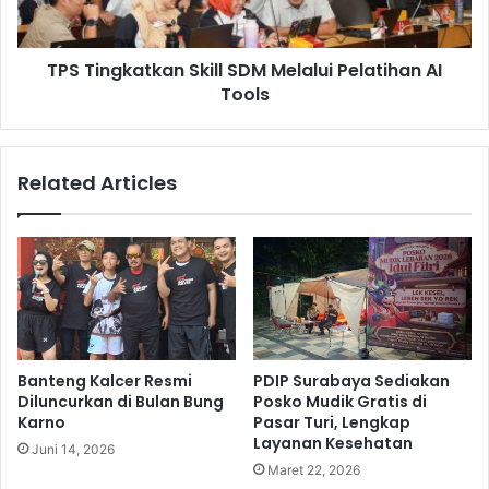
n
k
a
a
l
TPS Tingkatkan Skill SDM Melalui Pelatihan AI
t
F
Tools
k
i
a
n
n
a
S
Related Articles
n
k
c
i
e
l
A
l
w
S
a
D
r
M
d
M
s
e
Banteng Kalcer Resmi
PDIP Surabaya Sediakan
2
l
Diluncurkan di Bulan Bung
Posko Mudik Gratis di
0
a
Karno
Pasar Turi, Lengkap
2
l
Layanan Kesehatan
Juni 14, 2026
3
u
Maret 22, 2026
d
i