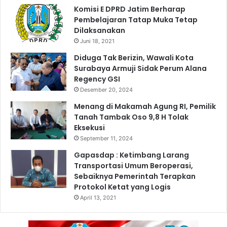
R
Komisi E DPRD Jatim Berharap
a
Pembelajaran Tatap Muka Tetap
i
Dilaksanakan
h
Juni 18, 2021
D
u
Diduga Tak Berizin, Wawali Kota
a
Surabaya Armuji Sidak Perum Alana
P
Regency GSI
e
Desember 20, 2024
n
Menang di Makamah Agung RI, Pemilik
g
Tanah Tambak Oso 9,8 H Tolak
h
Eksekusi
a
September 11, 2024
r
g
Gapasdap : Ketimbang Larang
a
Transportasi Umum Beroperasi,
a
Sebaiknya Pemerintah Terapkan
n
Protokol Ketat yang Logis
I
April 13, 2021
n
t
e