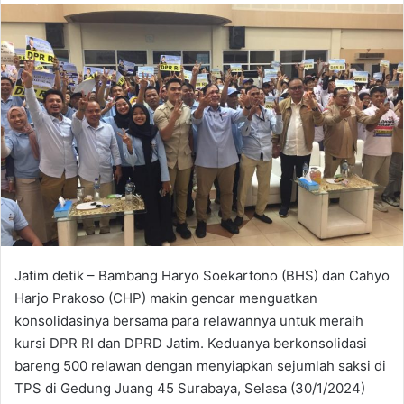
n
d
a
n
e
m
a
i
l
Jatim detik – Bambang Haryo Soekartono (BHS) dan Cahyo
Harjo Prakoso (CHP) makin gencar menguatkan
konsolidasinya bersama para relawannya untuk meraih
kursi DPR RI dan DPRD Jatim. Keduanya berkonsolidasi
bareng 500 relawan dengan menyiapkan sejumlah saksi di
TPS di Gedung Juang 45 Surabaya, Selasa (30/1/2024)