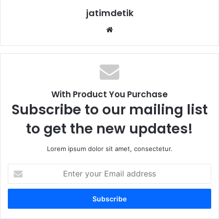
jatimdetik
We
bsi
te
With Product You Purchase
Subscribe to our mailing list
to get the new updates!
Lorem ipsum dolor sit amet, consectetur.
E
n
t
e
r