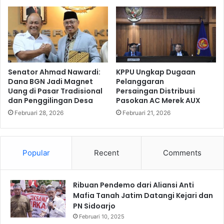
i
P
T
e
h
l
a
a
i
t
l
i
a
h
Senator Ahmad Nawardi:
KPPU Ungkap Dugaan
n
a
Dana BGN Jadi Magnet
Pelanggaran
d
Uang di Pasar Tradisional
Persaingan Distribusi
n
dan Penggilingan Desa
Pasokan AC Merek AUX
,
A
J
I
Februari 28, 2026
Februari 21, 2026
a
T
s
o
a
o
Popular
Recent
Comments
R
l
a
s
h
a
Ribuan Pendemo dari Aliansi Anti
r
Mafia Tanah Jatim Datangi Kejari dan
j
PN Sidoarjo
a
Februari 10, 2025