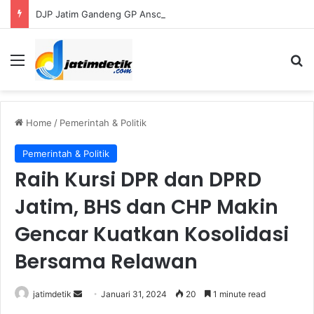
DJP Jatim Gandeng GP Ansor Perluas Literasi Pajak bagi UMKM dan Kader
Menu
S
Home
/
Pemerintah & Politik
Pemerintah & Politik
Raih Kursi DPR dan DPRD
Jatim, BHS dan CHP Makin
Gencar Kuatkan Kosolidasi
Bersama Relawan
jatimdetik
S
Januari 31, 2024
20
1 minute read
e