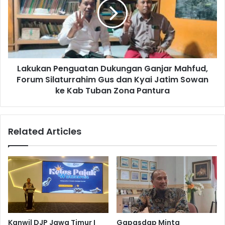
P
u
R
k
D
a
J
n
a
P
t
e
i
Lakukan Penguatan Dukungan Ganjar Mahfud,
n
m
Forum Silaturrahim Gus dan Kyai Jatim Sowan
g
,
u
ke Kab Tuban Zona Pantura
B
a
H
t
S
a
Related Articles
d
n
a
D
n
u
C
k
H
u
P
n
M
g
a
a
k
n
Kanwil DJP Jawa Timur I
Gapasdap Minta
i