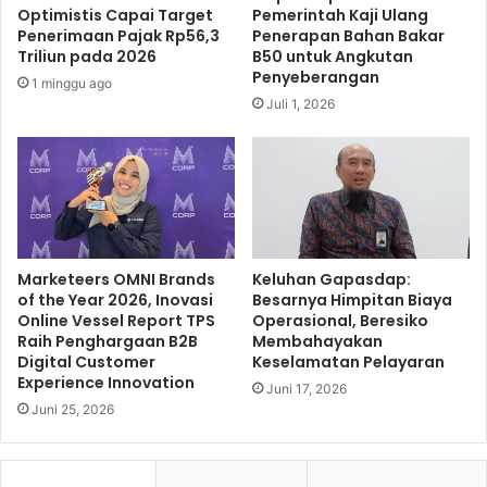
G
Optimistis Capai Target
Pemerintah Kaji Ulang
n
a
Penerimaan Pajak Rp56,3
Penerapan Bahan Bakar
G
n
Triliun pada 2026
B50 untuk Angkutan
e
j
Penyeberangan
1 minggu ago
n
a
Juli 1, 2026
c
r
a
M
r
a
K
h
u
f
a
u
t
d
k
,
Marketeers OMNI Brands
Keluhan Gapasdap:
a
of the Year 2026, Inovasi
Besarnya Himpitan Biaya
F
n
Online Vessel Report TPS
Operasional, Beresiko
o
Raih Penghargaan B2B
Membahayakan
K
r
Digital Customer
Keselamatan Pelayaran
o
u
Experience Innovation
s
Juni 17, 2026
m
o
Juni 25, 2026
S
l
i
i
l
d
a