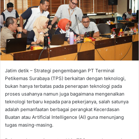
n
e
m
a
i
l
Jatim detik – Strategi pengembangan PT Terminal
Petikemas Surabaya (TPS) berkaitan dengan teknologi,
bukan hanya terbatas pada penerapan teknologi pada
proses usahanya namun juga bagaimana mengenalkan
teknologi terbaru kepada para pekerjanya, salah satunya
adalah pemanfaatan berbagai perangkat Kecerdasan
Buatan atau Artificial Intelligence (AI) guna menunjang
tugas masing-masing.