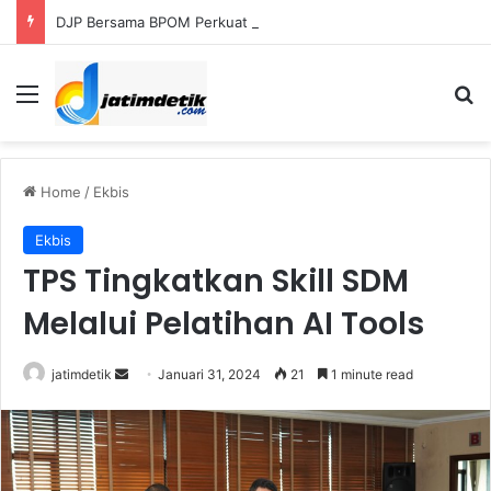
DJP Bersama BPOM Perkuat UMKM Lalui Integrasi Coretax dan Layanan Publik
Menu
S
Home
/
Ekbis
Ekbis
TPS Tingkatkan Skill SDM
Melalui Pelatihan AI Tools
jatimdetik
S
Januari 31, 2024
21
1 minute read
e
n
d
a