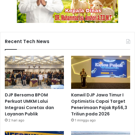
P
a
n
t
u
r
a
Recent Tech News
DJP Bersama BPOM
Kanwil DJP Jawa Timur I
Perkuat UMKM Lalui
Optimistis Capai Target
Integrasi Coretax dan
Penerimaan Pajak Rp56,3
Layanan Publik
Triliun pada 2026
2 hari ago
1 minggu ago