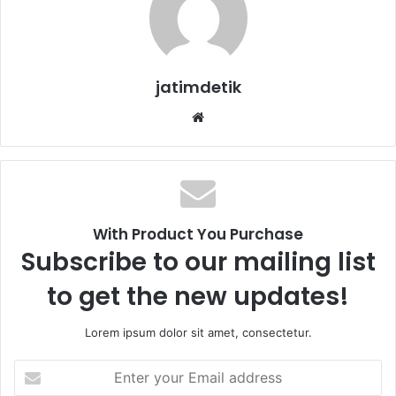
jatimdetik
We
bsi
te
With Product You Purchase
Subscribe to our mailing list
to get the new updates!
Lorem ipsum dolor sit amet, consectetur.
E
n