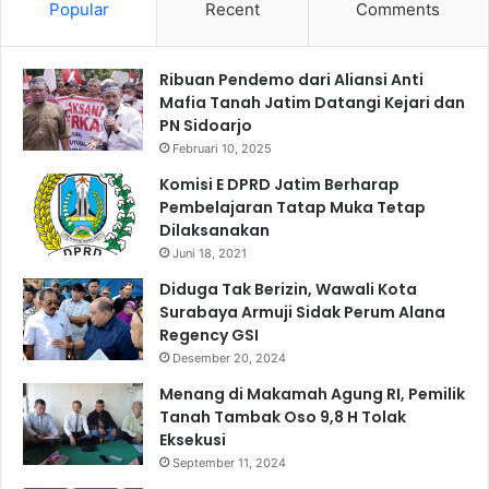
Popular
Recent
Comments
a
t
s
u
i
r
Ribuan Pendemo dari Aliansi Anti
B
r
Mafia Tanah Jatim Datangi Kejari dan
e
a
PN Sidoarjo
r
h
Februari 10, 2025
s
i
a
m
Komisi E DPRD Jatim Berharap
m
G
Pembelajaran Tatap Muka Tetap
a
u
Dilaksanakan
R
s
Juni 18, 2021
e
d
Diduga Tak Berizin, Wawali Kota
l
a
Surabaya Armuji Sidak Perum Alana
a
n
Regency GSI
w
K
a
Desember 20, 2024
y
n
a
Menang di Makamah Agung RI, Pemilik
i
Tanah Tambak Oso 9,8 H Tolak
J
Eksekusi
a
September 11, 2024
t