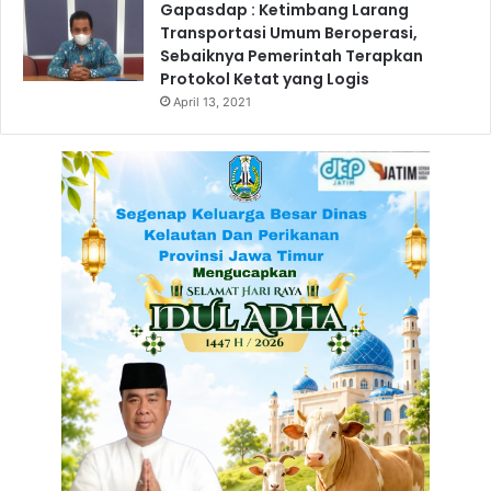
Gapasdap : Ketimbang Larang
i
Transportasi Umum Beroperasi,
m
Sebaiknya Pemerintah Terapkan
S
Protokol Ketat yang Logis
o
w
April 13, 2021
a
n
k
e
K
a
b
T
u
b
a
n
Z
o
n
a