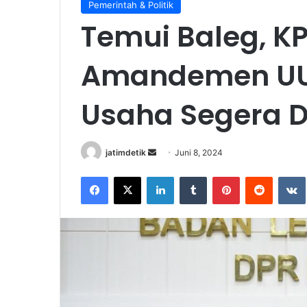
Pemerintah & Politik
Temui Baleg, K
Amandemen UU
Usaha Segera 
jatimdetik
S
Juni 8, 2024
e
Facebook
X
LinkedIn
Tumblr
Pinterest
Reddit
VK
n
d
a
n
e
m
a
i