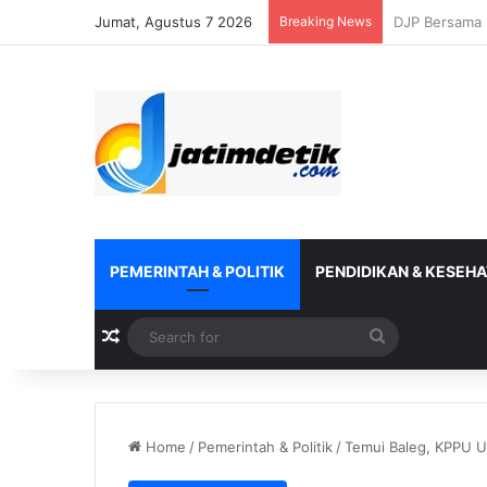
Jumat, Agustus 7 2026
Breaking News
Kanwil DJP Ja
PEMERINTAH & POLITIK
PENDIDIKAN & KESEH
Random Article
Search
for
Home
/
Pemerintah & Politik
/
Temui Baleg, KPPU 