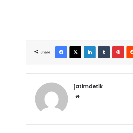
Facebook
X
LinkedIn
Tumblr
Pinterest
Share
jatimdetik
We
bsi
te