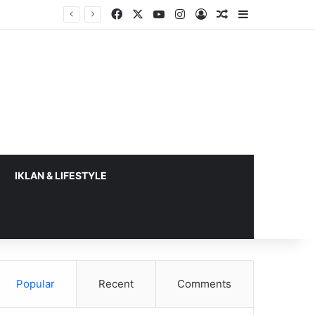
Facebook
X
YouTube
Instagram
Log In
Random Article
Sidebar
a 2026
IKLAN & LIFESTYLE
Popular
Recent
Comments