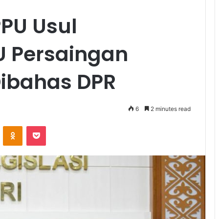
PPU Usul
 Persaingan
Dibahas DPR
6
2 minutes read
ontakte
Odnoklassniki
Pocket