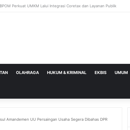
wa Timur I Optimistis Capai Target Penerimaan Pajak Rp56,3 Triliun pad
ATAN
OLAHRAGA
HUKUM & KRIMINAL
EKBIS
UMUM
Usul Amandemen UU Persaingan Usaha Segera Dibahas DPR