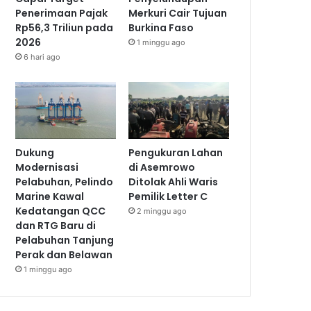
Penerimaan Pajak
Merkuri Cair Tujuan
Rp56,3 Triliun pada
Burkina Faso
2026
1 minggu ago
6 hari ago
Dukung
Pengukuran Lahan
Modernisasi
di Asemrowo
Pelabuhan, Pelindo
Ditolak Ahli Waris
Marine Kawal
Pemilik Letter C
Kedatangan QCC
2 minggu ago
dan RTG Baru di
Pelabuhan Tanjung
Perak dan Belawan
1 minggu ago