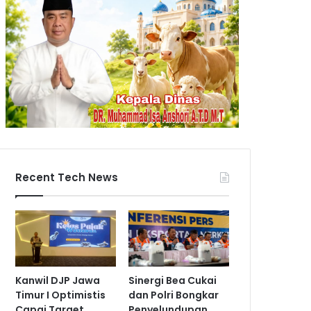
Recent Tech News
Kanwil DJP Jawa
Sinergi Bea Cukai
Timur I Optimistis
dan Polri Bongkar
Capai Target
Penyelundupan