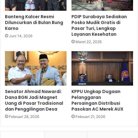
s
a
a
g
Banteng Kalcer Resmi
PDIP Surabaya Sediakan
R
a
Diluncurkan di Bulan Bung
Posko Mudik Gratis di
a
i
Karno
Pasar Turi, Lengkap
h
P
Layanan Kesehatan
Juni 14, 2026
a
r
Maret 22, 2026
r
o
j
f
a
e
"
s
,
o
J
r
a
B
s
i
Senator Ahmad Nawardi:
KPPU Ungkap Dugaan
a
d
Dana BGN Jadi Magnet
Pelanggaran
R
Uang di Pasar Tradisional
Persaingan Distribusi
a
a
dan Penggilingan Desa
Pasokan AC Merek AUX
n
h
g
Februari 28, 2026
Februari 21, 2026
a
I
r
l
j
m