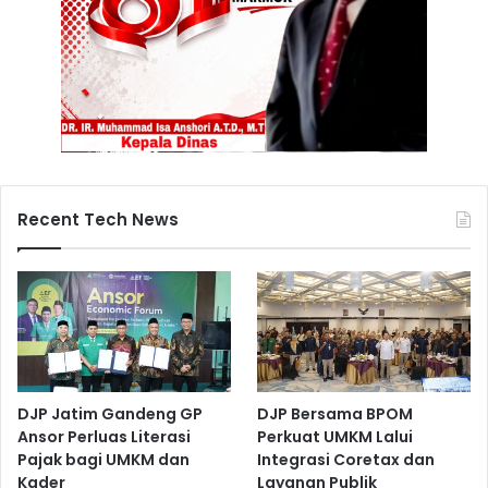
n
L
a
l
u
L
i
n
t
Recent Tech News
a
s
d
i
M
a
k
a
s
DJP Jatim Gandeng GP
DJP Bersama BPOM
s
Ansor Perluas Literasi
Perkuat UMKM Lalui
a
Pajak bagi UMKM dan
Integrasi Coretax dan
r
Kader
Layanan Publik