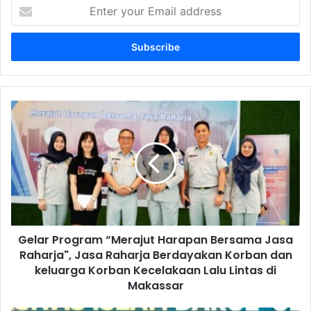
E
n
t
e
r
y
o
u
G
r
e
E
l
m
a
a
r
i
P
l
r
a
o
d
g
d
Gelar Program “Merajut Harapan Bersama Jasa
r
r
Raharja", Jasa Raharja Berdayakan Korban dan
a
e
m
keluarga Korban Kecelakaan Lalu Lintas di
s
“
Makassar
s
M