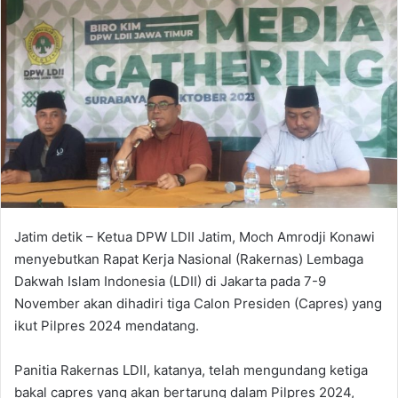
d
a
n
e
m
a
i
l
Jatim detik – Ketua DPW LDII Jatim, Moch Amrodji Konawi
menyebutkan Rapat Kerja Nasional (Rakernas) Lembaga
Dakwah Islam Indonesia (LDII) di Jakarta pada 7-9
November akan dihadiri tiga Calon Presiden (Capres) yang
ikut Pilpres 2024 mendatang.
Panitia Rakernas LDII, katanya, telah mengundang ketiga
bakal capres yang akan bertarung dalam Pilpres 2024,