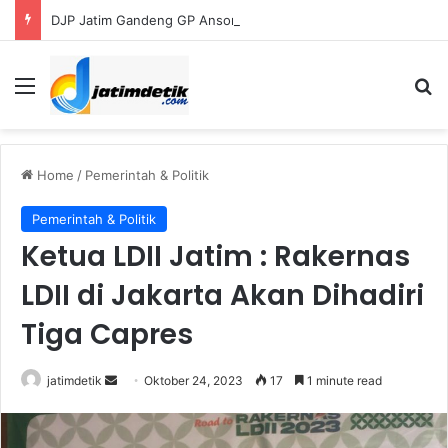
DJP Jatim Gandeng GP Ansor Perluas Literasi Pajak bagi UMKM dan Kader
Menu
S
Home
/
Pemerintah & Politik
Pemerintah & Politik
Ketua LDII Jatim : Rakernas
LDII di Jakarta Akan Dihadiri
Tiga Capres
jatimdetik
S
Oktober 24, 2023
17
1 minute read
e
n