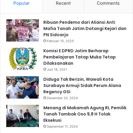
a
Popular
Recent
Comments
u
B
H
e
u
r
Ribuan Pendemo dari Aliansi Anti
k
d
Mafia Tanah Jatim Datangi Kejari dan
u
a
PN Sidoarjo
m
y
P
Februari 10, 2025
a
a
Komisi E DPRD Jatim Berharap
k
d
Pembelajaran Tatap Muka Tetap
a
a
Dilaksanakan
n
U
Juni 18, 2021
K
n
o
i
Diduga Tak Berizin, Wawali Kota
r
v
Surabaya Armuji Sidak Perum Alana
b
e
Regency GSI
a
r
Desember 20, 2024
n
s
Menang di Makamah Agung RI, Pemilik
d
i
Tanah Tambak Oso 9,8 H Tolak
a
t
Eksekusi
n
a
September 11, 2024
k
s