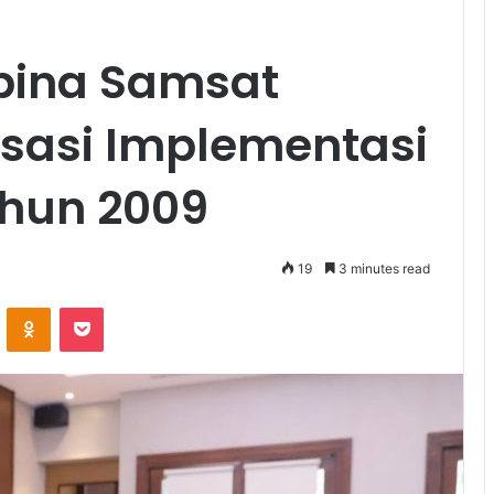
bina Samsat
isasi Implementasi
ahun 2009
19
3 minutes read
VKontakte
Odnoklassniki
Pocket