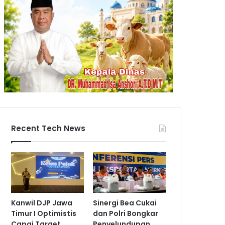
Recent Tech News
Kanwil DJP Jawa
Sinergi Bea Cukai
Timur I Optimistis
dan Polri Bongkar
Capai Target
Penyelundupan