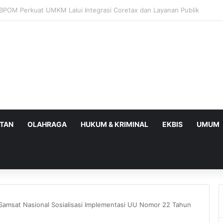
wa Timur I Optimistis Capai Target Penerimaan Pajak Rp56,3 Triliun pad
ATAN
OLAHRAGA
HUKUM & KRIMINAL
EKBIS
UMUM
Samsat Nasional Sosialisasi Implementasi UU Nomor 22 Tahun