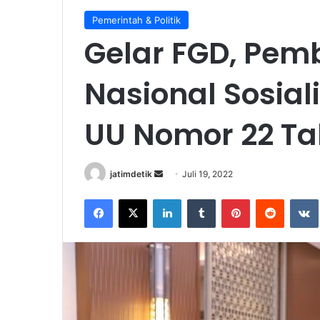
Pemerintah & Politik
Gelar FGD, Pem
Nasional Sosial
UU Nomor 22 T
Send
jatimdetik
Juli 19, 2022
an
Facebook
X
LinkedIn
Tumblr
Pinterest
Reddit
email