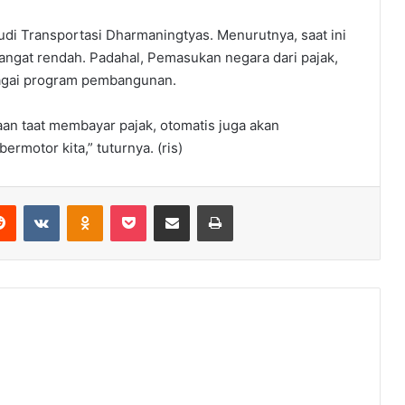
tudi Transportasi Dharmaningtyas. Menurutnya, saat ini
gat rendah. Padahal, Pemasukan negara dari pajak,
bagai program pembangunan.
aan taat membayar pajak, otomatis juga akan
rmotor kita,” tuturnya. (ris)
erest
Reddit
VKontakte
Odnoklassniki
Pocket
Share via Email
Print