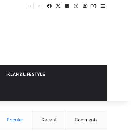
Facebook
X
YouTube
Instagram
Log In
Random Article
Sidebar
a 2026
IKLAN & LIFESTYLE
Popular
Recent
Comments