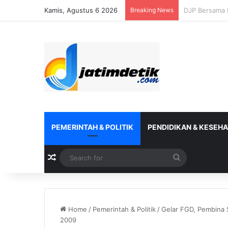
Kamis, Agustus 6 2026
Breaking News
Kanwil DJP Ja
PEMERINTAH & POLITIK
PENDIDIKAN & KESEH
Random Article
Search
for
Home
/
Pemerintah & Politik
/
Gelar FGD, Pembina 
2009