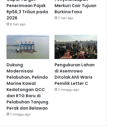
Penerimaan Pajak
Merkuri Cair Tujuan
Rp56,3 Triliun pada
Burkina Faso
2026
7 hari ago
6 hari ago
Dukung
Pengukuran Lahan
Modernisasi
di Asemrowo
Pelabuhan, Pelindo
Ditolak Ahli Waris
Marine Kawal
Pemilik Letter C
Kedatangan QCC
2 minggu ago
dan RTG Baru di
Pelabuhan Tanjung
Perak dan Belawan
1 minggu ago