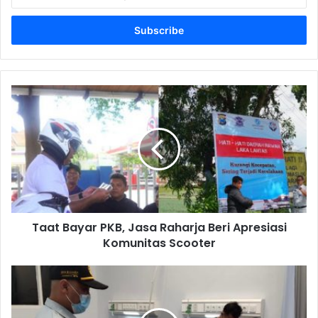
your
Email
address
Taat
Bayar
PKB,
Jasa
Raharja
Beri
Apresiasi
Komunitas
Scooter
Taat Bayar PKB, Jasa Raharja Beri Apresiasi
Komunitas Scooter
Jasa
Raharja
akan
Serahkan