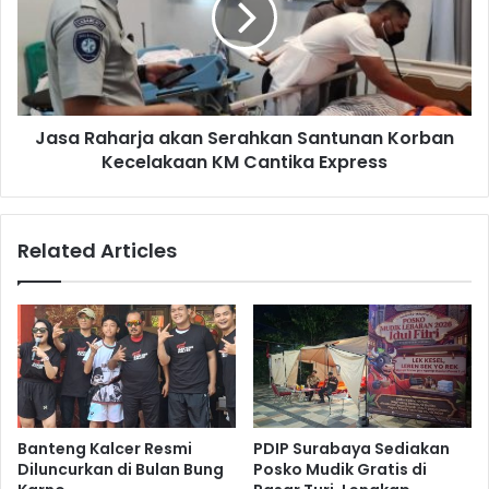
Santunan
Korban
Kecelakaan
KM
Cantika
Jasa Raharja akan Serahkan Santunan Korban
Express
Kecelakaan KM Cantika Express
Related Articles
Banteng Kalcer Resmi
PDIP Surabaya Sediakan
Diluncurkan di Bulan Bung
Posko Mudik Gratis di