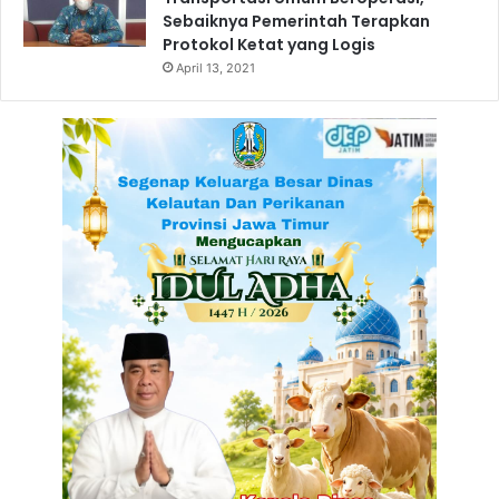
e
Sebaiknya Pemerintah Terapkan
l
Protokol Ketat yang Logis
a
April 13, 2021
k
a
a
n
L
a
l
u
L
i
n
t
a
s