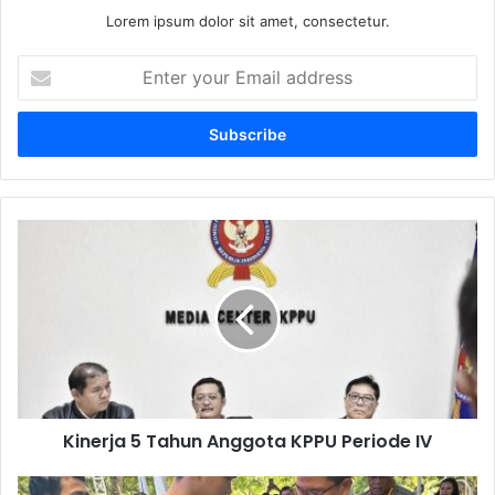
Lorem ipsum dolor sit amet, consectetur.
E
n
t
e
r
y
o
u
K
r
i
E
n
m
e
a
r
i
j
l
a
a
5
d
T
d
Kinerja 5 Tahun Anggota KPPU Periode IV
a
r
h
e
u
J