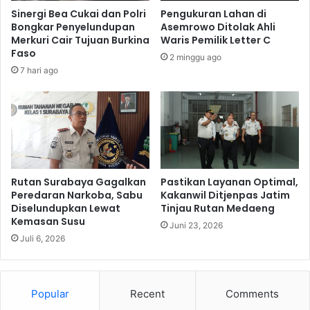
s
Sinergi Bea Cukai dan Polri
Pengukuran Lahan di
P
Bongkar Penyelundupan
Asemrowo Ditolak Ahli
o
Merkuri Cair Tujuan Burkina
Waris Pemilik Letter C
l
Faso
2 minggu ago
r
7 hari ago
i
S
e
r
a
h
k
a
Rutan Surabaya Gagalkan
Pastikan Layanan Optimal,
n
Peredaran Narkoba, Sabu
Kakanwil Ditjenpas Jatim
Diselundupkan Lewat
Tinjau Rutan Medaeng
A
Kemasan Susu
l
Juni 23, 2026
a
Juli 6, 2026
t
B
a
Popular
Recent
Comments
n
t