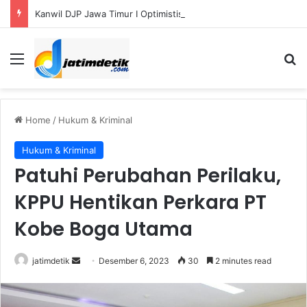
Kanwil DJP Jawa Timur I Optimistis Capai Target Penerimaan Pajak Rp56,3 Triliun pada 2026
Menu
S
Home
/
Hukum & Kriminal
Hukum & Kriminal
Patuhi Perubahan Perilaku,
KPPU Hentikan Perkara PT
Kobe Boga Utama
jatimdetik
S
Desember 6, 2023
30
2 minutes read
e
n