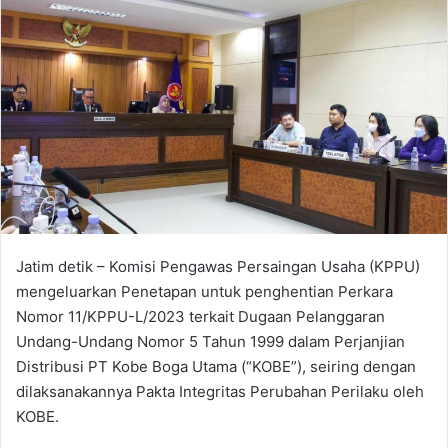
d
a
n
e
m
a
i
l
Jatim detik – Komisi Pengawas Persaingan Usaha (KPPU)
mengeluarkan Penetapan untuk penghentian Perkara
Nomor 11/KPPU-L/2023 terkait Dugaan Pelanggaran
Undang-Undang Nomor 5 Tahun 1999 dalam Perjanjian
Distribusi PT Kobe Boga Utama (“KOBE”), seiring dengan
dilaksanakannya Pakta Integritas Perubahan Perilaku oleh
KOBE.