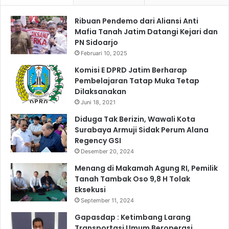
u
Ribuan Pendemo dari Aliansi Anti
D
Mafia Tanah Jatim Datangi Kejari dan
i
PN Sidoarjo
s
a
Februari 10, 2025
b
Komisi E DPRD Jatim Berharap
i
Pembelajaran Tatap Muka Tetap
l
Dilaksanakan
i
Juni 18, 2021
t
a
Diduga Tak Berizin, Wawali Kota
s
Surabaya Armuji Sidak Perum Alana
K
Regency GSI
o
Desember 20, 2024
r
Menang di Makamah Agung RI, Pemilik
b
Tanah Tambak Oso 9,8 H Tolak
a
Eksekusi
n
September 11, 2024
K
e
Gapasdap : Ketimbang Larang
c
Transportasi Umum Beroperasi,