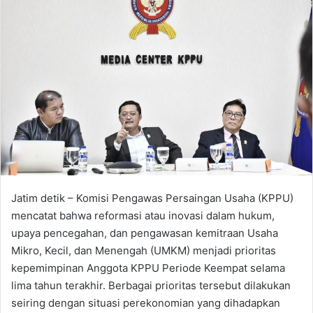
d
a
n
e
m
a
i
l
Jatim detik – Komisi Pengawas Persaingan Usaha (KPPU)
mencatat bahwa reformasi atau inovasi dalam hukum,
upaya pencegahan, dan pengawasan kemitraan Usaha
Mikro, Kecil, dan Menengah (UMKM) menjadi prioritas
kepemimpinan Anggota KPPU Periode Keempat selama
lima tahun terakhir. Berbagai prioritas tersebut dilakukan
seiring dengan situasi perekonomian yang dihadapkan