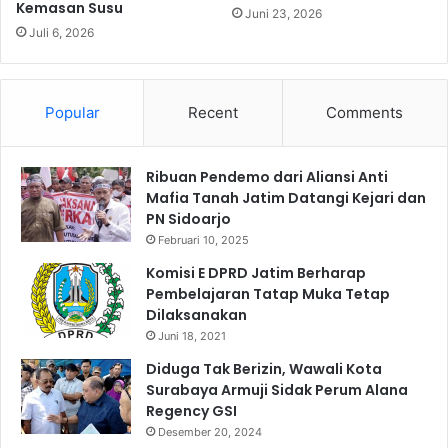
Kemasan Susu
e
e
Juni 23, 2026
S
r
Juli 6, 2026
e
k
r
a
i
r
Popular
Recent
Comments
b
a
u
P
T
Ribuan Pendemo dari Aliansi Anti
K
Mafia Tanah Jatim Datangi Kejari dan
o
PN Sidoarjo
b
e
Februari 10, 2025
B
Komisi E DPRD Jatim Berharap
o
Pembelajaran Tatap Muka Tetap
g
Dilaksanakan
a
Juni 18, 2021
U
t
Diduga Tak Berizin, Wawali Kota
a
Surabaya Armuji Sidak Perum Alana
m
Regency GSI
a
Desember 20, 2024