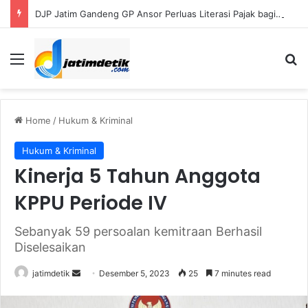
DJP Jatim Gandeng GP Ansor Perluas Literasi Pajak bagi UMKM dan Kader
Menu
S
Home
/
Hukum & Kriminal
Hukum & Kriminal
Kinerja 5 Tahun Anggota
KPPU Periode IV
Sebanyak 59 persoalan kemitraan Berhasil
Diselesaikan
jatimdetik
S
Desember 5, 2023
25
7 minutes read
e
n