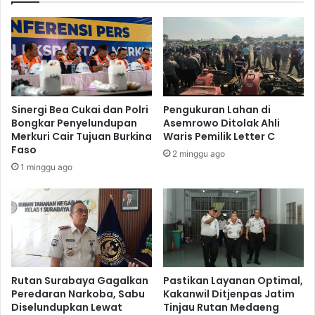
o
e
n
r
e
i
s
l
i
a
a
k
,
u
Sinergi Bea Cukai dan Polri
Pengukuran Lahan di
T
,
Bongkar Penyelundupan
Asemrowo Ditolak Ahli
P
K
Merkuri Cair Tujuan Burkina
Waris Pemilik Letter C
S
P
Faso
2 minggu ago
T
P
1 minggu ago
a
U
n
H
a
e
m
n
P
t
o
i
h
k
o
a
Rutan Surabaya Gagalkan
Pastikan Layanan Optimal,
n
n
Peredaran Narkoba, Sabu
Kakanwil Ditjenpas Jatim
k
Diselundupkan Lewat
Tinjau Rutan Medaeng
P