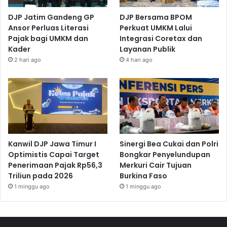
DJP Jatim Gandeng GP
DJP Bersama BPOM
Ansor Perluas Literasi
Perkuat UMKM Lalui
Pajak bagi UMKM dan
Integrasi Coretax dan
Kader
Layanan Publik
2 hari ago
4 hari ago
Kanwil DJP Jawa Timur I
Sinergi Bea Cukai dan Polri
Optimistis Capai Target
Bongkar Penyelundupan
Penerimaan Pajak Rp56,3
Merkuri Cair Tujuan
Triliun pada 2026
Burkina Faso
1 minggu ago
1 minggu ago