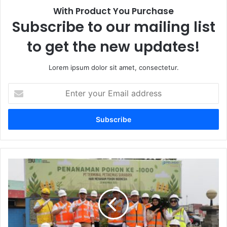
With Product You Purchase
Subscribe to our mailing list
to get the new updates!
Lorem ipsum dolor sit amet, consectetur.
E
n
t
e
r
y
o
u
P
r
e
E
r
m
i
a
n
i
g
l