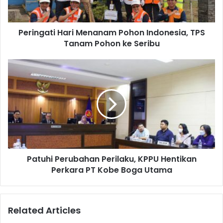
a
a
t
d
i
d
Peringati Hari Menanam Pohon Indonesia, TPS
H
r
Tanam Pohon ke Seribu
a
e
r
s
i
P
s
M
a
e
t
n
u
a
h
n
i
a
P
m
e
P
r
o
Patuhi Perubahan Perilaku, KPPU Hentikan
u
h
Perkara PT Kobe Boga Utama
b
o
a
n
h
I
a
Related Articles
n
n
d
P