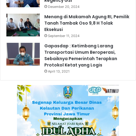
Regency GSI
d
Desember 20, 2024
i
Menang di Makamah Agung RI, Pemilik
J
Tanah Tambak Oso 9,8 H Tolak
a
Eksekusi
b
September 11, 2024
a
r
Gapasdap : Ketimbang Larang
Transportasi Umum Beroperasi,
Sebaiknya Pemerintah Terapkan
Protokol Ketat yang Logis
April 13, 2021