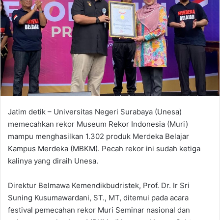
n
e
m
a
i
l
Jatim detik – Universitas Negeri Surabaya (Unesa)
memecahkan rekor Museum Rekor Indonesia (Muri)
mampu menghasilkan 1.302 produk Merdeka Belajar
Kampus Merdeka (MBKM). Pecah rekor ini sudah ketiga
kalinya yang diraih Unesa.
Direktur Belmawa Kemendikbudristek, Prof. Dr. Ir Sri
Suning Kusumawardani, ST., MT, ditemui pada acara
festival pemecahan rekor Muri Seminar nasional dan