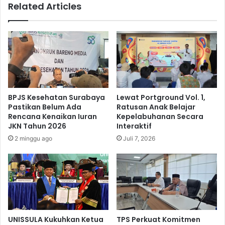
Related Articles
l
o
a
J
y
a
a
b
h
a
,
t
J
K
a
e
s
p
BPJS Kesehatan Surabaya
Lewat Portground Vol. 1,
a
a
Pastikan Belum Ada
Ratusan Anak Belajar
R
l
Rencana Kenaikan Iuran
Kepelabuhanan Secara
a
a
JKN Tahun 2026
Interaktif
h
P
2 minggu ago
Juli 7, 2026
a
e
r
r
j
w
a
a
D
k
u
i
k
l
u
a
UNISSULA Kukuhkan Ketua
TPS Perkuat Komitmen