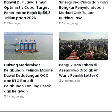
Kanwil DJP Jawa Timur I
Sinergi Bea Cukai dan Polri
Optimistis Capai Target
Bongkar Penyelundupan
Penerimaan Pajak Rp56,3
Merkuri Cair Tujuan
Triliun pada 2026
Burkina Faso
7 hari ago
1 minggu ago
Dukung Modernisasi
Pengukuran Lahan di
Pelabuhan, Pelindo Marine
Asemrowo Ditolak Ahli
Kawal Kedatangan QCC
Waris Pemilik Letter C
dan RTG Baru di
2 minggu ago
Pelabuhan Tanjung Perak
dan Belawan
1 minggu ago