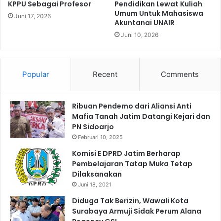
n
n
KPPU Sebagai Profesor
Pendidikan Lewat Kuliah
g
Umum Untuk Mahasiswa
K
Juni 17, 2026
Akuntanai UNAIR
P
e
e
m
Juni 10, 2026
r
e
e
n
s
k
Popular
Recent
Comments
m
e
i
u
a
J
n
Ribuan Pendemo dari Aliansi Anti
a
D
Mafia Tanah Jatim Datangi Kejari dan
t
u
PN Sidoarjo
i
a
m
Februari 10, 2025
T
2
Komisi E DPRD Jatim Berharap
e
0
Pembelajaran Tatap Muka Tetap
r
2
Dilaksanakan
m
4
Juni 18, 2021
i
n
Diduga Tak Berizin, Wawali Kota
a
Surabaya Armuji Sidak Perum Alana
l