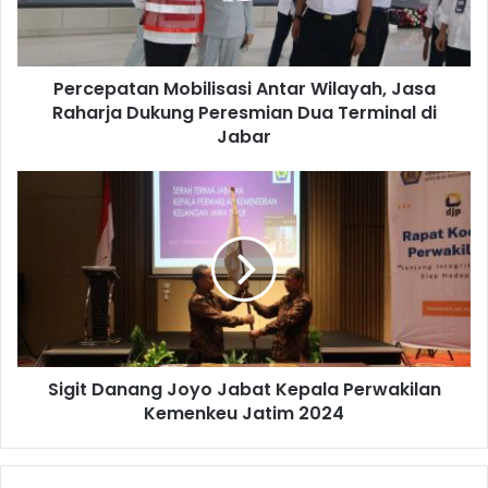
l
a
a
t
d
a
d
Percepatan Mobilisasi Antar Wilayah, Jasa
n
r
Raharja Dukung Peresmian Dua Terminal di
M
e
o
Jabar
s
b
s
i
S
l
i
i
g
s
i
a
t
s
D
i
a
A
n
n
a
t
Sigit Danang Joyo Jabat Kepala Perwakilan
n
a
Kemenkeu Jatim 2024
g
r
J
W
o
i
y