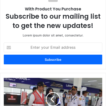
With Product You Purchase
Subscribe to our mailing list
to get the new updates!
Lorem ipsum dolor sit amet, consectetur.
E
n
t
e
r
y
o
u
P
r
e
E
r
m
c
a
e
i
p