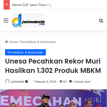
Kanwil DJP Jawa Timur I Optimistis Capai Target Penerimaan Pajak Rp56,3 Triliun pada 2026
Menu
S
Home
/
Pendidikan & Kesehatan
Pendidikan & Kesehatan
Unesa Pecahkan Rekor Muri
Hasilkan 1.302 Produk MBKM
jatimdetik
S
Februari 4, 2024
20
1 minute read
e
n
d
a