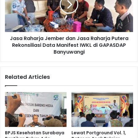
a
R
l
a
a
h
m
a
S
r
i
Jasa Raharja Jember dan Jasa Raharja Putera
j
d
Rekonsiliasi Data Manifest IWKL di GAPASDAP
a
a
J
Banyuwangi
n
e
g
m
L
b
Related Articles
a
e
n
r
j
d
u
a
t
n
a
J
n
a
P
s
e
a
BPJS Kesehatan Surabaya
Lewat Portground Vol. 1,
r
R