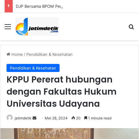
DJP Bersama BPOM Perkuat UMKM Lalui Integrasi Coretax dan Layanan Publik
Menu
S
Home
/
Pendidikan & Kesehatan
Pendidikan & Kesehatan
KPPU Pererat hubungan
dengan Fakultas Hukum
Universitas Udayana
jatimdetik
S
Mei 28, 2024
20
1 minute read
e
n