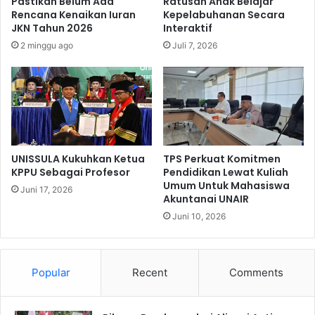
Pastikan Belum Ada
Ratusan Anak Belajar
k
a
Rencana Kenaikan Iuran
Kepelabuhanan Secara
a
h
JKN Tahun 2026
Interaktif
r
a
2 minggu ago
Juli 7, 2026
a
r
T
j
e
a
n
P
d
u
e
t
r
e
d
r
UNISSULA Kukuhkan Ketua
TPS Perkuat Komitmen
i
a
KPPU Sebagai Profesor
Pendidikan Lewat Kuliah
N
Umum Untuk Mahasiswa
R
Juni 17, 2026
Akuntanai UNAIR
u
e
s
k
Juni 10, 2026
a
o
P
n
e
s
Popular
Recent
Comments
n
i
i
l
d
i