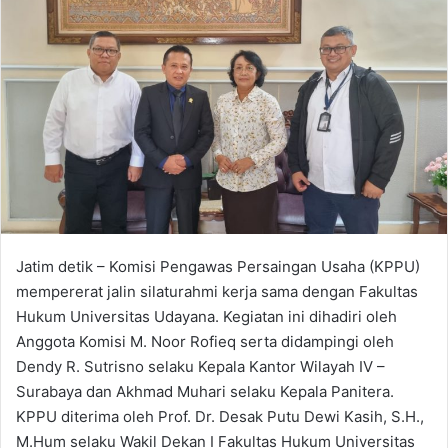
d
a
n
e
m
a
i
l
Jatim detik – Komisi Pengawas Persaingan Usaha (KPPU)
mempererat jalin silaturahmi kerja sama dengan Fakultas
Hukum Universitas Udayana. Kegiatan ini dihadiri oleh
Anggota Komisi M. Noor Rofieq serta didampingi oleh
Dendy R. Sutrisno selaku Kepala Kantor Wilayah IV –
Surabaya dan Akhmad Muhari selaku Kepala Panitera.
KPPU diterima oleh Prof. Dr. Desak Putu Dewi Kasih, S.H.,
M.Hum selaku Wakil Dekan I Fakultas Hukum Universitas