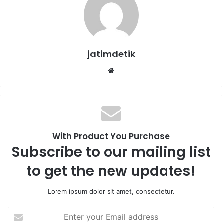
jatimdetik
We
bsi
te
With Product You Purchase
Subscribe to our mailing list
to get the new updates!
Lorem ipsum dolor sit amet, consectetur.
E
n