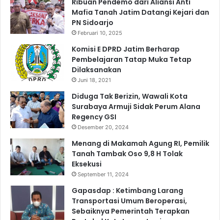
a
Ribuan Pendemo dari Aliansi Anti
a
Mafia Tanah Jatim Datangi Kejari dan
s
PN Sidoarjo
i
D
Februari 10, 2025
a
Komisi E DPRD Jatim Berharap
t
Pembelajaran Tatap Muka Tetap
a
Dilaksanakan
M
Juni 18, 2021
a
n
Diduga Tak Berizin, Wawali Kota
i
Surabaya Armuji Sidak Perum Alana
f
Regency GSI
e
Desember 20, 2024
s
Menang di Makamah Agung RI, Pemilik
t
Tanah Tambak Oso 9,8 H Tolak
I
Eksekusi
W
September 11, 2024
K
L
Gapasdap : Ketimbang Larang
d
Transportasi Umum Beroperasi,
i
Sebaiknya Pemerintah Terapkan
G