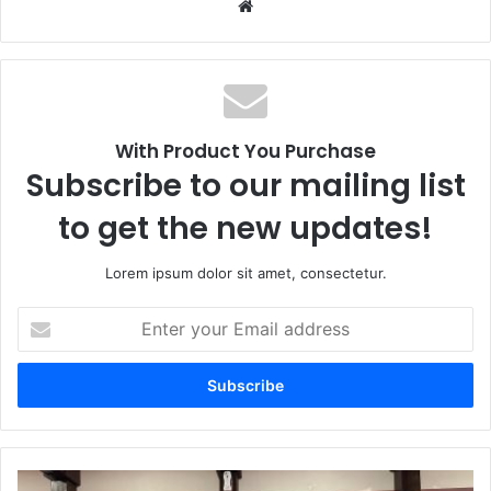
We
bsi
te
With Product You Purchase
Subscribe to our mailing list
to get the new updates!
Lorem ipsum dolor sit amet, consectetur.
E
n
t
e
r
y
o
u
U