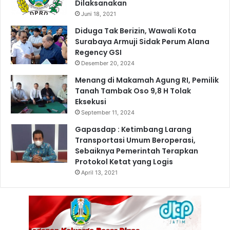
Dilaksanakan
a
Juni 18, 2021
s
y
Diduga Tak Berizin, Wawali Kota
a
Surabaya Armuji Sidak Perum Alana
r
Regency GSI
a
Desember 20, 2024
k
Menang di Makamah Agung RI, Pemilik
a
Tanah Tambak Oso 9,8 H Tolak
t
Eksekusi
u
September 11, 2024
n
t
Gapasdap : Ketimbang Larang
u
Transportasi Umum Beroperasi,
k
Sebaiknya Pemerintah Terapkan
T
Protokol Ketat yang Logis
e
April 13, 2021
r
t
i
b
d