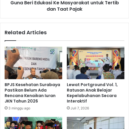
l
Guna Beri Edukasi Ke Masyarakat untuk Tertib
k
i
a
dan Taat Pajak
m
l
p
a
i
n
Related Articles
a
G
d
e
e
l
F
a
o
r
r
O
u
p
m
e
T
r
BPJS Kesehatan Surabaya
Lewat Portground Vol. 1,
a
a
Pastikan Belum Ada
Ratusan Anak Belajar
x
s
Rencana Kenaikan Iuran
Kepelabuhanan Secara
C
i
JKN Tahun 2026
Interaktif
e
G
3 minggu ago
Juli 7, 2026
n
a
t
b
e
u
r