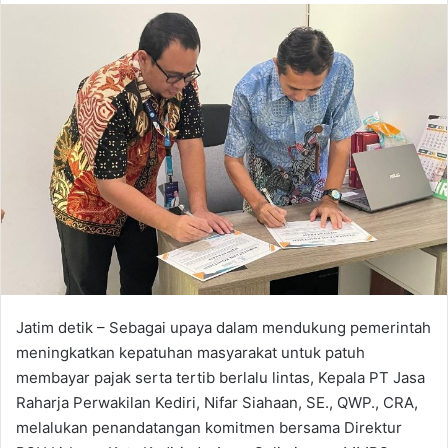
n
d
a
n
e
m
a
i
l
Jatim detik – Sebagai upaya dalam mendukung pemerintah
meningkatkan kepatuhan masyarakat untuk patuh
membayar pajak serta tertib berlalu lintas, Kepala PT Jasa
Raharja Perwakilan Kediri, Nifar Siahaan, SE., QWP., CRA,
melalukan penandatangan komitmen bersama Direktur