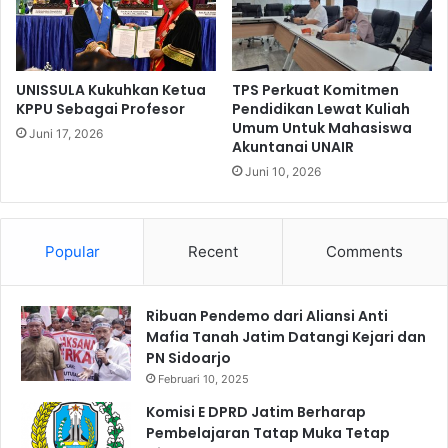
n
S
g
u
a
r
n
a
G
UNISSULA Kukuhkan Ketua
TPS Perkuat Komitmen
b
u
KPPU Sebagai Profesor
Pendidikan Lewat Kuliah
a
Umum Untuk Mahasiswa
n
Juni 17, 2026
Akuntanai UNAIR
y
a
a
B
Juni 10, 2026
2
e
0
r
2
i
Popular
Recent
Comments
4
E
d
u
Ribuan Pendemo dari Aliansi Anti
k
Mafia Tanah Jatim Datangi Kejari dan
a
PN Sidoarjo
s
i
Februari 10, 2025
K
Komisi E DPRD Jatim Berharap
e
Pembelajaran Tatap Muka Tetap
M