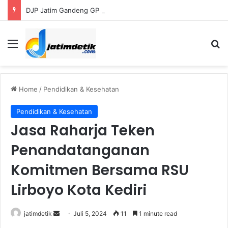
DJP Jatim Gandeng GP Ansor Perluas Literasi Pajak bagi UMKM dan Kader
Menu
S
Home
/
Pendidikan & Kesehatan
Pendidikan & Kesehatan
Jasa Raharja Teken
Penandatanganan
Komitmen Bersama RSU
Lirboyo Kota Kediri
jatimdetik
S
Juli 5, 2024
11
1 minute read
e