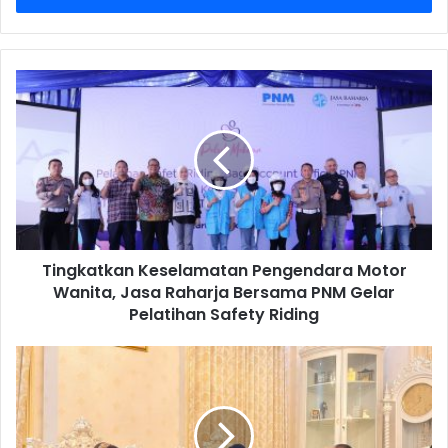
Tingkatkan
Keselamatan
Pengendara
Motor
Wanita,
Jasa
Raharja
Bersama
PNM
Tingkatkan Keselamatan Pengendara Motor
Gelar
Pelatihan
Wanita, Jasa Raharja Bersama PNM Gelar
Safety
Pelatihan Safety Riding
Riding
Tingkatkan
Pencegahan
Laka,
Jasa
Raharja