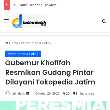
DJP Jatim Gandeng GP Ansor Perluas Literasi Pajak bagi UMKM dan Kader
Menu
Se
Home
/
Pemerintah & Politik
Pemerintah & Politik
Gubernur Khofifah
Resmikan Gudang Pintar
Dilayani Tokopedia Jatim
Send
jatimdetik
Oktober 20, 2022
20
1 minute read
an
email