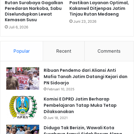
a
i
Rutan Surabaya Gagalkan
Pastikan Layanan Optimal,
s
Peredaran Narkoba, Sabu
Kakanwil Ditjenpas Jatim
3
i
Diselundupkan Lewat
Tinjau Rutan Medaeng
Kemasan Susu
D
Juni 23, 2026
a
Juli 6, 2026
t
a
M
Popular
Recent
Comments
a
n
i
Ribuan Pendemo dari Aliansi Anti
f
Mafia Tanah Jatim Datangi Kejari dan
e
PN Sidoarjo
s
t
Februari 10, 2025
I
Komisi E DPRD Jatim Berharap
W
Pembelajaran Tatap Muka Tetap
K
Dilaksanakan
L
Juni 18, 2021
d
i
Diduga Tak Berizin, Wawali Kota
G
Surabaya Armuji Sidak Perum Alana