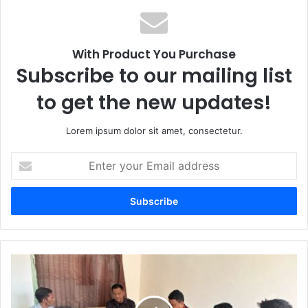
With Product You Purchase
Subscribe to our mailing list
to get the new updates!
Lorem ipsum dolor sit amet, consectetur.
E
n
t
e
r
y
o
u
J
r
a
E
s
m
a