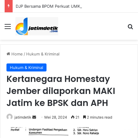
DJP Bersama BPOM Perkuat UMKM Lalui Integrasi Coretax dan Layanan Publik
Menu
S
Home
/
Hukum & Kriminal
Hukum & Kriminal
Kertanegara Homestay
Jember dilaporkan MAKI
Jatim ke BPSK dan APH
jatimdetik
S
Mei 28, 2024
21
2 minutes read
e
n