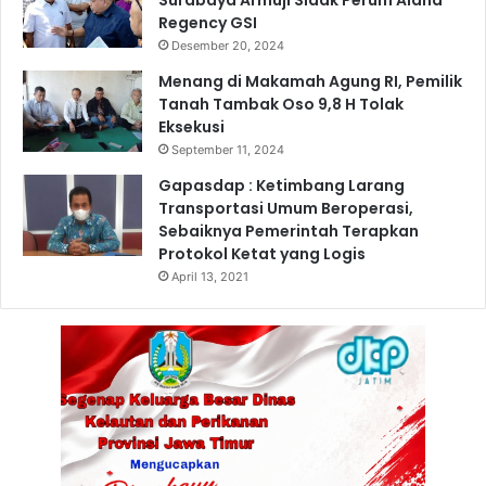
A
Regency GSI
P
Desember 20, 2024
A
Menang di Makamah Agung RI, Pemilik
S
Tanah Tambak Oso 9,8 H Tolak
D
Eksekusi
A
September 11, 2024
P
B
Gapasdap : Ketimbang Larang
a
Transportasi Umum Beroperasi,
n
Sebaiknya Pemerintah Terapkan
y
Protokol Ketat yang Logis
u
April 13, 2021
w
a
n
g
i