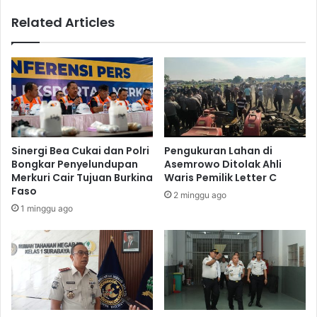
a
P
Related Articles
h
e
a
s
r
t
j
a
a
P
P
r
u
o
t
m
e
o
Sinergi Bea Cukai dan Polri
Pengukuran Lahan di
r
U
Bongkar Penyelundupan
Asemrowo Ditolak Ahli
a
n
Merkuri Cair Tujuan Burkina
Waris Pemilik Letter C
R
t
Faso
2 minggu ago
e
u
1 minggu ago
k
k
o
B
n
M
s
W
i
S
l
e
i
r