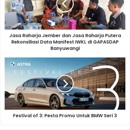
a
R
i
a
l
h
a
a
d
r
d
Jasa Raharja Jember dan Jasa Raharja Putera
j
r
Rekonsiliasi Data Manifest IWKL di GAPASDAP
a
e
J
Banyuwangi
s
e
s
m
F
b
e
e
s
r
t
d
i
a
v
n
a
J
l
a
o
s
Festival of 3: Pesta Promo Untuk BMW Seri 3
f
a
3
R
: