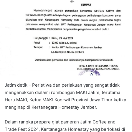
d
a
n
e
m
a
i
l
Jatim detik – Peristiwa dan perlakuan yang sangat tidak
mengenakkan dialami rombongan MAKI Jatim, terutama
Heru MAKI, Ketua MAKI Koorwil Provinsi Jawa Tinur ketika
menginap di Kertanegara Homestay Jember.
Dalam rangka prepare giat pameran Jatim Coffee and
Trade Fest 2024, Kertanegara Homestay yang berlokasi di