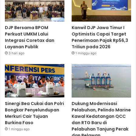
DJP Bersama BPOM
Kanwil DJP Jawa Timur I
Perkuat UMKM Lalui
Optimistis Capai Target
Integrasi Coretax dan
Penerimaan Pajak Rp56,3
Layanan Publik
Triliun pada 2026
3 hari ago
1 minggu ago
Sinergi Bea Cukai dan Polri
Dukung Modernisasi
Bongkar Penyelundupan
Pelabuhan, Pelindo Marine
Merkuri Cair Tujuan
Kawal Kedatangan QCC
Burkina Faso
dan RTG Baru di
Pelabuhan Tanjung Perak
1 minggu ago
dan Belawan