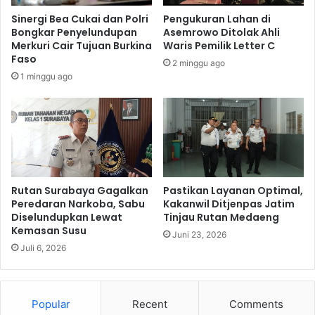
a
t
Sinergi Bea Cukai dan Polri
Pengukuran Lahan di
n
i
Bongkar Penyelundupan
Asemrowo Ditolak Ahli
P
k
Merkuri Cair Tujuan Burkina
Waris Pemilik Letter C
e
K
Faso
2 minggu ago
l
o
1 minggu ago
a
l
y
a
a
b
n
o
a
r
n
a
B
s
i
i
Rutan Surabaya Gagalkan
Pastikan Layanan Optimal,
r
J
Peredaran Narkoba, Sabu
Kakanwil Ditjenpas Jatim
o
Diselundupkan Lewat
Tinjau Rutan Medaeng
a
Kemasan Susu
k
s
Juni 23, 2026
r
a
Juli 6, 2026
a
R
s
a
i
h
Popular
Recent
Comments
B
a