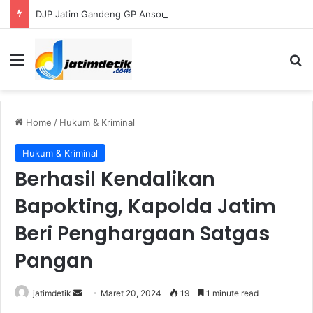
DJP Jatim Gandeng GP Ansor Perluas Literasi Pajak bagi UMKM dan Kader
Menu
S
Home
/
Hukum & Kriminal
Hukum & Kriminal
Berhasil Kendalikan
Bapokting, Kapolda Jatim
Beri Penghargaan Satgas
Pangan
jatimdetik
S
Maret 20, 2024
19
1 minute read
e