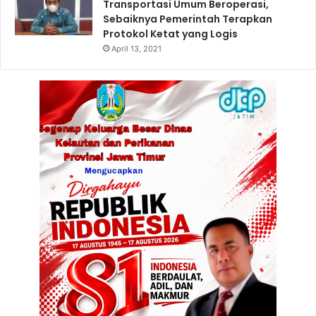
Transportasi Umum Beroperasi,
M
Sebaiknya Pemerintah Terapkan
a
Protokol Ketat yang Logis
s
April 13, 2021
y
a
r
a
k
a
t
T
e
r
t
i
b
L
a
l
i
n