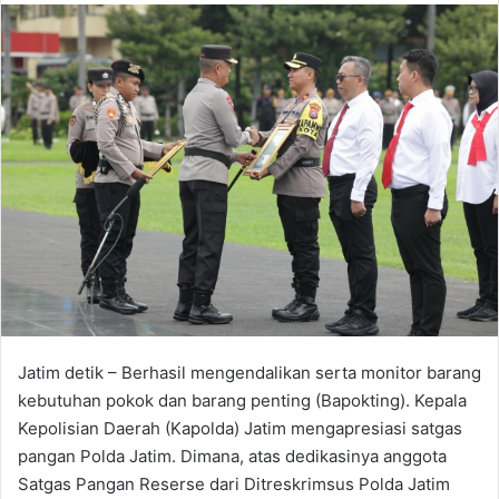
n
d
a
n
e
m
a
i
l
Jatim detik – Berhasil mengendalikan serta monitor barang
kebutuhan pokok dan barang penting (Bapokting). Kepala
Kepolisian Daerah (Kapolda) Jatim mengapresiasi satgas
pangan Polda Jatim. Dimana, atas dedikasinya anggota
Satgas Pangan Reserse dari Ditreskrimsus Polda Jatim