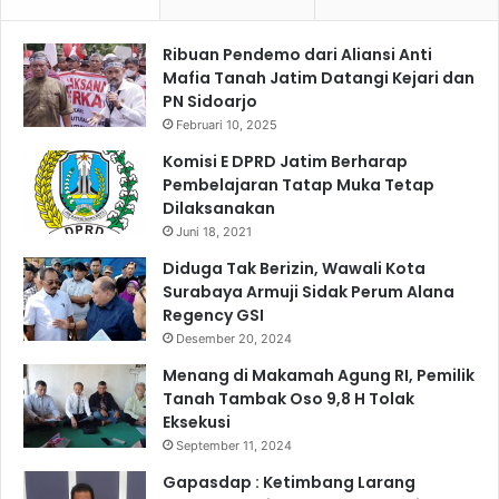
e
r
r
j
s
Ribuan Pendemo dari Aliansi Anti
a
i
Mafia Tanah Jatim Datangi Kejari dan
d
h
PN Sidoarjo
a
n
Februari 10, 2025
P
Komisi E DPRD Jatim Berharap
o
Pembelajaran Tatap Muka Tetap
l
Dilaksanakan
r
Juni 18, 2021
e
s
Diduga Tak Berizin, Wawali Kota
N
Surabaya Armuji Sidak Perum Alana
g
Regency GSI
a
Desember 20, 2024
w
Menang di Makamah Agung RI, Pemilik
i
Tanah Tambak Oso 9,8 H Tolak
I
Eksekusi
m
September 11, 2024
b
a
Gapasdap : Ketimbang Larang
u