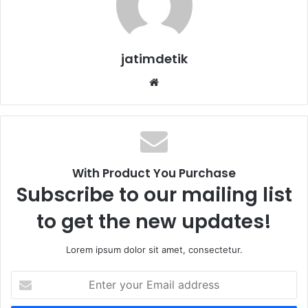
jatimdetik
We
bsi
te
With Product You Purchase
Subscribe to our mailing list
to get the new updates!
Lorem ipsum dolor sit amet, consectetur.
E
n
t