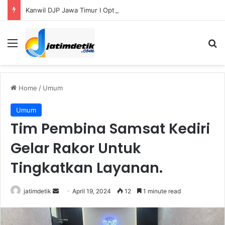
Kanwil DJP Jawa Timur I Optimistis Capai Target Penerimaan Pajak Rp56,3 Triliun pada 2026
Menu
S
Home
/
Umum
Umum
Tim Pembina Samsat Kediri
Gelar Rakor Untuk
Tingkatkan Layanan.
jatimdetik
S
April 19, 2024
12
1 minute read
e
n