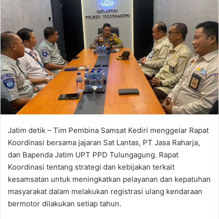
d
a
n
e
m
a
i
l
Jatim detik – Tim Pembina Samsat Kediri menggelar Rapat
Koordinasi bersama jajaran Sat Lantas, PT Jasa Raharja,
dan Bapenda Jatim UPT PPD Tulungagung. Rapat
Koordinasi tentang strategi dan kebijakan terkait
kesamsatan untuk meningkatkan pelayanan dan kepatuhan
masyarakat dalam melakukan registrasi ulang kendaraan
bermotor dilakukan setiap tahun.