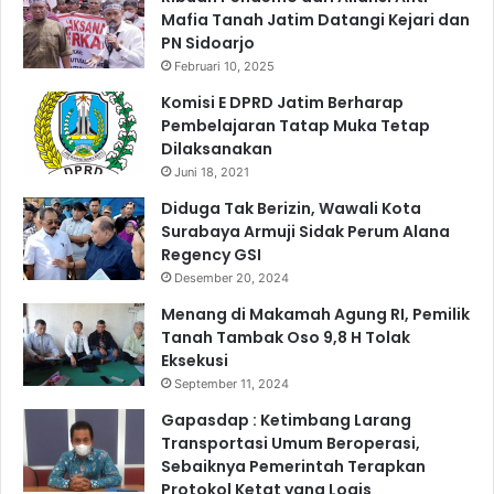
Mafia Tanah Jatim Datangi Kejari dan
t
PN Sidoarjo
a
Februari 10, 2025
n
L
Komisi E DPRD Jatim Berharap
o
Pembelajaran Tatap Muka Tetap
w
Dilaksanakan
o
Juni 18, 2021
k
Diduga Tak Berizin, Wawali Kota
w
Surabaya Armuji Sidak Perum Alana
a
Regency GSI
r
u
Desember 20, 2024
Menang di Makamah Agung RI, Pemilik
Tanah Tambak Oso 9,8 H Tolak
Eksekusi
September 11, 2024
Gapasdap : Ketimbang Larang
Transportasi Umum Beroperasi,
Sebaiknya Pemerintah Terapkan
Protokol Ketat yang Logis