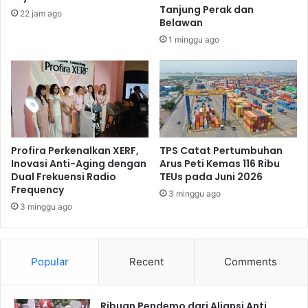
M
d
Tanjung Perak dan
22 jam ago
a
u
Belawan
l
k
1 minggu ago
a
a
n
s
g
i
K
M
o
a
t
n
a
f
G
Profira Perkenalkan XERF,
TPS Catat Pertumbuhan
a
Inovasi Anti-Aging dengan
Arus Peti Kemas 116 Ribu
o
a
Dual Frekuensi Radio
TEUs pada Juni 2026
e
t
Frequency
s
S
3 minggu ago
T
3 minggu ago
W
o
D
K
K
e
L
Popular
Recent
Comments
c
L
a
J
m
Ribuan Pendemo dari Aliansi Anti
a