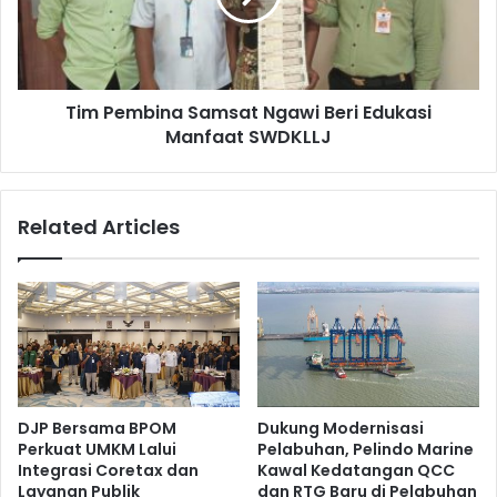
c
m
a
b
L
i
i
n
b
Tim Pembina Samsat Ngawi Beri Edukasi
a
u
Manfaat SWDKLLJ
S
r
a
P
m
a
s
Related Articles
n
a
j
t
a
N
n
g
g
a
,
w
S
i
a
B
m
e
DJP Bersama BPOM
Dukung Modernisasi
s
r
Perkuat UMKM Lalui
Pelabuhan, Pelindo Marine
a
i
Integrasi Coretax dan
Kawal Kedatangan QCC
t
E
Layanan Publik
dan RTG Baru di Pelabuhan