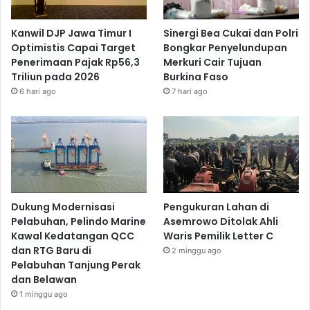
Kanwil DJP Jawa Timur I
Sinergi Bea Cukai dan Polri
Optimistis Capai Target
Bongkar Penyelundupan
Penerimaan Pajak Rp56,3
Merkuri Cair Tujuan
Triliun pada 2026
Burkina Faso
6 hari ago
7 hari ago
Dukung Modernisasi
Pengukuran Lahan di
Pelabuhan, Pelindo Marine
Asemrowo Ditolak Ahli
Kawal Kedatangan QCC
Waris Pemilik Letter C
dan RTG Baru di
2 minggu ago
Pelabuhan Tanjung Perak
dan Belawan
1 minggu ago