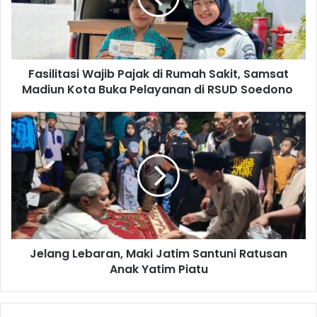
i
i
l
t
a
a
d
s
d
Fasilitasi Wajib Pajak di Rumah Sakit, Samsat
i
r
Madiun Kota Buka Pelayanan di RSUD Soedono
W
e
a
s
j
J
s
i
e
b
l
P
a
a
n
j
g
a
L
k
e
d
b
i
Jelang Lebaran, Maki Jatim Santuni Ratusan
a
R
Anak Yatim Piatu
r
u
a
m
n
a
,