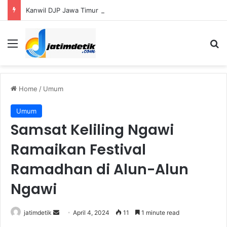
Kanwil DJP Jawa Timur I Optimistis Capai Target Penerimaan Pajak Rp56,3 Triliun pada 2026
Menu
S
Home
/
Umum
Umum
Samsat Keliling Ngawi
Ramaikan Festival
Ramadhan di Alun-Alun
Ngawi
jatimdetik
S
April 4, 2024
11
1 minute read
e