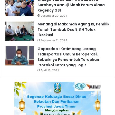
Surabaya Armuji Sidak Perum Alana
o
Regency GSI
e
d
Desember 20, 2024
o
Menang di Makamah Agung RI, Pemilik
n
Tanah Tambak Oso 9,8 H Tolak
o
Eksekusi
September 11, 2024
Gapasdap : Ketimbang Larang
Transportasi Umum Beroperasi,
Sebaiknya Pemerintah Terapkan
Protokol Ketat yang Logis
April 13, 2021