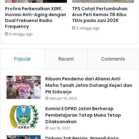
t
a
a
Profira Perkenalkan XERF,
TPS Catat Pertumbuhan
n
Inovasi Anti-Aging dengan
Arus Peti Kemas 116 Ribu
B
A
Dual Frekuensi Radio
TEUs pada Juni 2026
u
n
Frequency
k
a
3 minggu ago
a
3 minggu ago
k
P
Y
e
a
l
t
Popular
Recent
Comments
a
i
y
m
a
P
Ribuan Pendemo dari Aliansi Anti
n
i
Mafia Tanah Jatim Datangi Kejari dan
a
a
PN Sidoarjo
n
t
Februari 10, 2025
d
u
i
Komisi E DPRD Jatim Berharap
R
Pembelajaran Tatap Muka Tetap
S
Dilaksanakan
U
Juni 18, 2021
D
Diduga Tak Berizin, Wawali Kota
S