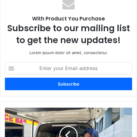
With Product You Purchase
Subscribe to our mailing list
to get the new updates!
Lorem ipsum dolor sit amet, consectetur.
E
n
t
e
r
y
o
u
F
r
a
E
s
m
i
a
l