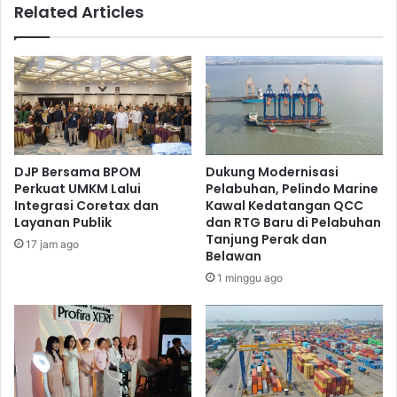
Related Articles
h
M
S
a
a
k
k
i
i
J
t
a
,
t
S
i
a
m
DJP Bersama BPOM
Dukung Modernisasi
m
S
Perkuat UMKM Lalui
Pelabuhan, Pelindo Marine
s
a
Integrasi Coretax dan
Kawal Kedatangan QCC
a
n
Layanan Publik
dan RTG Baru di Pelabuhan
t
t
Tanjung Perak dan
17 jam ago
M
u
Belawan
a
n
1 minggu ago
d
i
i
R
u
a
n
t
K
u
o
s