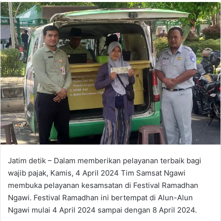
n
d
a
n
e
m
a
i
l
Jatim detik – Dalam memberikan pelayanan terbaik bagi
wajib pajak, Kamis, 4 April 2024 Tim Samsat Ngawi
membuka pelayanan kesamsatan di Festival Ramadhan
Ngawi. Festival Ramadhan ini bertempat di Alun-Alun
Ngawi mulai 4 April 2024 sampai dengan 8 April 2024.