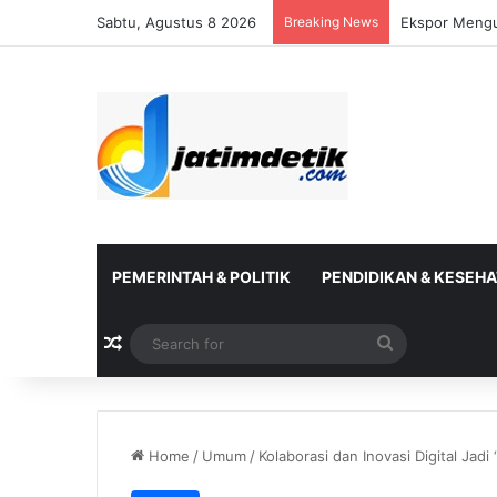
Sabtu, Agustus 8 2026
Breaking News
DJP Jatim Ga
PEMERINTAH & POLITIK
PENDIDIKAN & KESEH
Random Article
Search
for
Home
/
Umum
/
Kolaborasi dan Inovasi Digital Jad