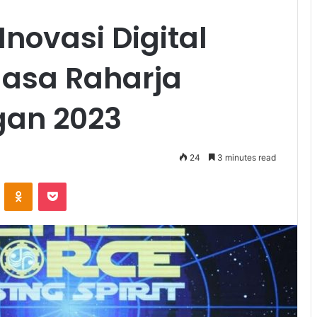
Inovasi Digital
Jasa Raharja
gan 2023
24
3 minutes read
VKontakte
Odnoklassniki
Pocket