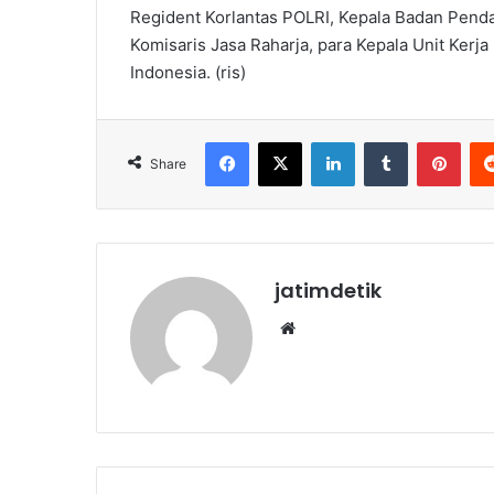
Regident Korlantas POLRI, Kepala Badan Penda
Komisaris Jasa Raharja, para Kepala Unit Kerj
Indonesia. (ris)
Facebook
X
LinkedIn
Tumblr
Pint
Share
jatimdetik
Website