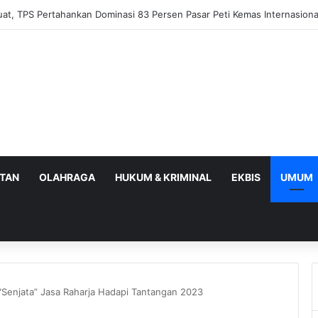
ndeng GP Ansor Perluas Literasi Pajak bagi UMKM dan Kader
ATAN
OLAHRAGA
HUKUM & KRIMINAL
EKBIS
UMUM
i “Senjata” Jasa Raharja Hadapi Tantangan 2023