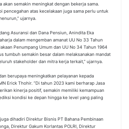
rja akan semakin meningkat dengan bekerja sama.
api pencegahan atas kecelakaan juga sama perlu untuk
menurun,” ujarnya.
dang Asuransi dan Dana Pensiun, Anindita Eka
Raharja dalam mengemban amanat UU No 33 Tahun
celakaan Penumpang Umum dan UU No 34 Tahun 1964
terus tumbuh semakin besar dalam melaksanakan mandat
luruh stakeholder dan mitra kerja terkait,” ujarnya.
h dan berupaya meningkatkan pelayanan kepada
N Erick Thohir. ”Di tahun 2023 kami berharap Jasa
erikan kinerja positif, semakin memiliki kemampuan
diksi kondisi ke depan hingga ke level yang paling
juga dihadiri Direktur Bisnis PT Bahana Pembinaan
onga, Direktur Gakum Korlantas POLRI, Direktur