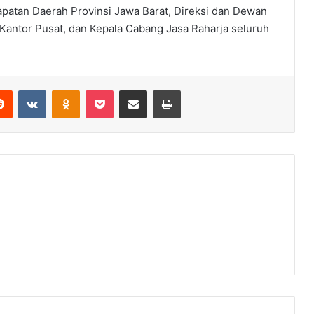
patan Daerah Provinsi Jawa Barat, Direksi dan Dewan
a Kantor Pusat, dan Kepala Cabang Jasa Raharja seluruh
erest
Reddit
VKontakte
Odnoklassniki
Pocket
Share via Email
Print