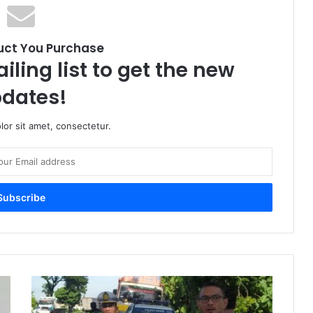
uct You Purchase
iling list to get the new
dates!
or sit amet, consectetur.
Gerak
Cepat
Jasa