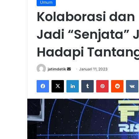
Umum
Kolaborasi dan 
Jadi “Senjata” 
Hadapi Tantan
Send
jatimdetik
Januari 11, 2023
an
Facebook
X
LinkedIn
Tumblr
Pinterest
Reddit
email