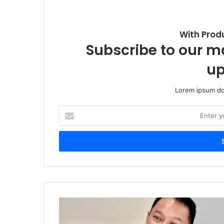
With Prod
Subscribe to our ma
up
Lorem ipsum dol
Enter
your
Email
address
Terlindungi
Negara
Saat