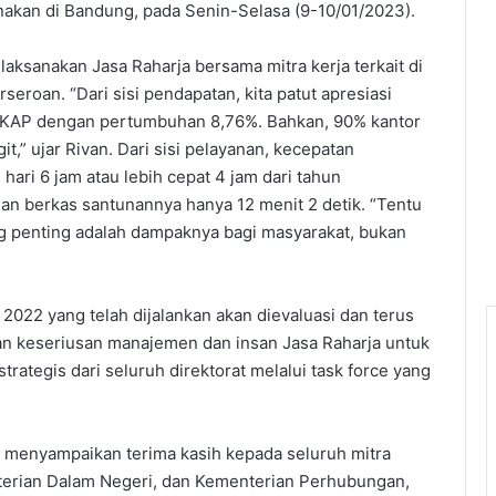
anakan di Bandung, pada Senin-Selasa (9-10/01/2023).
laksanakan Jasa Raharja bersama mitra kerja terkait di
eroan. “Dari sisi pendapatan, kita patut apresiasi
 RKAP dengan pertumbuhan 8,76%. Bahkan, 90% kantor
,” ujar Rivan. Dari sisi pelayanan, kecepatan
ari 6 jam atau lebih cepat 4 jam dari tahun
n berkas santunannya hanya 12 menit 2 detik. “Tentu
ling penting adalah dampaknya bagi masyarakat, bukan
022 yang telah dijalankan akan dievaluasi dan terus
an keseriusan manajemen dan insan Jasa Raharja untuk
rategis dari seluruh direktorat melalui task force yang
an menyampaikan terima kasih kepada seluruh mitra
enterian Dalam Negeri, dan Kementerian Perhubungan,