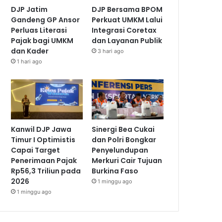
DJP Jatim
DJP Bersama BPOM
Gandeng GP Ansor
Perkuat UMKM Lalui
Perluas Literasi
Integrasi Coretax
Pajak bagi UMKM
dan Layanan Publik
dan Kader
3 hari ago
1 hari ago
Kanwil DJP Jawa
Sinergi Bea Cukai
Timur I Optimistis
dan Polri Bongkar
Capai Target
Penyelundupan
Penerimaan Pajak
Merkuri Cair Tujuan
Rp56,3 Triliun pada
Burkina Faso
2026
1 minggu ago
1 minggu ago