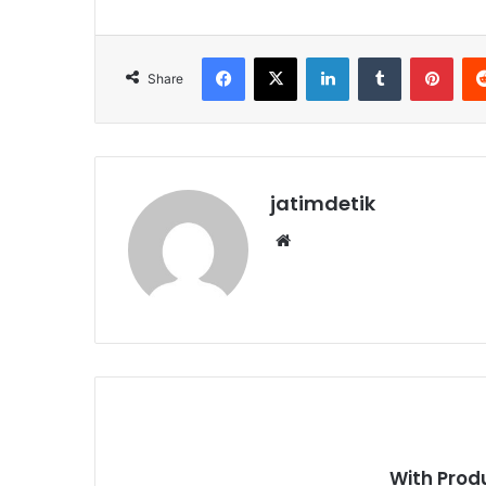
Facebook
X
LinkedIn
Tumblr
Pinterest
Share
jatimdetik
We
bsi
te
With Prod