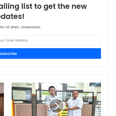
iling list to get the new
dates!
or sit amet, consectetur.
J
a
s
a
R
a