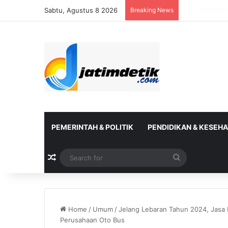
Sabtu, Agustus 8 2026
Breaking News
DJP Bersama 
PEMERINTAH & POLITIK
PENDIDIKAN & KESEH
Random Article
Search
for
Home
/
Umum
/
Jelang Lebaran Tahun 2024, Jasa R
Perusahaan Oto Bus