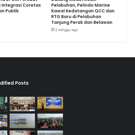
S
 Integrasi Coretax
Pelabuhan, Pelindo Marine
o
n Publik
Kawal Kedatangan QCC dan
s
RTG Baru di Pelabuhan
i
Tanjung Perak dan Belawan
a
2 minggu ago
l
i
s
a
s
i
P
e
l
dified Posts
u
n
a
s
a
n
P
K