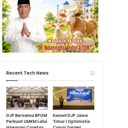
Recent Tech News
DJP Bersama BPOM
Kanwil DJP Jawa
Perkuat UMKM Lalui
Timur I Optimistis
Integrasi Coretax
Capai Target