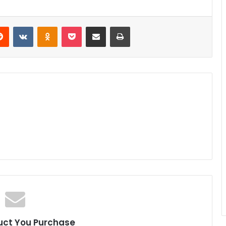
Reddit
VKontakte
Odnoklassniki
Pocket
Share via Email
Print
uct You Purchase