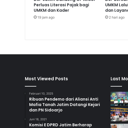
n
Perluas Literasi Pajak bagi
UMKM Lalui
U
UMKM dan Kader
dan Layana
r
19 jam ago
2 hari ago
g
e
n
s
i
P
e
n
g
u
a
Most Viewed Posts
Last Mo
t
a
Februari 10, 2025
n
Ribuan Pendemo dari Aliansi Anti
K
Mafia Tanah Jatim Datangi Kejari
e
dan PN Sidoarjo
l
Juni 18, 2021
e
Komisi E DPRD Jatim Berharap
m