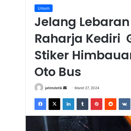
Umum
Jelang Lebaran
Raharja Kediri 
Stiker Himbaua
Oto Bus
jatimdetik
S
Maret 27, 2024
e
Facebook
X
LinkedIn
Tumblr
Pinterest
Reddit
VK
n
d
a
n
e