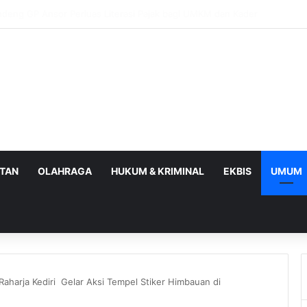
BPOM Perkuat UMKM Lalui Integrasi Coretax dan Layanan Publik
ATAN
OLAHRAGA
HUKUM & KRIMINAL
EKBIS
UMUM
aharja Kediri Gelar Aksi Tempel Stiker Himbauan di