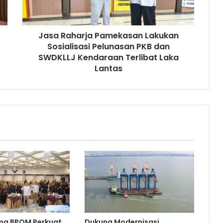
h
a
r
Jasa Raharja Pamekasan Lakukan
j
Sosialisasi Pelunasan PKB dan
a
P
SWDKLLJ Kendaraan Terlibat Laka
a
Lantas
m
e
k
a
s
a
n
L
a
k
u
k
a
n
ma BPOM Perkuat
Dukung Modernisasi