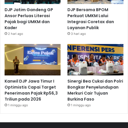
DJP Jatim Gandeng GP
DJP Bersama BPOM
Ansor Perluas Literasi
Perkuat UMKM Lalui
Pajak bagi UMKM dan
Integrasi Coretax dan
Kader
Layanan Publik
2 hari ago
3 hari ago
Kanwil DJP Jawa Timur I
Sinergi Bea Cukai dan Polri
Optimistis Capai Target
Bongkar Penyelundupan
Penerimaan Pajak Rp56,3
Merkuri Cair Tujuan
Triliun pada 2026
Burkina Faso
1 minggu ago
1 minggu ago