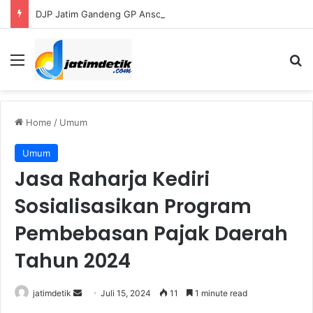
DJP Jatim Gandeng GP Ansor Perluas Literasi Pajak bagi UMKM dan Kader
Menu
S
Home
/
Umum
Umum
Jasa Raharja Kediri
Sosialisasikan Program
Pembebasan Pajak Daerah
Tahun 2024
jatimdetik
S
Juli 15, 2024
11
1 minute read
e