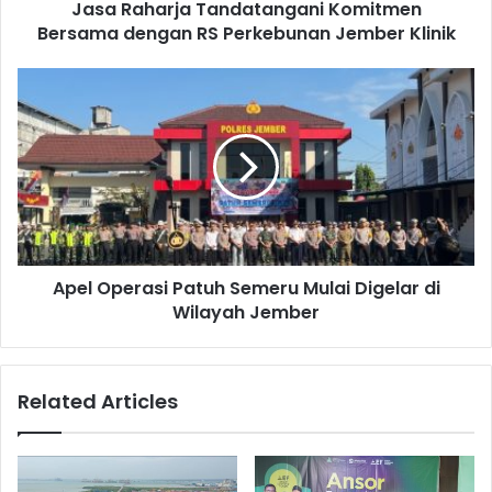
d
Jasa Raharja Tandatangani Komitmen
j
r
Bersama dengan RS Perkebunan Jember Klinik
a
e
T
s
a
A
s
n
p
d
e
a
l
t
O
a
p
n
e
g
r
a
a
n
Apel Operasi Patuh Semeru Mulai Digelar di
s
i
Wilayah Jember
i
K
P
o
a
m
t
Related Articles
i
u
t
h
m
S
e
e