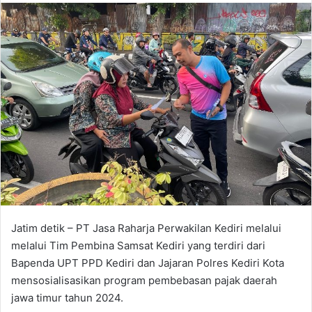
n
d
a
n
e
m
a
i
l
Jatim detik – PT Jasa Raharja Perwakilan Kediri melalui
melalui Tim Pembina Samsat Kediri yang terdiri dari
Bapenda UPT PPD Kediri dan Jajaran Polres Kediri Kota
mensosialisasikan program pembebasan pajak daerah
jawa timur tahun 2024.