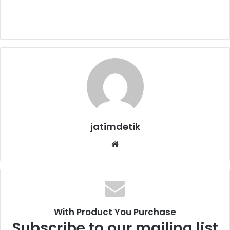
jatimdetik
We
bsi
te
With Product You Purchase
Subscribe to our mailing list