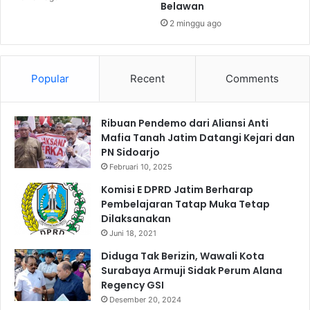
Belawan
u
y
2 minggu ago
n
a
a
h
n
J
J
e
Popular
Recent
Comments
e
m
m
b
b
e
Ribuan Pendemo dari Aliansi Anti
e
r
Mafia Tanah Jatim Datangi Kejari dan
r
PN Sidoarjo
K
Februari 10, 2025
l
i
Komisi E DPRD Jatim Berharap
n
Pembelajaran Tatap Muka Tetap
i
Dilaksanakan
k
Juni 18, 2021
Diduga Tak Berizin, Wawali Kota
Surabaya Armuji Sidak Perum Alana
Regency GSI
Desember 20, 2024