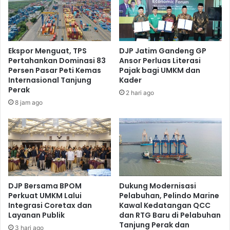
n
m
B
e
e
r
r
u
s
M
Ekspor Menguat, TPS
DJP Jatim Gandeng GP
a
u
Pertahankan Dominasi 83
Ansor Perluas Literasi
m
l
Persen Pasar Peti Kemas
Pajak bagi UMKM dan
a
a
Internasional Tanjung
Kader
d
i
Perak
2 hari ago
e
D
8 jam ago
n
i
g
g
a
e
n
l
R
a
S
r
P
d
e
i
DJP Bersama BPOM
Dukung Modernisasi
r
Perkuat UMKM Lalui
Pelabuhan, Pelindo Marine
W
Integrasi Coretax dan
Kawal Kedatangan QCC
k
i
Layanan Publik
dan RTG Baru di Pelabuhan
e
l
Tanjung Perak dan
b
a
3 hari ago