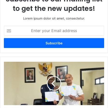
to get the new updates!
Lorem ipsum dolor sit amet, consectetur.
E
n
t
e
r
y
o
u
J
r
a
E
s
m
a
a
R
i
a
l
h
a
a
d
r