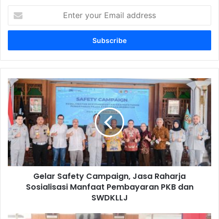
Enter
your
Email
address
Gelar
Safety
Campaign,
Jasa
Raharja
Sosialisasi
Manfaat
Pembayaran
PKB
Gelar Safety Campaign, Jasa Raharja
dan
SWDKLLJ
Sosialisasi Manfaat Pembayaran PKB dan
SWDKLLJ
Jemput