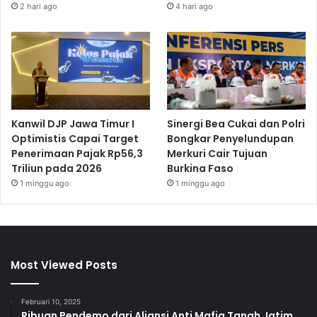
2 hari ago
4 hari ago
Kanwil DJP Jawa Timur I
Sinergi Bea Cukai dan Polri
Optimistis Capai Target
Bongkar Penyelundupan
Penerimaan Pajak Rp56,3
Merkuri Cair Tujuan
Triliun pada 2026
Burkina Faso
1 minggu ago
1 minggu ago
Most Viewed Posts
Februari 10, 2025
Ribuan Pendemo dari Aliansi Anti Mafia Tanah Jatim