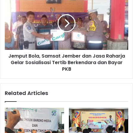
Bola,
Samsat
Jember
dan
Jasa
Raharja
Gelar
Sosialisasi
Jemput Bola, Samsat Jember dan Jasa Raharja
Tertib
Berkendara
Gelar Sosialisasi Tertib Berkendara dan Bayar
dan
PKB
Bayar
PKB
Related Articles