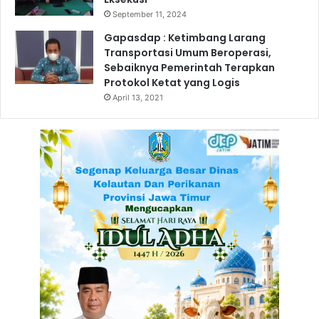
n
a
September 11, 2024
B
l
r
u
Gapasdap : Ketimbang Larang
o
r
Transportasi Umum Beroperasi,
s
B
Sebaiknya Pemerintah Terapkan
u
l
Protokol Ketat yang Logis
r
a
April 13, 2021
c
k
s
p
o
t
d
a
n
A
n
g
k
u
t