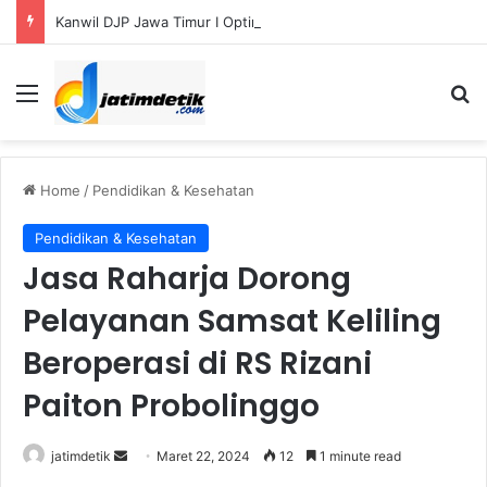
Kanwil DJP Jawa Timur I Optimistis Capai Target Penerimaan Pajak Rp56,3 Triliun pada 2026
Menu
S
Home
/
Pendidikan & Kesehatan
Pendidikan & Kesehatan
Jasa Raharja Dorong
Pelayanan Samsat Keliling
Beroperasi di RS Rizani
Paiton Probolinggo
jatimdetik
S
Maret 22, 2024
12
1 minute read
e