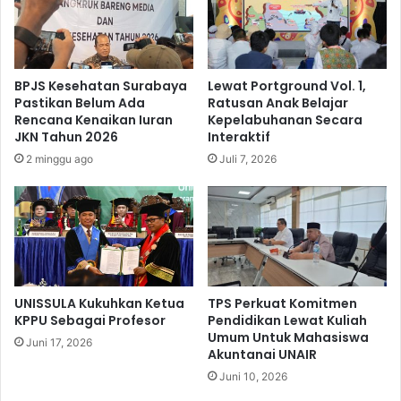
o
2
r
4
,
,
J
J
BPJS Kesehatan Surabaya
Lewat Portground Vol. 1,
a
a
Pastikan Belum Ada
Ratusan Anak Belajar
s
s
Rencana Kenaikan Iuran
Kepelabuhanan Secara
a
a
JKN Tahun 2026
Interaktif
R
R
2 minggu ago
Juli 7, 2026
a
a
h
h
a
a
r
r
j
j
a
a
H
B
i
e
UNISSULA Kukuhkan Ketua
TPS Perkuat Komitmen
m
r
KPPU Sebagai Profesor
Pendidikan Lewat Kuliah
b
Umum Untuk Mahasiswa
s
Juni 17, 2026
a
Akuntanai UNAIR
a
u
m
Juni 10, 2026
M
a