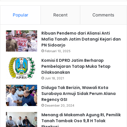
a
K
s
o
y
Popular
Recent
Comments
r
a
l
r
a
a
Ribuan Pendemo dari Aliansi Anti
n
k
Mafia Tanah Jatim Datangi Kejari dan
t
a
PN Sidoarjo
a
t
s
Februari 10, 2025
d
P
Komisi E DPRD Jatim Berharap
e
o
Pembelajaran Tatap Muka Tetap
n
l
Dilaksanakan
g
r
Juni 18, 2021
a
i
n
S
Diduga Tak Berizin, Wawali Kota
B
u
Surabaya Armuji Sidak Perum Alana
a
r
Regency GSI
g
v
Desember 20, 2024
i
e
Menang di Makamah Agung RI, Pemilik
k
y
Tanah Tambak Oso 9,8 H Tolak
a
J
Eksekusi