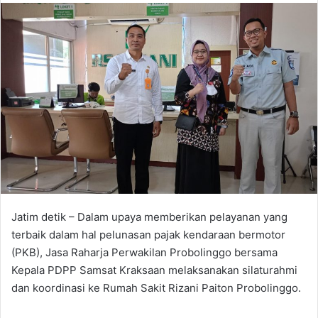
n
d
a
n
e
m
a
i
l
Jatim detik – Dalam upaya memberikan pelayanan yang
terbaik dalam hal pelunasan pajak kendaraan bermotor
(PKB), Jasa Raharja Perwakilan Probolinggo bersama
Kepala PDPP Samsat Kraksaan melaksanakan silaturahmi
dan koordinasi ke Rumah Sakit Rizani Paiton Probolinggo.