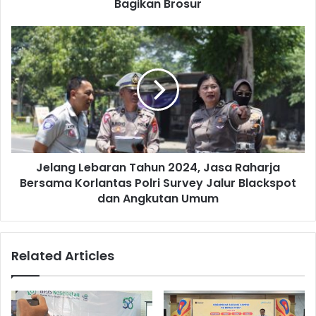
m
Bagikan Brosur
s
a
s
s
J
i
e
k
l
a
a
n
n
P
g
e
L
n
e
g
b
h
Jelang Lebaran Tahun 2024, Jasa Raharja
a
a
Bersama Korlantas Polri Survey Jalur Blackspot
r
p
a
dan Angkutan Umum
u
n
s
T
a
a
Related Articles
n
h
R
u
a
n
n
2
m
0