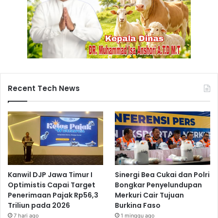
a
n
U
m
u
m
Recent Tech News
Kanwil DJP Jawa Timur I
Sinergi Bea Cukai dan Polri
Optimistis Capai Target
Bongkar Penyelundupan
Penerimaan Pajak Rp56,3
Merkuri Cair Tujuan
Triliun pada 2026
Burkina Faso
7 hari ago
1 minggu ago