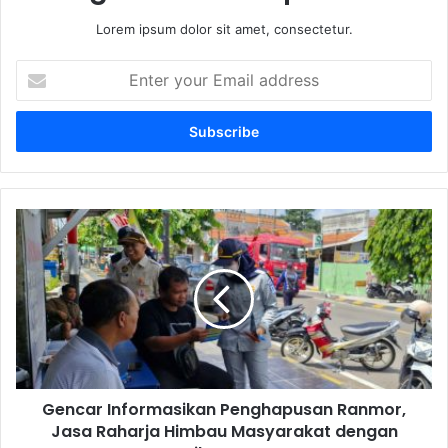
Lorem ipsum dolor sit amet, consectetur.
E
n
t
e
r
y
o
u
G
r
e
E
n
m
c
a
a
i
r
l
I
a
n
d
f
d
Gencar Informasikan Penghapusan Ranmor,
o
r
Jasa Raharja Himbau Masyarakat dengan
r
e