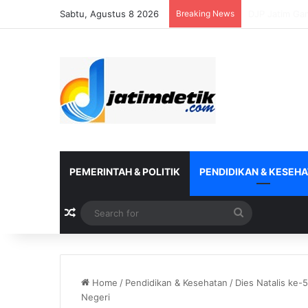
Sabtu, Agustus 8 2026
Breaking News
DJP Bersama 
PEMERINTAH & POLITIK
PENDIDIKAN & KESEH
Random Article
Search
for
Home
/
Pendidikan & Kesehatan
/
Dies Natalis ke-
Negeri