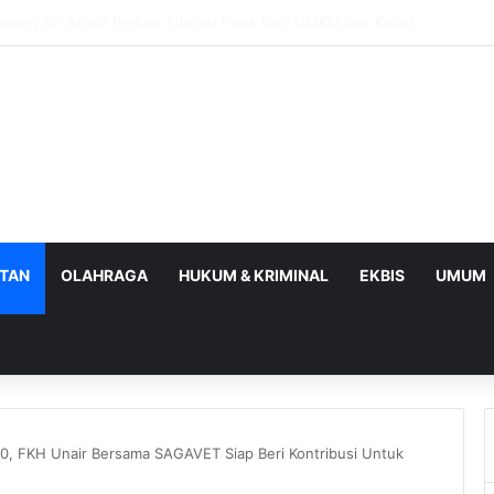
BPOM Perkuat UMKM Lalui Integrasi Coretax dan Layanan Publik
ATAN
OLAHRAGA
HUKUM & KRIMINAL
EKBIS
UMUM
50, FKH Unair Bersama SAGAVET Siap Beri Kontribusi Untuk