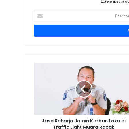
Lorem ipsum dol
Enter
your
Email
address
Jasa
Raharja
Jamin
Korban
Laka
di
Traffic
Light
Muara
Jasa Raharja Jamin Korban Laka di
Rapak
Balikpapan
Traffic Light Muara Rapak