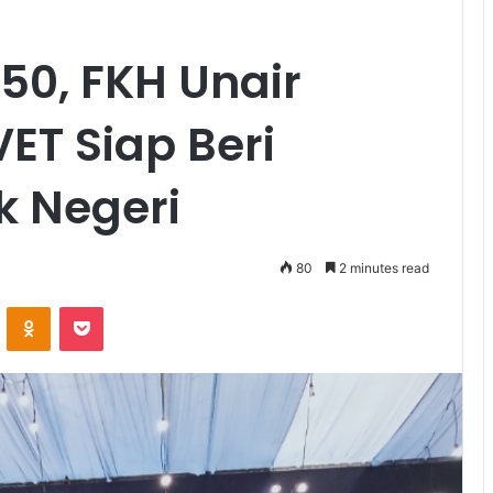
-50, FKH Unair
T Siap Beri
k Negeri
80
2 minutes read
VKontakte
Odnoklassniki
Pocket