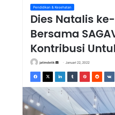
Pendidikan & Kesehatan
Dies Natalis ke
Bersama SAGAVE
Kontribusi Untu
Send
jatimdetik
Januari 22, 2022
an
Facebook
X
LinkedIn
Tumblr
Pinterest
Reddit
email