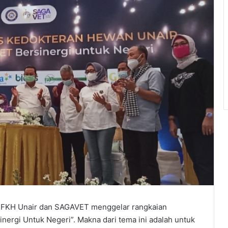
0, FKH Unair dan SAGAVET menggelar rangkaian
ergi Untuk Negeri”. Makna dari tema ini adalah untuk