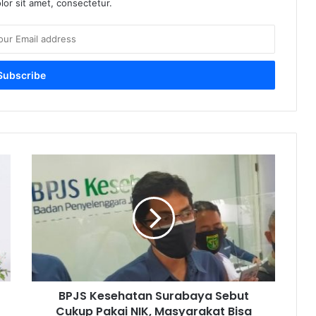
or sit amet, consectetur.
BPJS
Kesehatan
Surabaya
Sebut
Cukup
Pakai
NIK,
Masyarakat
Bisa
BPJS Kesehatan Surabaya Sebut
Berobat
Cukup Pakai NIK, Masyarakat Bisa