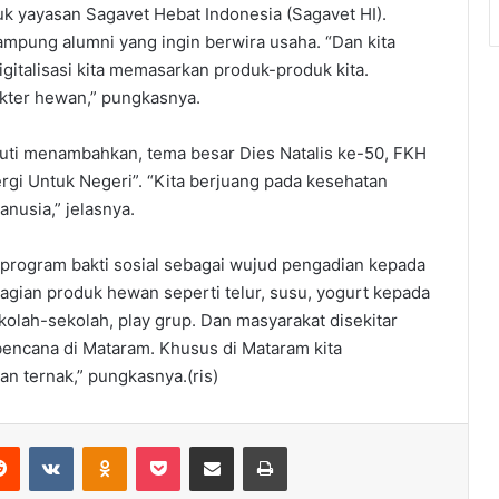
 yayasan Sagavet Hebat Indonesia (Sagavet HI).
ampung alumni yang ingin berwira usaha. “Dan kita
digitalisasi kita memasarkan produk-produk kita.
okter hewan,” pungkasnya.
tuti menambahkan, tema besar Dies Natalis ke-50, FKH
gi Untuk Negeri”. “Kita berjuang pada kesehatan
nusia,” jelasnya.
rogram bakti sosial sebagai wujud pengadian kepada
agian produk hewan seperti telur, susu, yogurt kepada
olah-sekolah, play grup. Dan masyarakat disekitar
encana di Mataram. Khusus di Mataram kita
 ternak,” pungkasnya.(ris)
erest
Reddit
VKontakte
Odnoklassniki
Pocket
Share via Email
Print