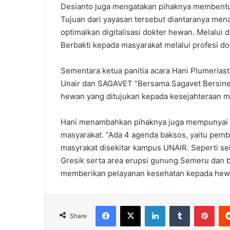
Desianto juga mengatakan pihaknya membentuk
Tujuan dari yayasan tersebut diantaranya men
optimalkan digitalisasi dokter hewan. Melalui 
Berbakti kepada masyarakat melalui profesi d
Sementara ketua panitia acara Hani Plumerias
Unair dan SAGAVET ”Bersama Sagavet Bersiner
hewan yang ditujukan kepada kesejahteraan ma
Hani menambahkan pihaknya juga mempunyai p
masyarakat. “Ada 4 agenda baksos, yaitu pemb
masyrakat disekitar kampus UNAIR. Seperti sek
Gresik serta area erupsi gunung Semeru dan b
memberikan pelayanan kesehatan kepada hewan
Facebook
X
LinkedIn
Tumblr
Pint
Share