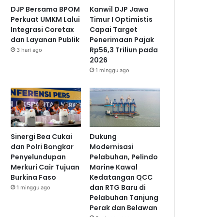
DJP Bersama BPOM
Kanwil DJP Jawa
Perkuat UMKM Lalui
Timur I Optimistis
Integrasi Coretax
Capai Target
dan Layanan Publik
Penerimaan Pajak
Rp56,3 Triliun pada
3 hari ago
2026
1 minggu ago
Sinergi Bea Cukai
Dukung
dan Polri Bongkar
Modernisasi
Penyelundupan
Pelabuhan, Pelindo
Merkuri Cair Tujuan
Marine Kawal
Burkina Faso
Kedatangan QCC
dan RTG Baru di
1 minggu ago
Pelabuhan Tanjung
Perak dan Belawan