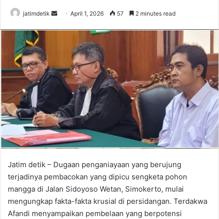
jatimdetik
S
April 1, 2026
57
2 minutes read
e
n
d
a
n
e
m
a
i
l
Jatim detik – Dugaan penganiayaan yang berujung
terjadinya pembacokan yang dipicu sengketa pohon
mangga di Jalan Sidoyoso Wetan, Simokerto, mulai
mengungkap fakta-fakta krusial di persidangan. Terdakwa
Afandi menyampaikan pembelaan yang berpotensi