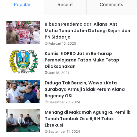
Popular
Recent
Comments
l
i
s
Ribuan Pendemo dari Aliansi Anti
a
Mafia Tanah Jatim Datangi Kejari dan
s
PN Sidoarjo
i
S
Februari 10, 2025
M
Komisi E DPRD Jatim Berharap
A
Pembelajaran Tatap Muka Tetap
P
Dilaksanakan
k
Juni 18, 2021
e
p
Diduga Tak Berizin, Wawali Kota
a
Surabaya Armuji Sidak Perum Alana
d
Regency GSI
a
Desember 20, 2024
P
Menang di Makamah Agung RI, Pemilik
e
Tanah Tambak Oso 9,8 H Tolak
n
Eksekusi
g
September 11, 2024
e