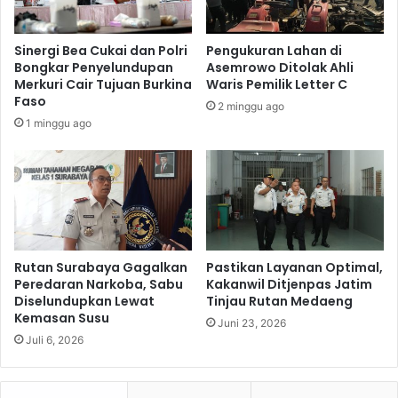
i
u
n
h
d
Sinergi Bea Cukai dan Polri
Pengukuran Lahan di
a
o
Bongkar Penyelundupan
Asemrowo Ditolak Ahli
n
B
Merkuri Cair Tujuan Burkina
Waris Pemilik Letter C
e
Faso
2 minggu ago
r
1 minggu ago
s
i
h
m
e
l
a
l
Rutan Surabaya Gagalkan
Pastikan Layanan Optimal,
u
Peredaran Narkoba, Sabu
Kakanwil Ditjenpas Jatim
Diselundupkan Lewat
Tinjau Rutan Medaeng
i
Kemasan Susu
S
Juni 23, 2026
o
Juli 6, 2026
s
i
a