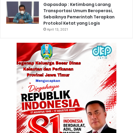
m
Gapasdap : Ketimbang Larang
u
Transportasi Umum Beroperasi,
d
Sebaiknya Pemerintah Terapkan
i
Protokol Ketat yang Logis
T
April 13, 2021
r
u
k
E
k
s
t
e
r
n
a
l