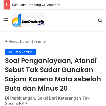
DJP Jatim Gandeng GP Ansor Perluas Literasi Pajak bagi UMKM dan Kader
Menu
S
Home
/
Hukum & Kriminal
Hukum & Kriminal
Soal Penganiayaan, Afandi
Sebut Tak Sadar Gunakan
Sajam Karena Mata sebelah
Buta dan Minus 20
Di Persidangan, Saksi Beri Keterangan Tak
Sesuai BAP