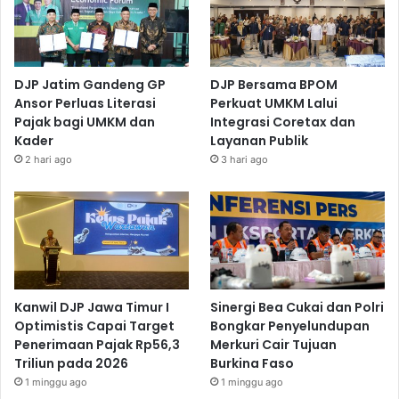
DJP Jatim Gandeng GP
DJP Bersama BPOM
Ansor Perluas Literasi
Perkuat UMKM Lalui
Pajak bagi UMKM dan
Integrasi Coretax dan
Kader
Layanan Publik
2 hari ago
3 hari ago
Kanwil DJP Jawa Timur I
Sinergi Bea Cukai dan Polri
Optimistis Capai Target
Bongkar Penyelundupan
Penerimaan Pajak Rp56,3
Merkuri Cair Tujuan
Triliun pada 2026
Burkina Faso
1 minggu ago
1 minggu ago