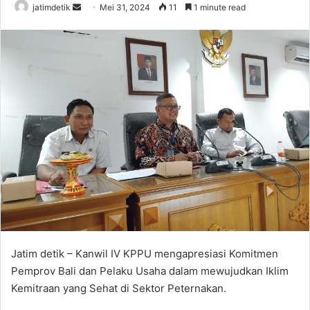
jatimdetik
S
Mei 31, 2024
11
1 minute read
e
n
d
a
n
e
m
a
i
l
Jatim detik – Kanwil IV KPPU mengapresiasi Komitmen
Pemprov Bali dan Pelaku Usaha dalam mewujudkan Iklim
Kemitraan yang Sehat di Sektor Peternakan.