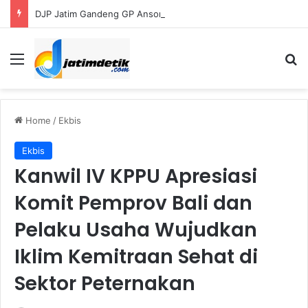
DJP Jatim Gandeng GP Ansor Perluas Literasi Pajak bagi UMKM dan Kader
Menu
S
Home
/
Ekbis
Ekbis
Kanwil IV KPPU Apresiasi
Komit Pemprov Bali dan
Pelaku Usaha Wujudkan
Iklim Kemitraan Sehat di
Sektor Peternakan