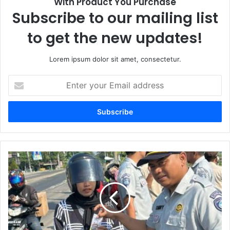
With Product You Purchase
Subscribe to our mailing list
to get the new updates!
Lorem ipsum dolor sit amet, consectetur.
E
n
t
e
r
y
o
u
I
r
m
E
b
m
a
a
u
i
K
l
e