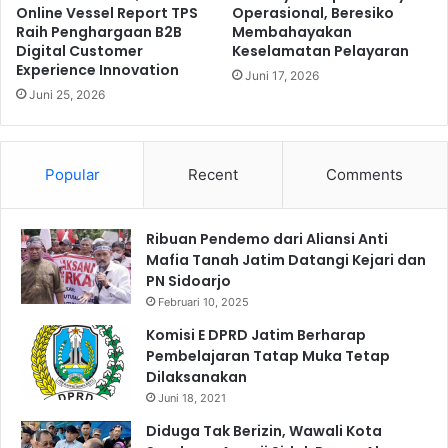
Online Vessel Report TPS
Operasional, Beresiko
r
l
Raih Penghargaan B2B
Membahayakan
e
i
Digital Customer
Keselamatan Pelayaran
s
s
Experience Innovation
N
Juni 17, 2026
a
Juni 25, 2026
g
s
a
i
w
k
i
a
Popular
Recent
Comments
G
n
e
P
l
e
Ribuan Pendemo dari Aliansi Anti
a
m
Mafia Tanah Jatim Datangi Kejari dan
r
b
PN Sidoarjo
A
a
Februari 10, 2025
k
y
s
a
Komisi E DPRD Jatim Berharap
i
r
Pembelajaran Tatap Muka Tetap
S
a
Dilaksanakan
i
n
Juni 18, 2021
m
P
Diduga Tak Berizin, Wawali Kota
p
K