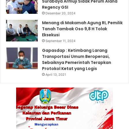
Surabaya Armuji Sidak Perum Alana
a
B
Regency GSI
t
m
i
Desember 20, 2024
e
k
l
Menang di Makamah Agung RI, Pemilik
a
Tanah Tambak Oso 9,8 H Tolak
l
Eksekusi
u
September 11, 2024
i
Gapasdap : Ketimbang Larang
M
Transportasi Umum Beroperasi,
e
Sebaiknya Pemerintah Terapkan
d
Protokol Ketat yang Logis
i
a
April 13, 2021
E
-
C
h
a
n
n
e
l