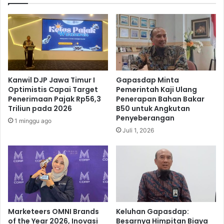
J
P
a
P
s
D
a
S
R
a
a
m
h
s
Kanwil DJP Jawa Timur I
Gapasdap Minta
a
a
Optimistis Capai Target
Pemerintah Kaji Ulang
r
t
Penerimaan Pajak Rp56,3
Penerapan Bahan Bakar
j
S
Triliun pada 2026
B50 untuk Angkutan
a
a
Penyeberangan
1 minggu ago
B
m
Juli 1, 2026
e
p
r
a
s
n
a
g
m
S
a
o
P
s
o
i
Marketeers OMNI Brands
Keluhan Gapasdap:
l
of the Year 2026, Inovasi
Besarnya Himpitan Biaya
a