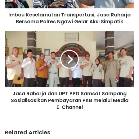
a
s
d
e
d
Imbau Keselamatan Transportasi, Jasa Raharja
l
r
Bersama Polres Ngawi Gelar Aksi Simpatik
a
e
m
s
a
J
s
t
a
a
s
n
a
T
R
r
a
a
h
n
a
s
r
p
Jasa Raharja dan UPT PPD Samsat Sampang
j
o
Sosialisasikan Pembayaran PKB melalui Media
a
r
d
E-Channel
t
a
a
n
s
U
Related Articles
i
P
,
T