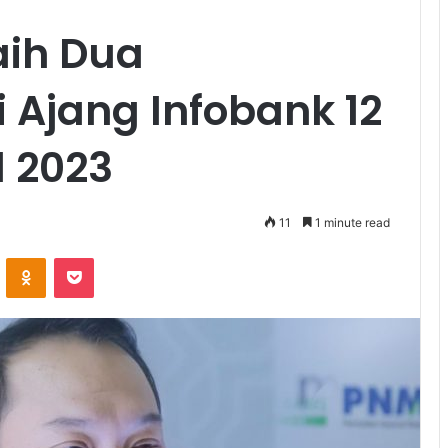
aih Dua
 Ajang Infobank 12
d 2023
11
1 minute read
ontakte
Odnoklassniki
Pocket