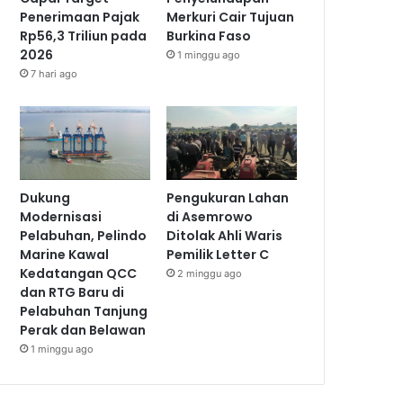
Penerimaan Pajak
Merkuri Cair Tujuan
Rp56,3 Triliun pada
Burkina Faso
2026
1 minggu ago
7 hari ago
Dukung
Pengukuran Lahan
Modernisasi
di Asemrowo
Pelabuhan, Pelindo
Ditolak Ahli Waris
Marine Kawal
Pemilik Letter C
Kedatangan QCC
2 minggu ago
dan RTG Baru di
Pelabuhan Tanjung
Perak dan Belawan
1 minggu ago