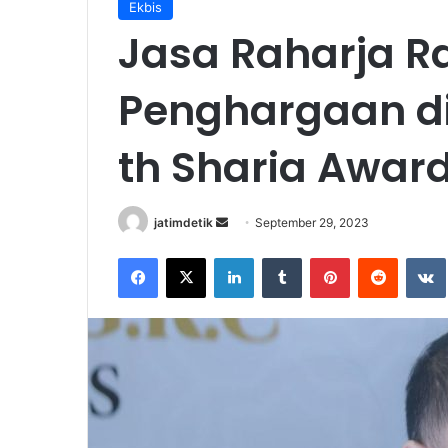
Ekbis
Jasa Raharja R
Penghargaan di
th Sharia Awar
jatimdetik
S
September 29, 2023
e
Facebook
X
LinkedIn
Tumblr
Pinterest
Reddit
VK
n
d
a
n
e
m
a
i