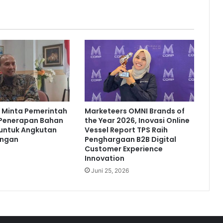
:
P
e
n
t
i
n
g
n
y
Minta Pemerintah
Marketeers OMNI Brands of
a
 Penerapan Bahan
the Year 2026, Inovasi Online
K
 untuk Angkutan
Vessel Report TPS Raih
e
angan
Penghargaan B2B Digital
p
Customer Experience
a
Innovation
t
Juni 25, 2026
u
h
a
n
B