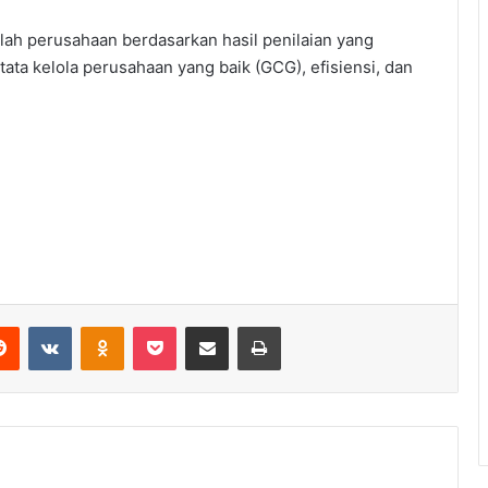
ah perusahaan berdasarkan hasil penilaian yang
, tata kelola perusahaan yang baik (GCG), efisiensi, dan
Reddit
VKontakte
Odnoklassniki
Pocket
Share via Email
Print