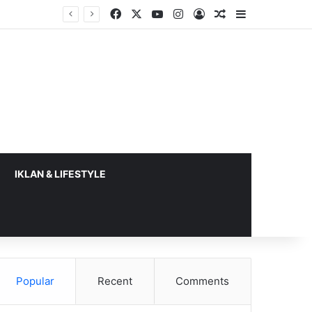
Facebook
X
YouTube
Instagram
Log In
Random Article
Sidebar
a 2026
IKLAN & LIFESTYLE
Popular
Recent
Comments