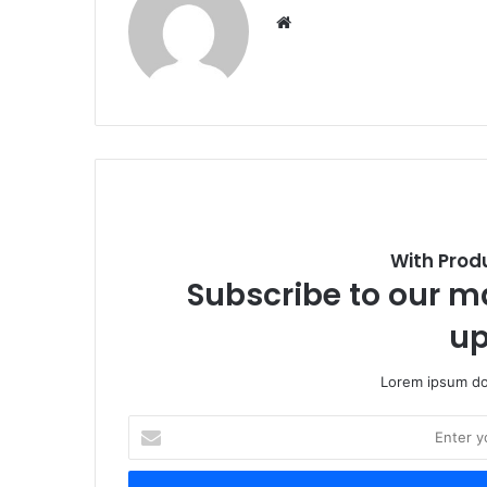
We
bsi
te
With Prod
Subscribe to our ma
up
Lorem ipsum dol
E
n
t