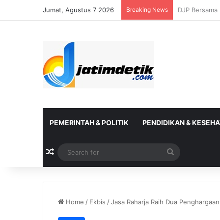
Jumat, Agustus 7 2026
Breaking News
Kanwil DJP Ja
PEMERINTAH & POLITIK
PENDIDIKAN & KESEH
Random Article
Search
for
Home
/
Ekbis
/
Jasa Raharja Raih Dua Penghargaan 