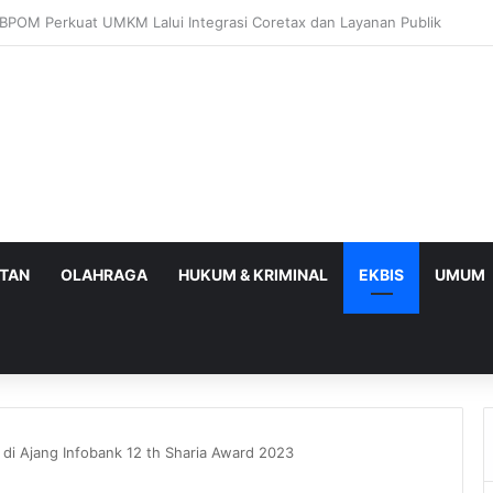
wa Timur I Optimistis Capai Target Penerimaan Pajak Rp56,3 Triliun pad
ATAN
OLAHRAGA
HUKUM & KRIMINAL
EKBIS
UMUM
di Ajang Infobank 12 th Sharia Award 2023