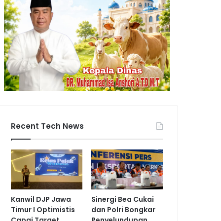
Recent Tech News
Kanwil DJP Jawa
Sinergi Bea Cukai
Timur I Optimistis
dan Polri Bongkar
Capai Target
Penyelundupan