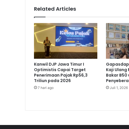
M
Related Articles
e
d
i
a
,
B
P
J
S
Kanwil DJP Jawa Timur I
Gapasdap 
K
Optimistis Capai Target
Kaji Ulang
e
Penerimaan Pajak Rp56,3
Bakar B50
s
Triliun pada 2026
Penyeber
e
7 hari ago
Juli 1, 2026
h
a
t
a
n
K
o