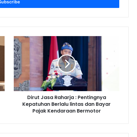
D
i
r
u
t
J
a
s
a
Dirut Jasa Raharja : Pentingnya
R
Kepatuhan Berlalu lintas dan Bayar
a
h
Pajak Kendaraan Bermotor
a
r
j
a