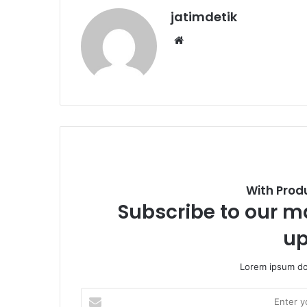
jatimdetik
We
bsi
te
With Prod
Subscribe to our ma
up
Lorem ipsum dol
E