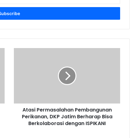
A
t
a
s
i
P
e
r
m
Atasi Permasalahan Pembangunan
a
Perikanan, DKP Jatim Berharap Bisa
s
a
Berkolaborasi dengan ISPIKANI
l
a