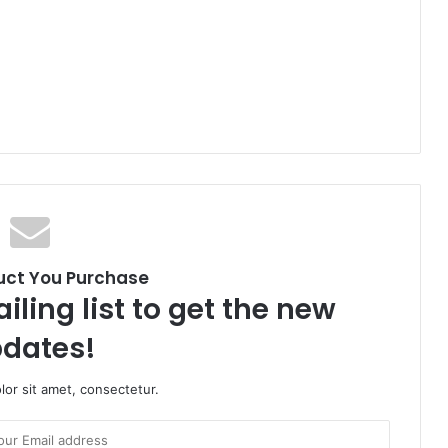
uct You Purchase
iling list to get the new
dates!
or sit amet, consectetur.