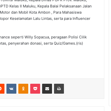
PTD Kelas II Maluku, Kepala Balai Pelaksanaan Jalan
 Motor dan Mobil Kota Ambon , Para Mahasiswa
opor Keselamatan Lalu Lintas, serta para Influencer
mance seperti Willy Sopacua, peragaan Polisi Cilik
intas, penyerahan donasi, serta Quiz/Games.(ris)
Reddit
VKontakte
Odnoklassniki
Pocket
Share via Email
Print