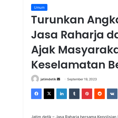
Umum
Turunkan Angk
Jasa Raharja d
Ajak Masyaraka
Keselamatan Be
jatimdetik
S
September 19, 2023
e
Facebook
X
LinkedIn
Tumblr
Pinterest
Reddit
VK
n
d
a
n
Jatim detik – Jasa Raharja bersama Kepolisia
e