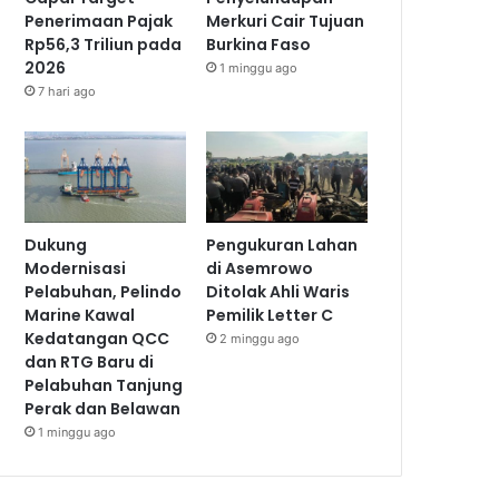
Penerimaan Pajak
Merkuri Cair Tujuan
Rp56,3 Triliun pada
Burkina Faso
2026
1 minggu ago
7 hari ago
Dukung
Pengukuran Lahan
Modernisasi
di Asemrowo
Pelabuhan, Pelindo
Ditolak Ahli Waris
Marine Kawal
Pemilik Letter C
Kedatangan QCC
2 minggu ago
dan RTG Baru di
Pelabuhan Tanjung
Perak dan Belawan
1 minggu ago