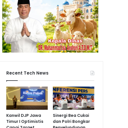
Recent Tech News
Kanwil DJP Jawa
Sinergi Bea Cukai
Timur I Optimistis
dan Polri Bongkar
Capai Target
Penyelundupan