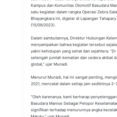
Kampus dan Komunitas Otomotif Basudara Manis
m
satu kegiatan dalam rangka Operasi Zebra Sal
a
i
Bhayangkara ini, digelar di Lapangan Tahapar
l
(15/09/2023).
Dalam sambutannya, Direktur Hubungan Kelem
menyampaikan bahwa kegiatan tersebut sejal
yakni kehidupan yang sehat dan sejahtera. “Di
setengah jumlah kematian dan cedera akibat da
global,” ujar Munadi.
Menurut Munadi, hal ini sangat penting, men
2021, mencatat dalam setiap jam sedikitnya 2-3
“Oleh karenanya, kami berharap penyelenggar
Basudara Manise Sebagai Pelopor Keselamatan
signifikan terhadap menurunnya angka kecelakaa
Maluku,” ujar Munadi.