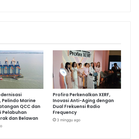
h
a
n
P
e
m
b
a
n
g
u
n
a
n
dernisasi
Profira Perkenalkan XERF,
P
 Pelindo Marine
Inovasi Anti-Aging dengan
e
atangan QCC dan
Dual Frekuensi Radio
r
i Pelabuhan
Frequency
i
erak dan Belawan
3 minggu ago
k
go
a
n