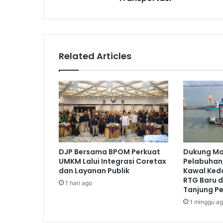
K
o
r
l
a
Related Articles
n
t
a
s
P
o
l
r
i
DJP Bersama BPOM Perkuat
Dukung Mo
A
UMKM Lalui Integrasi Coretax
Pelabuhan,
j
dan Layanan Publik
Kawal Ked
a
RTG Baru d
1 hari ago
k
Tanjung P
P
1 minggu a
e
r