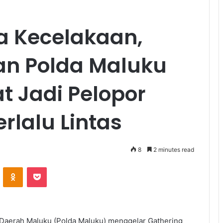
a Kecelakaan,
an Polda Maluku
t Jadi Pelopor
rlalu Lintas
8
2 minutes read
ontakte
Odnoklassniki
Pocket
n Daerah Maluku (Polda Maluku) menggelar Gathering