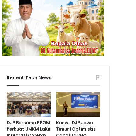
Recent Tech News
DJP Bersama BPOM
Kanwil DJP Jawa
Perkuat UMKM Lalui
Timur I Optimistis
Integrasi Coretax
Capai Target