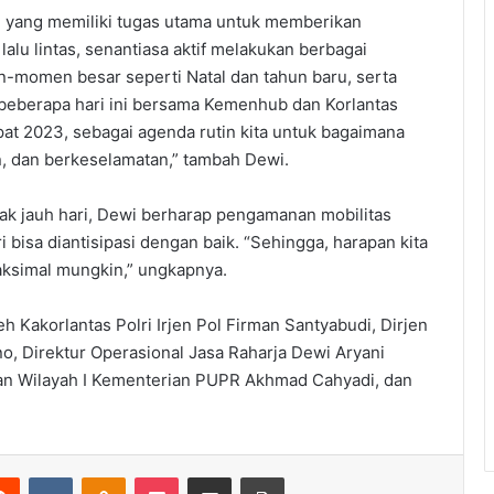
 yang memiliki tugas utama untuk memberikan
alu lintas, senantiasa aktif melakukan berbagai
-momen besar seperti Natal dan tahun baru, serta
an beberapa hari ini bersama Kemenhub dan Korlantas
upat 2023, sebagai agenda rutin kita untuk bagaimana
 dan berkeselamatan,” tambah Dewi.
ak jauh hari, Dewi berharap pengamanan mobilitas
 bisa diantisipasi dengan baik. “Sehingga, harapan kita
maksimal mungkin,” ungkapnya.
eh Kakorlantas Polri Irjen Pol Firman Santyabudi, Dirjen
 Direktur Operasional Jasa Raharja Dewi Aryani
tan Wilayah I Kementerian PUPR Akhmad Cahyadi, dan
erest
Reddit
VKontakte
Odnoklassniki
Pocket
Share via Email
Print