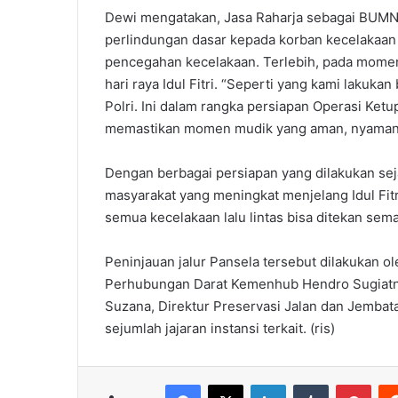
Dewi mengatakan, Jasa Raharja sebagai BUMN
perlindungan dasar kepada korban kecelakaan l
pencegahan kecelakaan. Terlebih, pada momen
hari raya Idul Fitri. “Seperti yang kami lakuk
Polri. Ini dalam rangka persiapan Operasi Ket
memastikan momen mudik yang aman, nyaman,
Dengan berbagai persiapan yang dilakukan sej
masyarakat yang meningkat menjelang Idul Fitri
semua kecelakaan lalu lintas bisa ditekan se
Peninjauan jalur Pansela tersebut dilakukan ol
Perhubungan Darat Kemenhub Hendro Sugiatno,
Suzana, Direktur Preservasi Jalan dan Jemba
sejumlah jajaran instansi terkait. (ris)
Facebook
X
LinkedIn
Tumblr
Pint