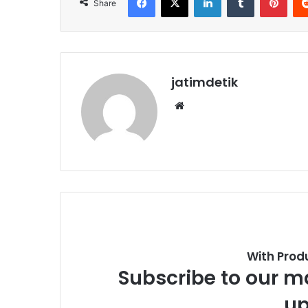
Share
jatimdetik
Website
With Prod
Subscribe to our ma
up