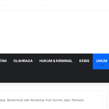
BPOM Perkuat UMKM Lalui Integrasi Coretax dan Layanan Publik
ATAN
OLAHRAGA
HUKUM & KRIMINAL
EKBIS
UMUM
rja, Kemenhub dan Korlantas Polri Survei Jalur Pansela