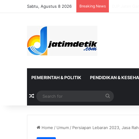
Sabtu, Agustus 8 2026
Breaking News
DJP Bersama 
PEMERINTAH & POLITIK
PENDIDIKAN & KESEH
Random Article
Search
for
Home
/
Umum
/
Persiapan Lebaran 2023, Jasa Raha