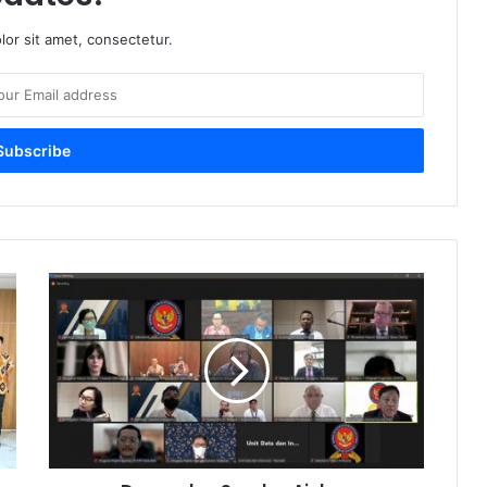
or sit amet, consectetur.
Denso
dan
Sanden
Ajukan
Perubahan
Perilaku
Dalam
Persidangan
di