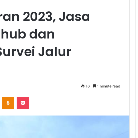
ran 2023, Jasa
nhub dan
Survei Jalur
16
1 minute read
VKontakte
Odnoklassniki
Pocket