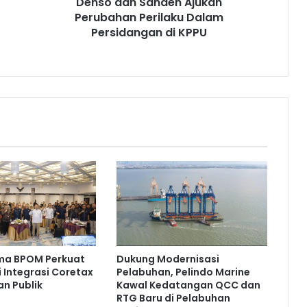
Denso dan Sanden Ajukan
KPPU
Perubahan Perilaku Dalam
Persidangan di KPPU
ma BPOM Perkuat
Dukung Modernisasi
 Integrasi Coretax
Pelabuhan, Pelindo Marine
n Publik
Kawal Kedatangan QCC dan
RTG Baru di Pelabuhan