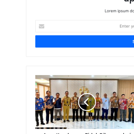
Lorem ipsum dol
Enter
your
Email
address
Agar
Kendaraan
Tidak
Dihapus
dari
Regident
Ranmor,
Jasa
Raharja