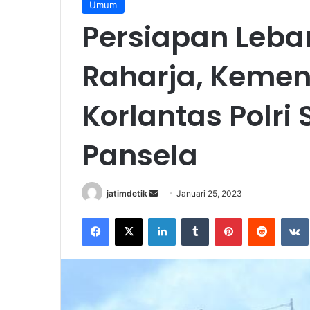
Umum
Persiapan Leba
Raharja, Keme
Korlantas Polri 
Pansela
Send
jatimdetik
Januari 25, 2023
an
Facebook
X
LinkedIn
Tumblr
Pinterest
Reddit
email