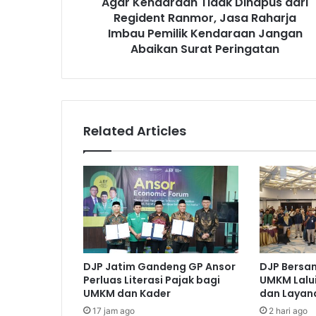
Agar Kendaraan Tidak Dihapus dari
Imbau
Pemilik
Regident Ranmor, Jasa Raharja
Kendaraan
Imbau Pemilik Kendaraan Jangan
Jangan
Abaikan Surat Peringatan
Abaikan
Surat
Peringatan
Related Articles
DJP Jatim Gandeng GP Ansor
DJP Bersa
Perluas Literasi Pajak bagi
UMKM Lalui
UMKM dan Kader
dan Layana
17 jam ago
2 hari ago