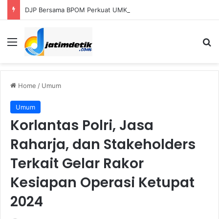
DJP Bersama BPOM Perkuat UMKM Lalui Integrasi Coretax dan Layanan Publik
Menu
S
Home
/
Umum
Umum
Korlantas Polri, Jasa
Raharja, dan Stakeholders
Terkait Gelar Rakor
Kesiapan Operasi Ketupat
2024