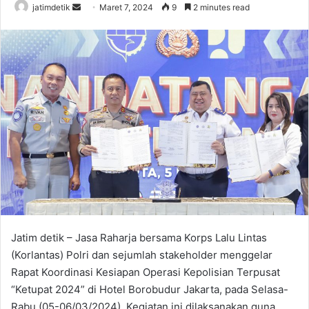
jatimdetik
S
Maret 7, 2024
9
2 minutes read
e
n
d
a
n
e
m
a
i
l
Jatim detik – Jasa Raharja bersama Korps Lalu Lintas
(Korlantas) Polri dan sejumlah stakeholder menggelar
Rapat Koordinasi Kesiapan Operasi Kepolisian Terpusat
“Ketupat 2024” di Hotel Borobudur Jakarta, pada Selasa-
Rabu (05-06/03/2024). Kegiatan ini dilaksanakan guna