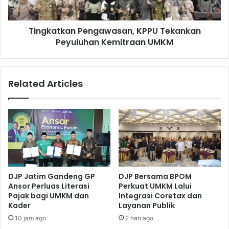
U
k
M
a
N
Tingkatkan Pengawasan, KPPU Tekankan
n
K
Peyuluhan Kemitraan UMKM
P
e
e
m
n
b
g
Related Articles
a
a
l
w
i
a
D
s
i
a
g
n
e
,
l
K
a
P
DJP Jatim Gandeng GP
DJP Bersama BPOM
r
P
Ansor Perluas Literasi
Perkuat UMKM Lalui
,
U
Pajak bagi UMKM dan
Integrasi Coretax dan
Y
T
Kader
Layanan Publik
u
e
10 jam ago
2 hari ago
k
k