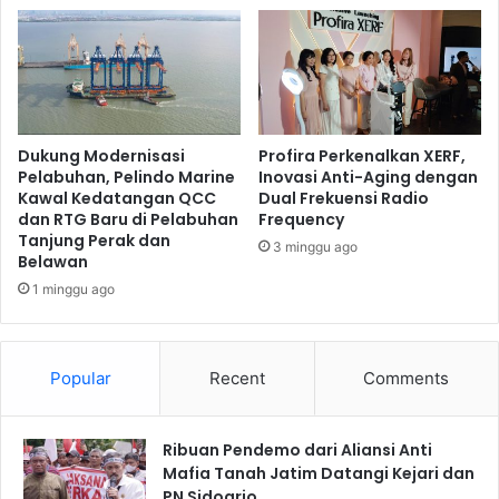
B
a
u
n
r
k
u
a
a
n
n
P
D
e
Dukung Modernisasi
Profira Perkenalkan XERF,
a
y
Pelabuhan, Pelindo Marine
Inovasi Anti-Aging dengan
f
Kawal Kedatangan QCC
Dual Frekuensi Radio
u
dan RTG Baru di Pelabuhan
Frequency
t
l
Tanjung Perak dan
a
u
3 minggu ago
Belawan
r
h
1 minggu ago
a
n
K
e
Popular
Recent
Comments
m
i
t
Ribuan Pendemo dari Aliansi Anti
r
Mafia Tanah Jatim Datangi Kejari dan
a
PN Sidoarjo