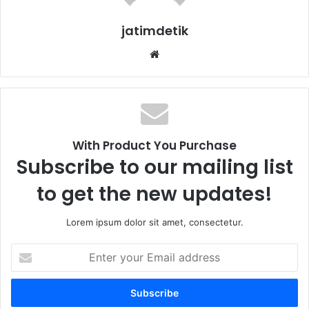
jatimdetik
We
bsi
te
With Product You Purchase
Subscribe to our mailing list
to get the new updates!
Lorem ipsum dolor sit amet, consectetur.
E
n
t
e
r