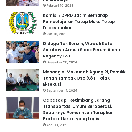
a
Februari 10, 2025
n
U
Komisi E DPRD Jatim Berharap
M
Pembelajaran Tatap Muka Tetap
K
Dilaksanakan
M
Juni 18, 2021
Diduga Tak Berizin, Wawali Kota
Surabaya Armuji Sidak Perum Alana
Regency GSI
Desember 20, 2024
Menang di Makamah Agung RI, Pemilik
Tanah Tambak Oso 9,8 H Tolak
Eksekusi
September 11, 2024
Gapasdap : Ketimbang Larang
Transportasi Umum Beroperasi,
Sebaiknya Pemerintah Terapkan
Protokol Ketat yang Logis
April 13, 2021