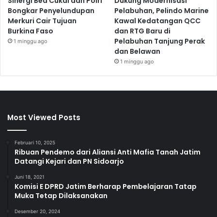
Sinergi Bea Cukai dan Polri
Dukung Modernisasi
Bongkar Penyelundupan
Pelabuhan, Pelindo Marine
Merkuri Cair Tujuan
Kawal Kedatangan QCC
Burkina Faso
dan RTG Baru di
Pelabuhan Tanjung Perak
1 minggu ago
dan Belawan
1 minggu ago
Most Viewed Posts
Februari 10, 2025
Ribuan Pendemo dari Aliansi Anti Mafia Tanah Jatim
Datangi Kejari dan PN Sidoarjo
Juni 18, 2021
Komisi E DPRD Jatim Berharap Pembelajaran Tatap
Muka Tetap Dilaksanakan
Desember 20, 2024