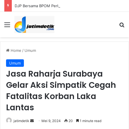
DJP Bersama BPOM Perkuat UMKM Lalui Integrasi Coretax dan Layanan Publik
Menu
S
Home
/
Umum
Umum
Jasa Raharja Surabaya
Gelar Aksi Simpatik Cegah
Fatalitas Korban Laka
Lantas
jatimdetik
S
Mei 9, 2024
20
1 minute read
e