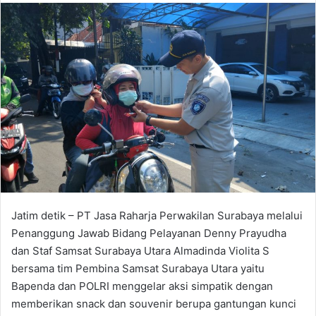
n
d
a
n
e
m
a
i
l
Jatim detik – PT Jasa Raharja Perwakilan Surabaya melalui
Penanggung Jawab Bidang Pelayanan Denny Prayudha
dan Staf Samsat Surabaya Utara Almadinda Violita S
bersama tim Pembina Samsat Surabaya Utara yaitu
Bapenda dan POLRI menggelar aksi simpatik dengan
memberikan snack dan souvenir berupa gantungan kunci