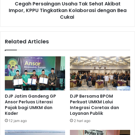
u
Cegah Persaingan Usaha Tak Sehat Akibat
a
r
Impor, KPPU Tingkatkan Kolaborasi dengan Bea
i
a
n
Cukai
b
g
a
a
y
n
Related Articles
a
U
U
s
t
a
a
h
r
a
a
T
B
a
e
k
r
S
DJP Jatim Gandeng GP
DJP Bersama BPOM
i
e
Ansor Perluas Literasi
Perkuat UMKM Lalui
k
h
Pajak bagi UMKM dan
Integrasi Coretax dan
a
a
Kader
Layanan Publik
n
t
12 jam ago
2 hari ago
E
A
d
k