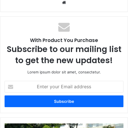
We
bsi
te
With Product You Purchase
Subscribe to our mailing list
to get the new updates!
Lorem ipsum dolor sit amet, consectetur.
E
n
t
e
r
y
o
u
O