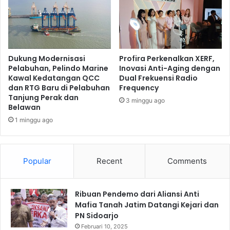
u
i
k
b
a
a
s
t
i
I
d
m
Dukung Modernisasi
Profira Perkenalkan XERF,
a
p
Pelabuhan, Pelindo Marine
Inovasi Anti-Aging dengan
n
Kawal Kedatangan QCC
Dual Frekuensi Radio
o
T
dan RTG Baru di Pelabuhan
Frequency
r
Tanjung Perak dan
e
,
3 minggu ago
Belawan
g
K
u
1 minggu ago
P
r
P
a
U
n
T
Popular
Recent
Comments
k
i
e
n
M
g
Ribuan Pendemo dari Aliansi Anti
a
k
Mafia Tanah Jatim Datangi Kejari dan
s
a
PN Sidoarjo
y
t
a
Februari 10, 2025
k