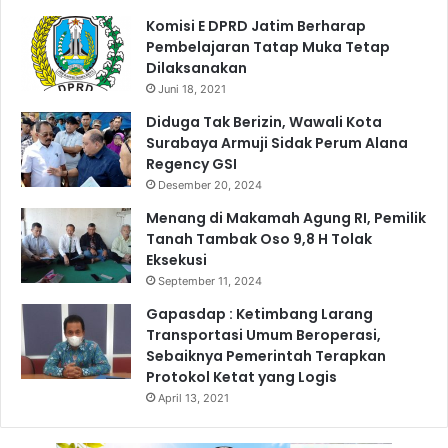
r
a
Komisi E DPRD Jatim Berharap
a
n
Pembelajaran Tatap Muka Tetap
k
K
Dilaksanakan
a
o
Juni 18, 2021
t
l
U
Diduga Tak Berizin, Wawali Kota
a
n
Surabaya Armuji Sidak Perum Alana
b
t
Regency GSI
o
u
r
Desember 20, 2024
k
a
Menang di Makamah Agung RI, Pemilik
T
s
Tanah Tambak Oso 9,8 H Tolak
e
i
Eksekusi
r
d
September 11, 2024
t
e
i
n
Gapasdap : Ketimbang Larang
b
g
Transportasi Umum Beroperasi,
d
a
Sebaiknya Pemerintah Terapkan
a
n
Protokol Ketat yang Logis
n
B
April 13, 2021
T
e
a
a