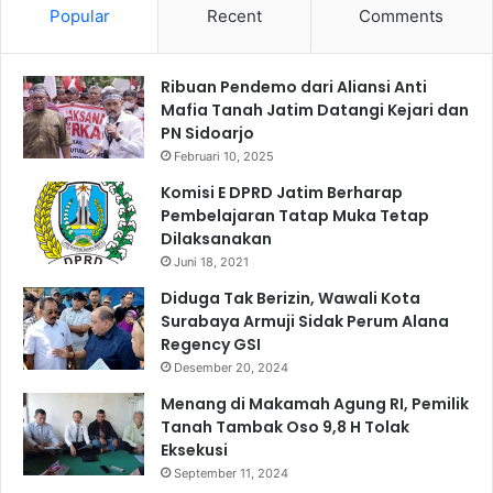
Popular
Recent
Comments
s
a
n
Ribuan Pendemo dari Aliansi Anti
g
Mafia Tanah Jatim Datangi Kejari dan
S
PN Sidoarjo
t
Februari 10, 2025
i
c
Komisi E DPRD Jatim Berharap
k
Pembelajaran Tatap Muka Tetap
e
Dilaksanakan
r
Juni 18, 2021
R
Diduga Tak Berizin, Wawali Kota
e
Surabaya Armuji Sidak Perum Alana
f
Regency GSI
l
e
Desember 20, 2024
k
Menang di Makamah Agung RI, Pemilik
t
Tanah Tambak Oso 9,8 H Tolak
i
Eksekusi
f
September 11, 2024