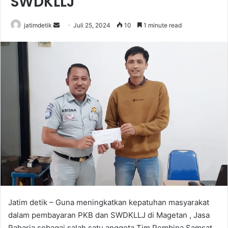
SWDKLLJ
jatimdetik
S
Juli 25, 2024
10
1 minute read
e
n
d
a
n
e
m
a
i
l
Jatim detik – Guna meningkatkan kepatuhan masyarakat
dalam pembayaran PKB dan SWDKLLJ di Magetan , Jasa
Raharja sebagai salah satu anggota Tim Pembina Samsat