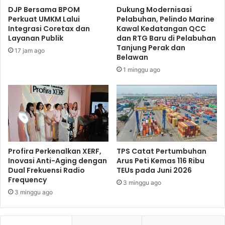
s
r
DJP Bersama BPOM
Dukung Modernisasi
p
P
Perkuat UMKM Lalui
Pelabuhan, Pelindo Marine
o
e
Integrasi Coretax dan
Kawal Kedatangan QCC
r
n
Layanan Publik
dan RTG Baru di Pelabuhan
t
g
Tanjung Perak dan
17 jam ago
a
Belawan
o
s
b
1 minggu ago
i
a
,
t
J
a
a
n
s
G
a
r
R
a
a
Profira Perkenalkan XERF,
TPS Catat Pertumbuhan
t
Inovasi Anti-Aging dengan
Arus Peti Kemas 116 Ribu
h
i
Dual Frekuensi Radio
TEUs pada Juni 2026
a
s
Frequency
r
3 minggu ago
j
3 minggu ago
a
P
a