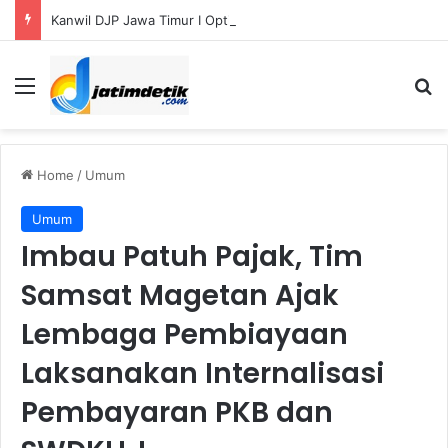
Kanwil DJP Jawa Timur I Optimistis Capai Target Penerimaan Pajak Rp56,3 Triliun pada 2026
Menu
S
Home
/
Umum
Umum
Imbau Patuh Pajak, Tim
Samsat Magetan Ajak
Lembaga Pembiayaan
Laksanakan Internalisasi
Pembayaran PKB dan