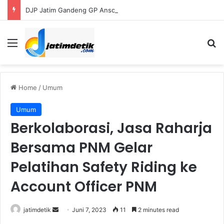
DJP Jatim Gandeng GP Ansor Perluas Literasi Pajak bagi UMKM dan Kader
Menu
Se
Home
/
Umum
Umum
Berkolaborasi, Jasa Raharja
Bersama PNM Gelar
Pelatihan Safety Riding ke
Account Officer PNM
Send
jatimdetik
Juni 7, 2023
11
2 minutes read
an