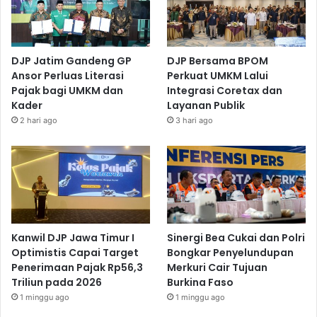
DJP Jatim Gandeng GP
DJP Bersama BPOM
Ansor Perluas Literasi
Perkuat UMKM Lalui
Pajak bagi UMKM dan
Integrasi Coretax dan
Kader
Layanan Publik
2 hari ago
3 hari ago
Kanwil DJP Jawa Timur I
Sinergi Bea Cukai dan Polri
Optimistis Capai Target
Bongkar Penyelundupan
Penerimaan Pajak Rp56,3
Merkuri Cair Tujuan
Triliun pada 2026
Burkina Faso
1 minggu ago
1 minggu ago