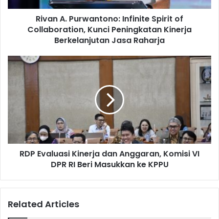
Peningkatan
Rivan A. Purwantono: Infinite Spirit of
Kinerja
Berkelanjutan
Collaboration, Kunci Peningkatan Kinerja
Jasa
Berkelanjutan Jasa Raharja
Raharja
RDP
Evaluasi
Kinerja
dan
Anggaran,
Komisi
VI
DPR
RI
RDP Evaluasi Kinerja dan Anggaran, Komisi VI
Beri
Masukkan
DPR RI Beri Masukkan ke KPPU
ke
KPPU
Related Articles