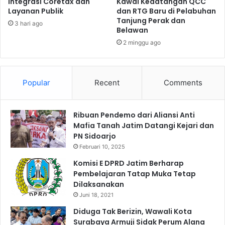
Integrasi Coretax dan
Kawal Kedatangan QCC
Layanan Publik
dan RTG Baru di Pelabuhan
Tanjung Perak dan
3 hari ago
Belawan
2 minggu ago
Popular
Recent
Comments
Ribuan Pendemo dari Aliansi Anti
Mafia Tanah Jatim Datangi Kejari dan
PN Sidoarjo
Februari 10, 2025
Komisi E DPRD Jatim Berharap
Pembelajaran Tatap Muka Tetap
Dilaksanakan
Juni 18, 2021
Diduga Tak Berizin, Wawali Kota
Surabaya Armuji Sidak Perum Alana