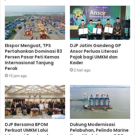
Ekspor Menguat, TPS
DJP Jatim Gandeng GP
Pertahankan Dominasi 83
Ansor Perluas Literasi
Persen Pasar Peti Kemas
Pajak bagi UMKM dan
Internasional Tanjung
Kader
Perak
2 hari ago
15 jam ago
DJP Bersama BPOM
Dukung Modernisasi
Perkuat UMKM Lalui
Pelabuhan, Pelindo Marine