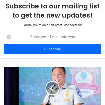
Subscribe to our mailing list
to get the new updates!
Lorem ipsum dolor sit amet, consectetur.
Enter
your
Email
address
Rivan
A.
Purwantono:
Infinite
Spirit
of
Collaboration,
Kunci