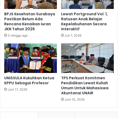
S
u
e
r
BPJS Kesehatan Surabaya
Lewat Portground Vol. 1,
m
J
Pastikan Belum Ada
Ratusan Anak Belajar
e
a
Rencana Kenaikan Iuran
Kepelabuhanan Secara
s
t
JKN Tahun 2026
Interaktif
t
i
3 minggu ago
Juli 7, 2026
e
m
r
I
I
k
2
u
0
t
2
i
5
P
e
UNISSULA Kukuhkan Ketua
TPS Perkuat Komitmen
l
KPPU Sebagai Profesor
Pendidikan Lewat Kuliah
Umum Untuk Mahasiswa
u
Juni 17, 2026
Akuntanai UNAIR
n
c
Juni 10, 2026
u
r
a