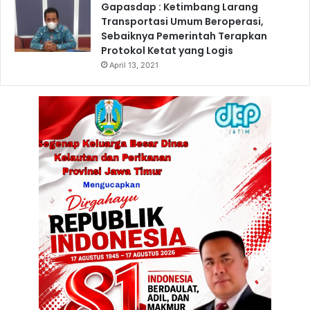
s
Gapasdap : Ketimbang Larang
i
Transportasi Umum Beroperasi,
d
Sebaiknya Pemerintah Terapkan
e
Protokol Ketat yang Logis
n
April 13, 2021
P
r
a
b
o
w
o