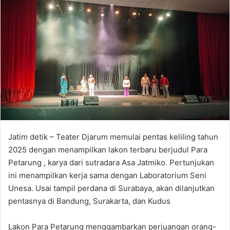
d
a
n
e
m
a
i
l
Jatim detik – Teater Djarum memulai pentas keliling tahun
2025 dengan menampilkan lakon terbaru berjudul Para
Petarung , karya dari sutradara Asa Jatmiko. Pertunjukan
ini menampilkan kerja sama dengan Laboratorium Seni
Unesa. Usai tampil perdana di Surabaya, akan dilanjutkan
pentasnya di Bandung, Surakarta, dan Kudus
Lakon Para Petarung menggambarkan perjuangan orang-