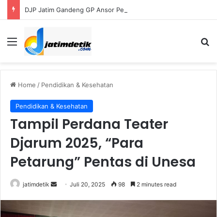
DJP Jatim Gandeng GP Ansor Perluas Literasi Pajak bagi UMKM dan Kader
Menu
S
Home
/
Pendidikan & Kesehatan
Pendidikan & Kesehatan
Tampil Perdana Teater
Djarum 2025, “Para
Petarung” Pentas di Unesa
jatimdetik
S
Juli 20, 2025
98
2 minutes read
e
n