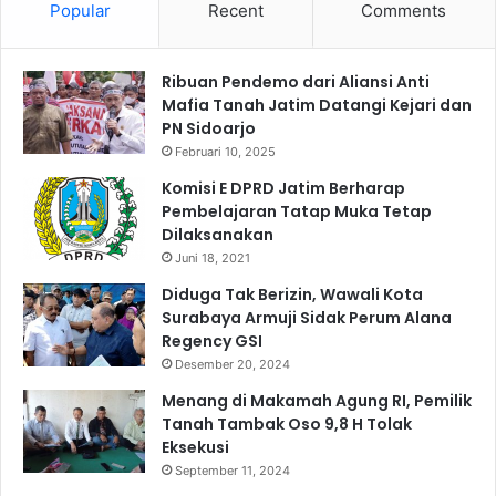
Popular
Recent
Comments
n
L
o
Ribuan Pendemo dari Aliansi Anti
g
Mafia Tanah Jatim Datangi Kejari dan
o
PN Sidoarjo
H
U
Februari 10, 2025
T
Komisi E DPRD Jatim Berharap
R
Pembelajaran Tatap Muka Tetap
I
Dilaksanakan
k
Juni 18, 2021
e
8
Diduga Tak Berizin, Wawali Kota
0
Surabaya Armuji Sidak Perum Alana
O
Regency GSI
l
Desember 20, 2024
e
Menang di Makamah Agung RI, Pemilik
h
Tanah Tambak Oso 9,8 H Tolak
P
Eksekusi
r
September 11, 2024
e