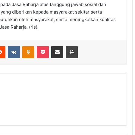
pada Jasa Raharja atas tanggung jawab sosial dan
if yang diberikan kepada masyarakat sekitar serta
butuhkan oleh masyarakat, serta meningkatkan kualitas
Jasa Raharja. (ris)
erest
Reddit
VKontakte
Odnoklassniki
Pocket
Share via Email
Print