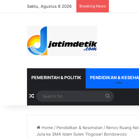
Sabtu, Agustus 8 2026
Breaking News
DJP Bersama 
PEMERINTAH & POLITIK
PENDIDIKAN & KESEH
Random Article
Search
for
Home
/
Pendidikan & Kesehatan
/
Renov Ruang Kel
Juta ke SMA Islam Sulek Tlogosari Bondowoso