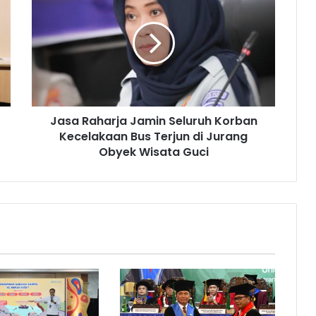
Raharja
Jamin
Seluruh
Korban
Kecelakaan
Bus
Terjun
di
Jasa Raharja Jamin Seluruh Korban
Jurang
Obyek
Kecelakaan Bus Terjun di Jurang
Wisata
Obyek Wisata Guci
Guci