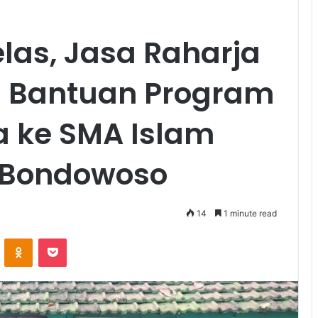
las, Jasa Raharja
n Bantuan Program
a ke SMA Islam
i Bondowoso
14
1 minute read
VKontakte
Odnoklassniki
Pocket