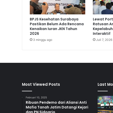
BPJS Kesehatan Surabaya
Lewat Port
Pastikan Belum Ada Rencana
Ratusan An
Kenaikan Iuran JKN Tahun
Kepelabuh
2026
Interaktif
3 minggu ago
Juli 7, 2026
Most Viewed Posts
Last Mo
Februari 10, 2025
Ribuan Pendemo dari Aliansi Anti
Mafia Tanah Jatim Datangi Kejari
dan PN Sidoarjo