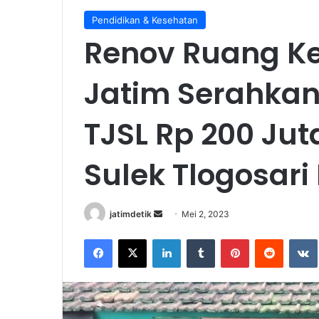
Pendidikan & Kesehatan
Renov Ruang Ke
Jatim Serahka
TJSL Rp 200 Jut
Sulek Tlogosar
Send
jatimdetik
Mei 2, 2023
an
Facebook
X
LinkedIn
Tumblr
Pinterest
Reddit
email