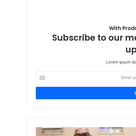
With Prod
Subscribe to our ma
up
Lorem ipsum dol
Enter
your
Email
address
Jalani