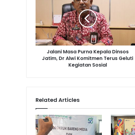
Masa
Purna
Kepala
Dinsos
Jatim,
Dr
Alwi
Komitmen
Jalani Masa Purna Kepala Dinsos
Terus
Geluti
Jatim, Dr Alwi Komitmen Terus Geluti
Kegiatan
Kegiatan Sosial
Sosial
Related Articles