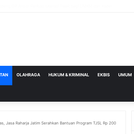
BPOM Perkuat UMKM Lalui Integrasi Coretax dan Layanan Publik
ATAN
OLAHRAGA
HUKUM & KRIMINAL
EKBIS
UMUM
as, Jasa Raharja Jatim Serahkan Bantuan Program TJSL Rp 200