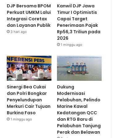
DJP Bersama BPOM
Kanwil DJP Jawa
Perkuat UMKM Lalui
Timur I Optimistis
Integrasi Coretax
Capai Target
dan Layanan Publik
Penerimaan Pajak
Rp56,3 Triliun pada
3 hari ago
2026
1 minggu ago
Sinergi Bea Cukai
Dukung
dan Polri Bongkar
Modernisasi
Penyelundupan
Pelabuhan, Pelindo
Merkuri Cair Tujuan
Marine Kawal
Burkina Faso
Kedatangan QCC
dan RTG Baru di
1 minggu ago
Pelabuhan Tanjung
Perak dan Belawan