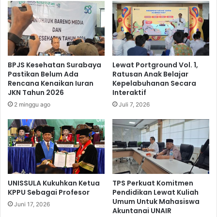
s
u
i
n
a
B
l
a
i
r
s
u
BPJS Kesehatan Surabaya
Lewat Portground Vol. 1,
a
2
Pastikan Belum Ada
Ratusan Anak Belajar
s
0
Rencana Kenaikan Iuran
Kepelabuhanan Secara
i
2
JKN Tahun 2026
Interaktif
M
6
2 minggu ago
Juli 7, 2026
o
,
d
K
e
a
r
n
a
w
s
i
i
l
B
I
UNISSULA Kukuhkan Ketua
TPS Perkuat Komitmen
e
V
KPPU Sebagai Profesor
Pendidikan Lewat Kuliah
r
Umum Untuk Mahasiswa
K
Juni 17, 2026
a
Akuntanai UNAIR
P