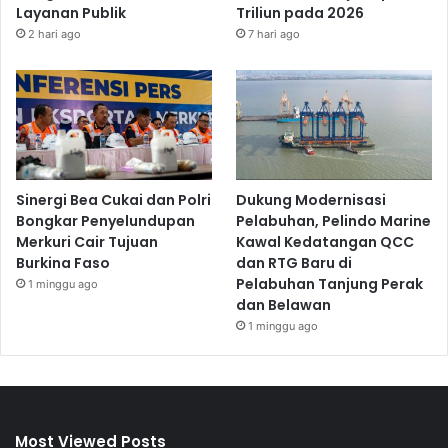
a
Layanan Publik
Triliun pada 2026
k
2 hari ago
7 hari ago
D
i
n
i
Sinergi Bea Cukai dan Polri
Dukung Modernisasi
Bongkar Penyelundupan
Pelabuhan, Pelindo Marine
Merkuri Cair Tujuan
Kawal Kedatangan QCC
Burkina Faso
dan RTG Baru di
Pelabuhan Tanjung Perak
1 minggu ago
dan Belawan
1 minggu ago
Most Viewed Posts