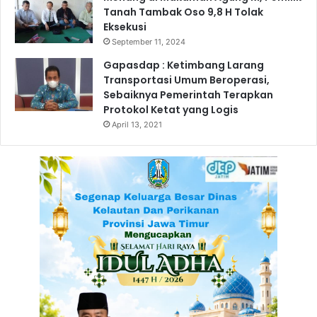
a
Tanah Tambak Oso 9,8 H Tolak
H
n
Eksekusi
a
P
September 11, 2024
r
a
a
n
Gapasdap : Ketimbang Larang
p
g
Transportasi Umum Beroperasi,
a
a
Sebaiknya Pemerintah Terapkan
n
n
Protokol Ketat yang Logis
:
April 13, 2021
T
u
m
b
u
h
k
a
n
S
i
k
a