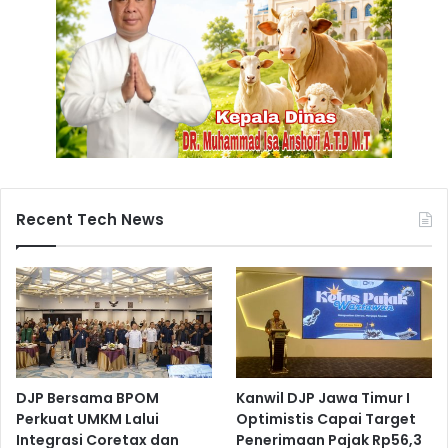
p
T
o
l
e
r
a
n
d
a
Recent Tech News
n
H
a
r
m
o
n
i
S
DJP Bersama BPOM
Kanwil DJP Jawa Timur I
e
Perkuat UMKM Lalui
Optimistis Capai Target
j
Integrasi Coretax dan
Penerimaan Pajak Rp56,3