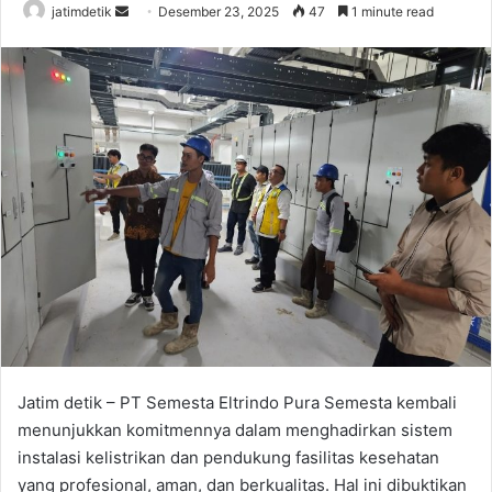
jatimdetik
S
Desember 23, 2025
47
1 minute read
e
n
d
a
n
e
m
a
i
l
Jatim detik – PT Semesta Eltrindo Pura Semesta kembali
menunjukkan komitmennya dalam menghadirkan sistem
instalasi kelistrikan dan pendukung fasilitas kesehatan
yang profesional, aman, dan berkualitas. Hal ini dibuktikan