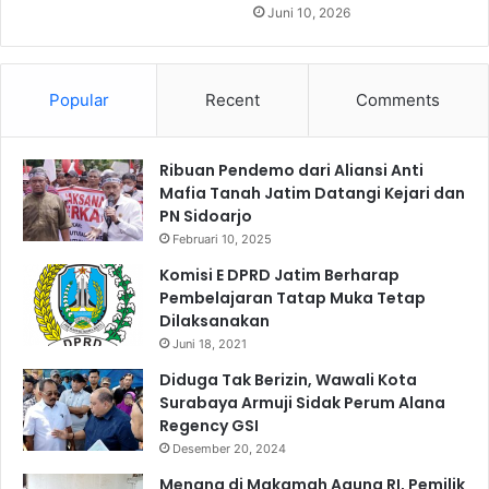
g
P
Juni 10, 2026
a
U
m
P
a
a
d
Popular
Recent
Comments
n
i
t
A
a
s
Ribuan Pendemo dari Aliansi Anti
u
r
Mafia Tanah Jatim Datangi Kejari dan
H
a
PN Sidoarjo
a
m
r
Februari 10, 2025
a
g
Komisi E DPRD Jatim Berharap
Y
a
Pembelajaran Tatap Muka Tetap
a
d
Dilaksanakan
t
a
Juni 18, 2021
i
n
m
P
Diduga Tak Berizin, Wawali Kota
R
a
Surabaya Armuji Sidak Perum Alana
u
s
Regency GSI
m
o
Desember 20, 2024
a
k
Menang di Makamah Agung RI, Pemilik
h