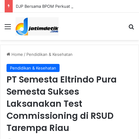
DJP Bersama BPOM Perkuat UMKM Lalui Integrasi Coretax dan Layanan Publik
Menu
S
Home
/
Pendidikan & Kesehatan
Pendidikan & Kesehatan
PT Semesta Eltrindo Pura
Semesta Sukses
Laksanakan Test
Commissioning di RSUD
Tarempa Riau