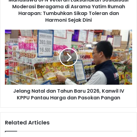
r
Moderasi Beragama di Asrama Yatim Rumah
P
e
N
Harapan: Tumbuhkan Sikap Toleran dan
s
V
Harmoni Sejak Dini
s
e
t
J
e
e
r
l
a
a
n
n
L
g
a
N
k
a
s
t
a
Jelang Natal dan Tahun Baru 2026, Kanwil IV
a
n
KPPU Pantau Harga dan Pasokan Pangan
l
a
d
k
a
a
n
Related Articles
n
T
S
a
o
h