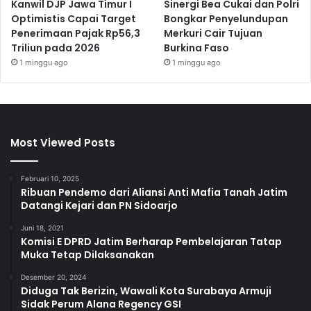
Kanwil DJP Jawa Timur I
Sinergi Bea Cukai dan Polri
Optimistis Capai Target
Bongkar Penyelundupan
Penerimaan Pajak Rp56,3
Merkuri Cair Tujuan
Triliun pada 2026
Burkina Faso
1 minggu ago
1 minggu ago
Most Viewed Posts
Februari 10, 2025
Ribuan Pendemo dari Aliansi Anti Mafia Tanah Jatim
Datangi Kejari dan PN Sidoarjo
Juni 18, 2021
Komisi E DPRD Jatim Berharap Pembelajaran Tatap
Muka Tetap Dilaksanakan
Desember 20, 2024
Diduga Tak Berizin, Wawali Kota Surabaya Armuji
Sidak Perum Alana Regency GSI