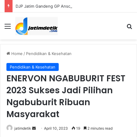
DJP Jatim Gandeng GP Ansor Perluas Literasi Pajak bagi UMKM dan Kader
Menu
Se
Home
/
Pendidikan & Kesehatan
Pendidikan & Kesehatan
ENERVON NGABUBURIT FEST
2023 Sukses Jadi Pilihan
Ngabuburit Ribuan
Masyarakat
Send
jatimdetik
April 10, 2023
19
2 minutes read
an