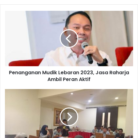
Penanganan
Mudik
Lebaran
2023,
Jasa
Raharja
Ambil
Peran
Aktif
Penanganan Mudik Lebaran 2023, Jasa Raharja
Ambil Peran Aktif
Lebaran
2023,
Jasa
Raharja
Bersama
Dishub
Jatim
Gelar