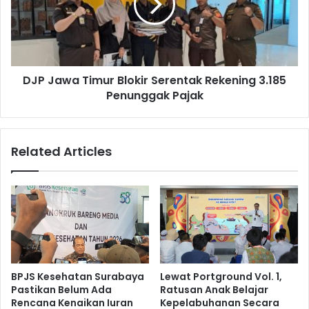
n
a
g
w
r
a
o
T
v
i
e
DJP Jawa Timur Blokir Serentak Rekening 3.185
m
,
Penunggak Pajak
u
T
r
P
B
S
l
Related Articles
D
o
u
k
k
i
u
r
n
S
g
e
P
r
e
e
n
n
BPJS Kesehatan Surabaya
Lewat Portground Vol. 1,
a
t
Pastikan Belum Ada
Ratusan Anak Belajar
n
a
Rencana Kenaikan Iuran
Kepelabuhanan Secara
a