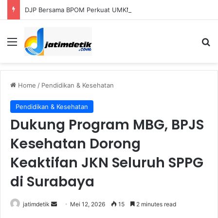
DJP Bersama BPOM Perkuat UMKM Lalui Integrasi Coretax dan Layanan Publik
Menu
S
Home
/
Pendidikan & Kesehatan
Pendidikan & Kesehatan
Dukung Program MBG, BPJS
Kesehatan Dorong
Keaktifan JKN Seluruh SPPG
di Surabaya
jatimdetik
S
Mei 12, 2026
15
2 minutes read
e