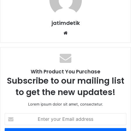
jatimdetik
We
bsi
te
With Product You Purchase
Subscribe to our mailing list
to get the new updates!
Lorem ipsum dolor sit amet, consectetur.
E
n
t