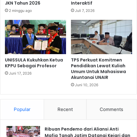
k
JKN Tahun 2026
Interaktif
m
R
2 minggu ago
Juli 7, 2026
a
e
n
k
3
e
.
n
0
i
0
n
0
g
B
3
UNISSULA Kukuhkan Ketua
TPS Perkuat Komitmen
i
.
KPPU Sebagai Profesor
Pendidikan Lewat Kuliah
b
Umum Untuk Mahasiswa
1
Juni 17, 2026
Akuntanai UNAIR
i
8
t
5
Juni 10, 2026
M
P
a
e
n
n
Popular
Recent
Comments
g
u
r
n
o
g
v
Ribuan Pendemo dari Aliansi Anti
g
e
Mafia Tanah Jatim Datangi Kejari dan
a