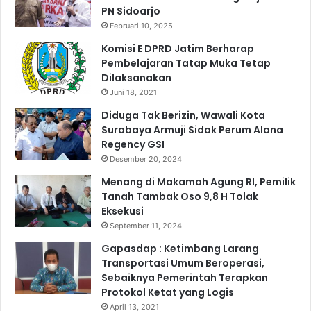
d
PN Sidoarjo
k
i
P
Februari 10, 2025
S
a
Komisi E DPRD Jatim Berharap
o
j
Pembelajaran Tatap Muka Tetap
n
a
Dilaksanakan
t
k
Juni 18, 2021
o
h
Diduga Tak Berizin, Wawali Kota
L
Surabaya Armuji Sidak Perum Alana
a
Regency GSI
u
Desember 20, 2024
t
Menang di Makamah Agung RI, Pemilik
S
Tanah Tambak Oso 9,8 H Tolak
u
Eksekusi
r
September 11, 2024
a
b
Gapasdap : Ketimbang Larang
a
Transportasi Umum Beroperasi,
y
Sebaiknya Pemerintah Terapkan
a
Protokol Ketat yang Logis
April 13, 2021