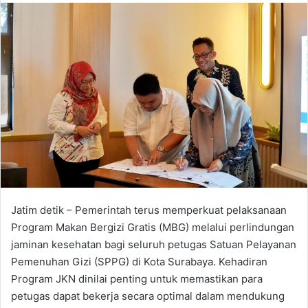
n
d
a
n
e
m
a
i
l
Jatim detik – Pemerintah terus memperkuat pelaksanaan
Program Makan Bergizi Gratis (MBG) melalui perlindungan
jaminan kesehatan bagi seluruh petugas Satuan Pelayanan
Pemenuhan Gizi (SPPG) di Kota Surabaya. Kehadiran
Program JKN dinilai penting untuk memastikan para
petugas dapat bekerja secara optimal dalam mendukung