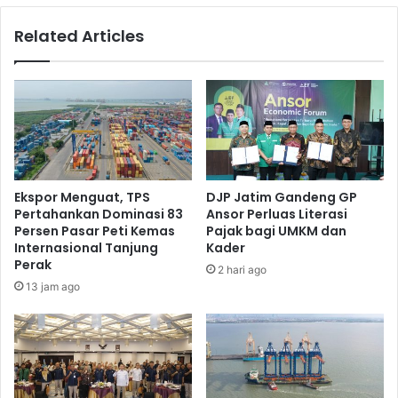
Sidak
Related Articles
ke
Pasar
Ekspor Menguat, TPS
DJP Jatim Gandeng GP
Pertahankan Dominasi 83
Ansor Perluas Literasi
Persen Pasar Peti Kemas
Pajak bagi UMKM dan
Internasional Tanjung
Kader
Perak
2 hari ago
13 jam ago