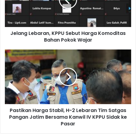
Harga
Komoditas
Bahan
Pokok
Wajar
Jelang Lebaran, KPPU Sebut Harga Komoditas
Bahan Pokok Wajar
Pastikan
Harga
Stabil,
H-
2
Lebaran
Tim
Satgas
Pangan
Pastikan Harga Stabil, H-2 Lebaran Tim Satgas
Jatim
Bersama
Pangan Jatim Bersama Kanwil IV KPPU Sidak ke
Kanwil
Pasar
IV
KPPU