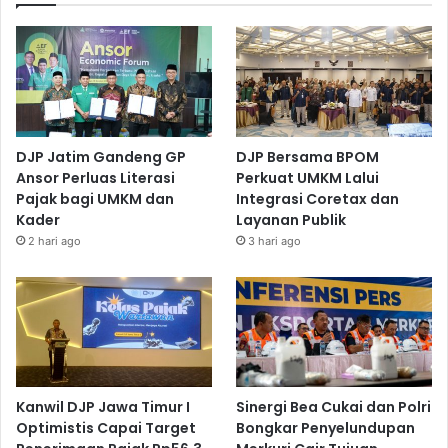
DJP Jatim Gandeng GP
DJP Bersama BPOM
Ansor Perluas Literasi
Perkuat UMKM Lalui
Pajak bagi UMKM dan
Integrasi Coretax dan
Kader
Layanan Publik
2 hari ago
3 hari ago
Kanwil DJP Jawa Timur I
Sinergi Bea Cukai dan Polri
Optimistis Capai Target
Bongkar Penyelundupan