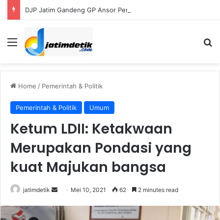
DJP Jatim Gandeng GP Ansor Perluas Literasi Pajak bagi UMKM dan Kader
Menu
Se
Home
/
Pemerintah & Politik
Pemerintah & Politik
Umum
Ketum LDII: Ketakwaan
Merupakan Pondasi yang
kuat Majukan bangsa
Send
jatimdetik
Mei 10, 2021
62
2 minutes read
an
email