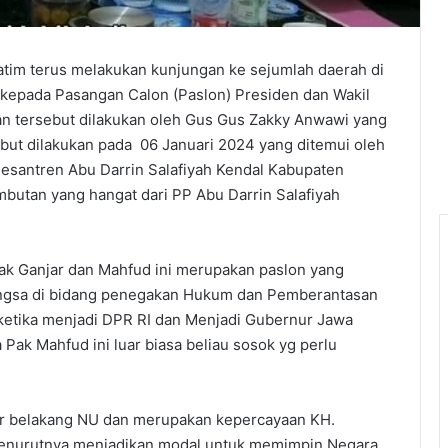
Jatim terus melakukan kunjungan ke sejumlah daerah di
kepada Pasangan Calon (Paslon) Presiden dan Wakil
an tersebut dilakukan oleh Gus Gus Zakky Anwawi yang
ut dilakukan pada 06 Januari 2024 yang ditemui oleh
santren Abu Darrin Salafiyah Kendal Kabupaten
butan yang hangat dari PP Abu Darrin Salafiyah
k Ganjar dan Mahfud ini merupakan paslon yang
gsa di bidang penegakan Hukum dan Pemberantasan
i ketika menjadi DPR RI dan Menjadi Gubernur Jawa
 Pak Mahfud ini luar biasa beliau sosok yg perlu
ar belakang NU dan merupakan kepercayaan KH.
menurutnya menjadikan modal untuk memimpin Negara