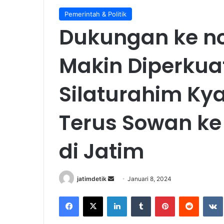
Pemerintah & Politik
Dukungan ke no
Makin Diperkua
Silaturahim Ky
Terus Sowan ke
di Jatim
jatimdetik
S
Januari 8, 2024
e
Facebook
X
LinkedIn
Tumblr
Pinterest
Reddit
VK
n
d