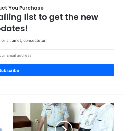
uct You Purchase
iling list to get the new
dates!
or sit amet, consectetur.
K
u
r
a
n