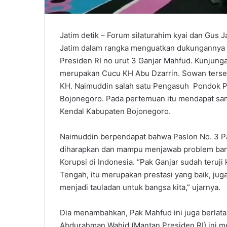
Jatim detik – Forum silaturahim kyai dan Gus 
Jatim dalam rangka menguatkan dukungannya 
Presiden RI no urut 3 Ganjar Mahfud. Kunjung
merupakan Cucu KH Abu Dzarrin. Sowan terseb
KH. Naimuddin salah satu Pengasuh Pondok Pe
Bojonegoro. Pada pertemuan itu mendapat sam
Kendal Kabupaten Bojonegoro.
Naimuddin berpendapat bahwa Paslon No. 3 Pa
diharapkan dan mampu menjawab problem ban
Korupsi di Indonesia. “Pak Ganjar sudah teruj
Tengah, itu merupakan prestasi yang baik, juga
menjadi tauladan untuk bangsa kita,” ujarnya.
Dia menambahkan, Pak Mahfud ini juga berlat
Abdurahman Wahid (Mantan Presiden RI) ini 