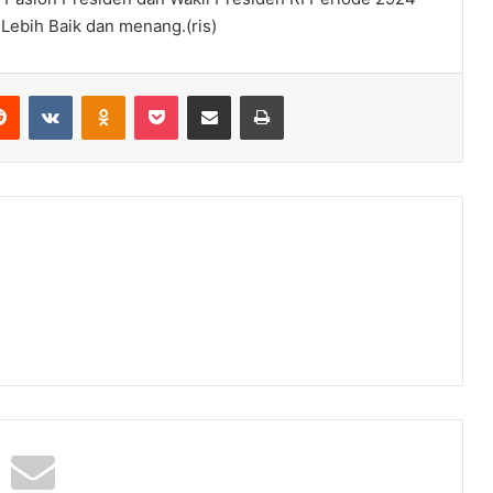
 Lebih Baik dan menang.(ris)
Reddit
VKontakte
Odnoklassniki
Pocket
Share via Email
Print