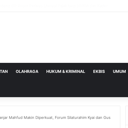
BPOM Perkuat UMKM Lalui Integrasi Coretax dan Layanan Publik
ATAN
OLAHRAGA
HUKUM & KRIMINAL
EKBIS
UMUM
njar Mahfud Makin Diperkuat, Forum Silaturahim Kyai dan Gus