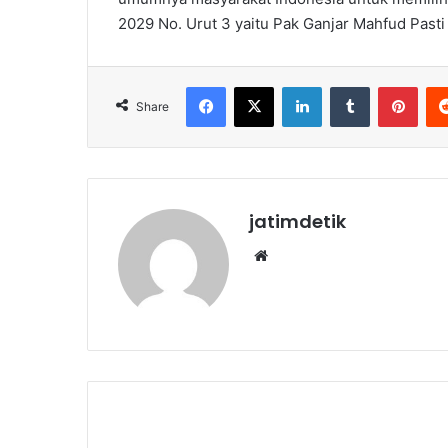
2029 No. Urut 3 yaitu Pak Ganjar Mahfud Pasti
Facebook
X
LinkedIn
Tumblr
Pinterest
Share
jatimdetik
We
bsi
te