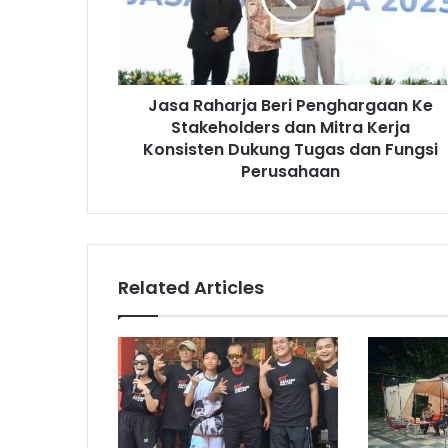
l
a
a
h
d
a
d
r
r
Jasa Raharja Beri Penghargaan Ke
j
e
Stakeholders dan Mitra Kerja
a
s
B
Konsisten Dukung Tugas dan Fungsi
s
e
Perusahaan
r
i
P
e
n
Related Articles
g
h
a
r
g
a
a
n