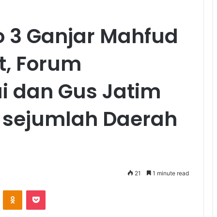
 3 Ganjar Mahfud
t, Forum
ai dan Gus Jatim
 sejumlah Daerah
21
1 minute read
ontakte
Odnoklassniki
Pocket