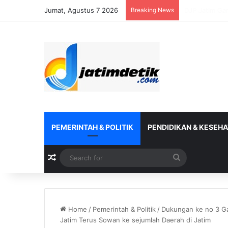
Jumat, Agustus 7 2026
Breaking News
DJP Bersama 
PEMERINTAH & POLITIK
PENDIDIKAN & KESEH
Random Article
Search
for
Home
/
Pemerintah & Politik
/
Dukungan ke no 3 Ga
Jatim Terus Sowan ke sejumlah Daerah di Jatim