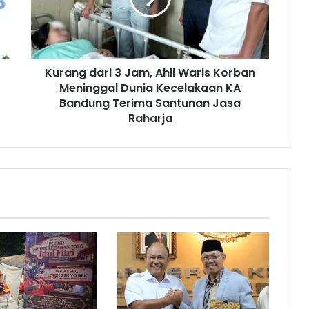
g
d
a
r
Kurang dari 3 Jam, Ahli Waris Korban
i
Meninggal Dunia Kecelakaan KA
3
J
Bandung Terima Santunan Jasa
a
Raharja
m
,
A
h
l
i
W
a
r
i
s
K
o