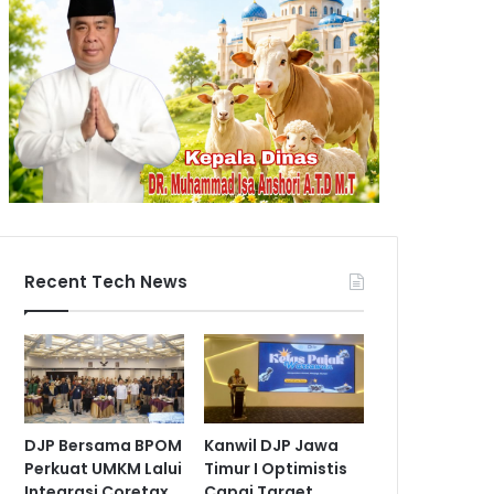
Recent Tech News
DJP Bersama BPOM
Kanwil DJP Jawa
Perkuat UMKM Lalui
Timur I Optimistis
Integrasi Coretax
Capai Target