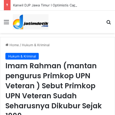
Kanwil DJP Jawa Timur I Optimistis Capai Target Penerimaan Pajak Rp56,3 Triliun pada 2026
Menu
S
Home
/
Hukum & Kriminal
Hukum & Kriminal
Imam Rahman (mantan
pengurus Primkop UPN
Veteran ) Sebut Primkop
UPN Veteran Sudah
Seharusnya Dikubur Sejak