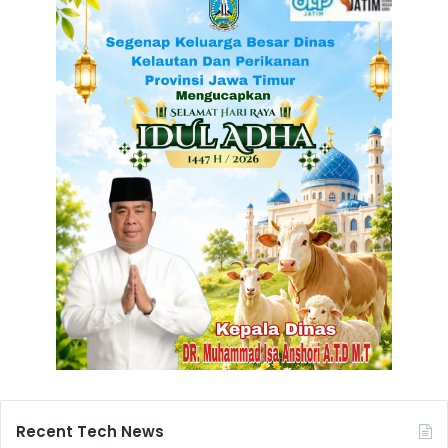
a
t
i
m
Recent Tech News