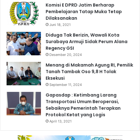
a
Komisi E DPRD Jatim Berharap
r
Pembelajaran Tatap Muka Tetap
M
Dilaksanakan
a
Juni 18, 2021
h
f
Diduga Tak Berizin, Wawali Kota
u
Surabaya Armuji Sidak Perum Alana
d
Regency GSI
k
Desember 20, 2024
e
Menang di Makamah Agung RI, Pemilik
Z
Tanah Tambak Oso 9,8 H Tolak
o
Eksekusi
n
September 11, 2024
a
P
Gapasdap : Ketimbang Larang
a
Transportasi Umum Beroperasi,
n
Sebaiknya Pemerintah Terapkan
t
Protokol Ketat yang Logis
u
April 13, 2021
r
a
J