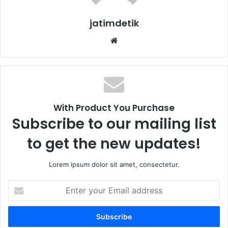
jatimdetik
We
bsi
te
With Product You Purchase
Subscribe to our mailing list
to get the new updates!
Lorem ipsum dolor sit amet, consectetur.
E
n
t
e