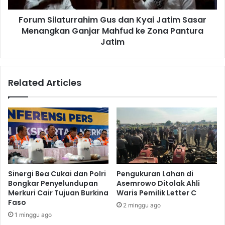
S
a
Forum Silaturrahim Gus dan Kyai Jatim Sasar
N
t
a
Menangkan Ganjar Mahfud ke Zona Pantura
u
i
r
Jatim
k
r
6
a
P
h
Related Articles
e
i
r
m
s
G
e
u
n
s
d
a
n
K
Sinergi Bea Cukai dan Polri
Pengukuran Lahan di
y
Bongkar Penyelundupan
Asemrowo Ditolak Ahli
a
Merkuri Cair Tujuan Burkina
Waris Pemilik Letter C
i
Faso
2 minggu ago
J
1 minggu ago
a