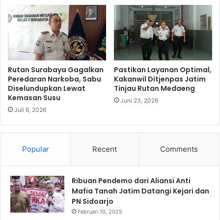
t
i
m
S
a
s
a
Rutan Surabaya Gagalkan
Pastikan Layanan Optimal,
r
Peredaran Narkoba, Sabu
Kakanwil Ditjenpas Jatim
Diselundupkan Lewat
Tinjau Rutan Medaeng
M
Kemasan Susu
e
Juni 23, 2026
n
Juli 6, 2026
a
n
g
Popular
Recent
Comments
k
a
n
Ribuan Pendemo dari Aliansi Anti
G
Mafia Tanah Jatim Datangi Kejari dan
a
PN Sidoarjo
n
j
Februari 10, 2025