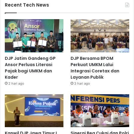
Recent Tech News
DJP Jatim Gandeng GP
DJP Bersama BPOM
Ansor Perluas Literasi
Perkuat UMKM Lalui
Pajak bagi UMKM dan
Integrasi Coretax dan
Kader
Layanan Publik
2 hari ago
3 hari ago
Kanwil DJP Jawa Timur I
Sinergi Bea Cukai dan Polri