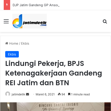
DJP Jatim Gandeng GP Ansor Perluas Literasi Pajak bagi UMKM dan Kader
Menu
Se
Home
/
Ekbis
Ekbis
Lindungi Pekerja, BPJS
Ketenagakerjaan Gandeng
REI Jatim dan BTN
Send
jatimdetik
Maret 6, 2021
94
1 minute read
an
email