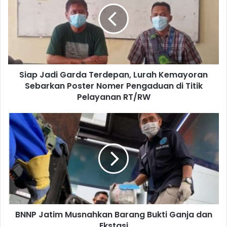
Terdepan,
Lurah
Kemayoran
Sebarkan
Poster
Nomer
Siap Jadi Garda Terdepan, Lurah Kemayoran
Pengaduan
di
Sebarkan Poster Nomer Pengaduan di Titik
Titik
Pelayanan RT/RW
Pelayanan
RT/RW
BNNP
Jatim
Musnahkan
Barang
Bukti
Ganja
dan
Ekstasi
BNNP Jatim Musnahkan Barang Bukti Ganja dan
Ekstasi