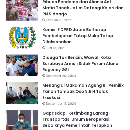
Ribuan Pendemo dari Aliansi Anti
o
2
Mafia Tanah Jatim Datangi Kejari dan
m
S
PN Sidoarjo
p
u
Februari 10, 2025
e
r
t
a
Komisi E DPRD Jatim Berharap
i
b
Pembelajaran Tatap Muka Tetap
t
a
Dilaksanakan
i
y
Juni 18, 2021
f
a
Diduga Tak Berizin, Wawali Kota
Surabaya Armuji Sidak Perum Alana
Regency GSI
Desember 20, 2024
Menang di Makamah Agung RI, Pemilik
Tanah Tambak Oso 9,8 H Tolak
Eksekusi
September 11, 2024
Gapasdap : Ketimbang Larang
Transportasi Umum Beroperasi,
Sebaiknya Pemerintah Terapkan