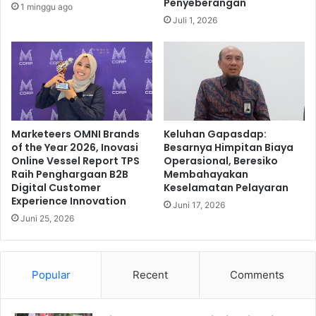
Penyeberangan
1 minggu ago
t
m
Juli 1, 2026
a
a
l
M
A
a
t
n
l
f
e
a
t
a
I
t
Marketeers OMNI Brands
Keluhan Gapasdap:
P
of the Year 2026, Inovasi
Besarnya Himpitan Biaya
P
Online Vessel Report TPS
Operasional, Beresiko
S
a
Raih Penghargaan B2B
Membahayakan
I
j
Digital Customer
Keselamatan Pelayaran
S
a
Experience Innovation
u
Juni 17, 2026
k
Juni 25, 2026
r
d
a
i
b
S
a
M
Popular
Recent
Comments
y
P
a
N
K
2