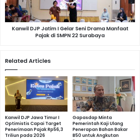
e
l
j
D
u
J
a
P
r
Kanwil DJP Jatim I Gelar Seni Drama Manfaat
J
a
Pajak di SMPN 22 Surabaya
a
a
t
n
i
,
m
Related Articles
A
I
k
G
a
e
n
l
B
a
e
r
n
S
t
e
u
n
Kanwil DJP Jawa Timur I
Gapasdap Minta
k
i
Optimistis Capai Target
Pemerintah Kaji Ulang
M
D
Penerimaan Pajak Rp56,3
Penerapan Bahan Bakar
e
r
Triliun pada 2026
B50 untuk Angkutan
n
a