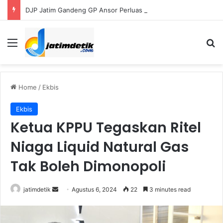
DJP Jatim Gandeng GP Ansor Perluas Literasi Pajak bagi UMKM dan Kader
Menu
S
Home
/
Ekbis
Ekbis
Ketua KPPU Tegaskan Ritel
Niaga Liquid Natural Gas
Tak Boleh Dimonopoli
jatimdetik
S
Agustus 6, 2024
22
3 minutes read
e
n