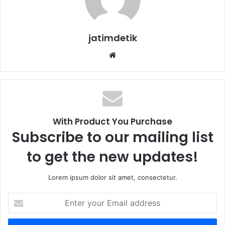
jatimdetik
We
bsi
te
With Product You Purchase
Subscribe to our mailing list
to get the new updates!
Lorem ipsum dolor sit amet, consectetur.
E
n
t