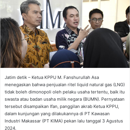
d
a
n
e
m
a
i
l
Jatim detik – Ketua KPPU M. Fanshurullah Asa
menegaskan bahwa penjualan ritel liquid natural gas (LNG)
tidak boleh dimonopoli oleh pelaku usaha tertentu, baik itu
swasta atau badan usaha milik negara (BUMN). Pernyataan
tersebut disampaikan Ifan, panggilan akrab Ketua KPPU,
dalam kunjungan yang dilakukannya di PT Kawasan
Industri Makassar (PT KIMA) pekan lalu tanggal 3 Agustus
2024.