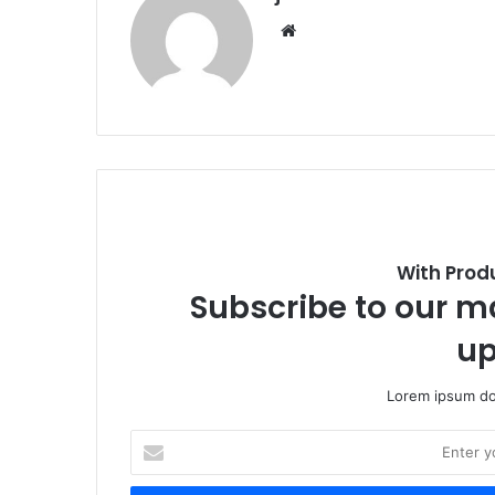
We
bsi
te
With Prod
Subscribe to our ma
up
Lorem ipsum dol
E
n
t