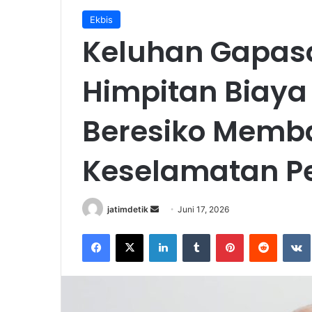
Ekbis
Keluhan Gapas
Himpitan Biaya
Beresiko Mem
Keselamatan P
jatimdetik
S
Juni 17, 2026
e
Facebook
X
LinkedIn
Tumblr
Pinterest
Reddit
VK
n
d
a
n
e