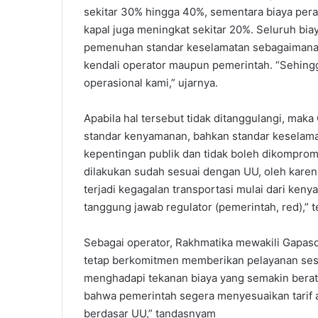
sekitar 30% hingga 40%, sementara biaya per
kapal juga meningkat sekitar 20%. Seluruh b
pemenuhan standar keselamatan sebagaimana 
kendali operator maupun pemerintah. “Sehing
operasional kami,” ujarnya.
Apabila hal tersebut tidak ditanggulangi, mak
standar kenyamanan, bahkan standar keselama
kepentingan publik dan tidak boleh dikompromi
dilakukan sudah sesuai dengan UU, oleh karena i
terjadi kegagalan transportasi mulai dari keny
tanggung jawab regulator (pemerintah, red),” 
Sebagai operator, Rakhmatika mewakili Gapa
tetap berkomitmen memberikan pelayanan sesua
menghadapi tekanan biaya yang semakin berat.
bahwa pemerintah segera menyesuaikan tarif
berdasar UU,” tandasnyam