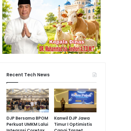
Recent Tech News
DJP Bersama BPOM
Kanwil DJP Jawa
Perkuat UMKM Lalui
Timur I Optimistis
Integrasi Coretax
Capai Target