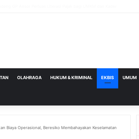
BPOM Perkuat UMKM Lalui Integrasi Coretax dan Layanan Publik
ATAN
OLAHRAGA
HUKUM & KRIMINAL
EKBIS
UMUM
tan Biaya Operasional, Beresiko Membahayakan Keselamatan