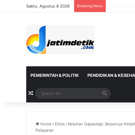
Sabtu, Agustus 8 2026
Breaking News
DJP Bersama 
PEMERINTAH & POLITIK
PENDIDIKAN & KESEH
Random Article
Search
for
Home
/
Ekbis
/
Keluhan Gapasdap: Besarnya Himpi
Pelayaran