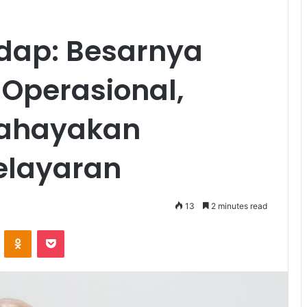
dap: Besarnya
 Operasional,
bahayakan
elayaran
13
2 minutes read
ontakte
Odnoklassniki
Pocket